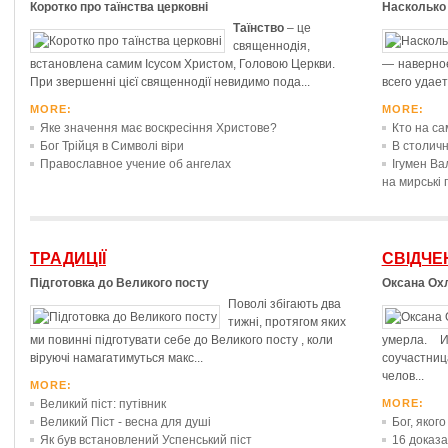
Коротко про таїнства церковні
Насколько 
Таїнство
– це
священнодія,
встановлена самим Ісусом Христом, Головою Церкви.
— наверное
При звершенні цієї священнодії невидимо пода...
всего удает
MORE:
MORE:
Яке значення має воскресіння Христове?
Кто на са
Бог Трійця в Символі віри
В столичн
Православное учение об ангелах
Ігумен Ва
на мирські
ТРАДИЦІЇ
СВІДЧЕ
Підготовка до Великого посту
Оксана Ох
Поволі збігають два
тижні, протягом яких
ми повинні підготувати себе до
Великого посту
, коли
умерла. 
віруючі намагатимуться макс...
соучастни
челов...
MORE:
Великий піст: путівник
MORE:
Великий Піст - весна для душі
Бог, яког
Як був встановлений Успенський піст
16 доказа