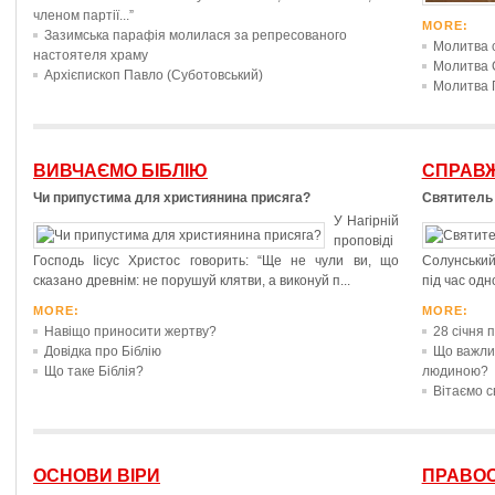
членом партії...”
MORE:
Зазимська парафія молилася за репресованого
Молитва 
настоятеля храму
Молитва 
Архієпископ Павло (Суботовський)
Молитва 
ВИВЧАЄМО БІБЛІЮ
СПРАВЖ
Чи припустима для християнина присяга?
Святитель
У Нагірній
проповіді
Господь Іісус Христос говорить: “Ще не чули ви, що
Солунський,
сказано древнім: не порушуй клятви, а виконуй п...
під час одно
MORE:
MORE:
Навіщо приносити жертву?
28 січня 
Довідка про Біблію
Що важлив
Що таке Біблія?
людиною?
Вітаємо с
ОСНОВИ ВІРИ
ПРАВО