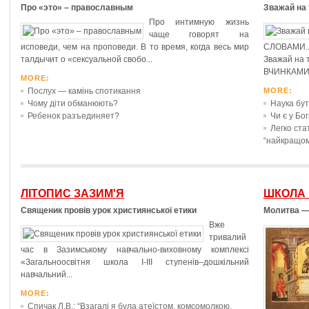
Про «это» – православным
Зважай на 
Про интимную жизнь
чаще говорят на
исповеди, чем на проповеди. В то время, когда весь мир
СЛОВАМИ..
талдычит о «сексуальной свобо...
Зважай на т
ВЧИНКАМИ...
MORE:
Послух — камінь спотикання
MORE:
Чому діти обманюють?
Наука бу
Ребенок разъединяет?
Чи є у Бо
Легко ста
“найкращом
ЛІТОПИС ЗАЗИМ'Я
ШКОЛА
Священик провів урок християнської етики
Молитва —
Вже
тривалий
час в Зазимському навчально-виховному комплексі
«Загальноосвітня школа І-ІІІ ступенів–дошкільний
навчальний...
MORE:
Спичак Л.В.: “Взагалі я була атеїстом, комсомолкою,