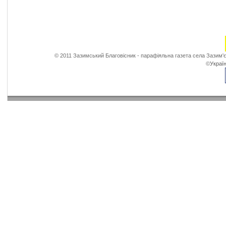
© 2011 Зазимський Благовісник - парафіяльна газета села Зазим'є
©
Україн