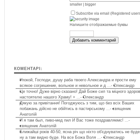
smaller
|
bigger
Subscribe via email (Registered users
Напишите отображаемые буквы
Добавить комментарий
КОМЕНТАРІ:
Упокой, Господи, душу раба твоего Александра и прости ему
всякое согрешение, вольное и невольное и д ...
-
Олександр
Це точно! Дуже вірно сказано! Дай Боже сил та міцного здоров
настоятелю нашого Храму! + ...
-
Олександр
Дякую за привітання! Погоджуюсь з тим, що без всіх Ваших
побажань дійсно не обійтись в пастирському ...
-
священик
Анатолій
И я там был, пиво-мед пил И Вас тоже поздравляемс! ...
-
священик Анатолій
Ближайші років 40-50, ясна річ що ніхто об'єднуватись не буде
ну а там видно буде. На все Божа Воля ...
-
Олександр