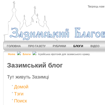
Творець нам 
ГОЛОВНА
ПРО ГАЗЕТУ
РУБРИКИ
БЛОГИ
ВІДЕО
Home
Блоги
Ієрейська хіротонія для зазимського храму.
Зазимський блог
Тут живуть Зазимці
Домой
Тэги
Поиск