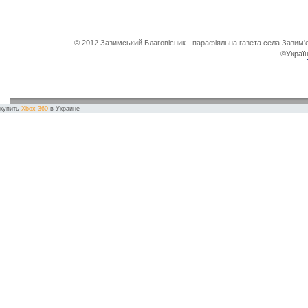
© 2012 Зазимський Благовісник - парафіяльна газета села Зазим'є
©
Україн
купить
Xbox 360
в Украине