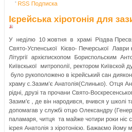
RSS Подписка
Ієрейська хіротонія для за
У
неділю
10 жовтня
в храмі
Різдва Пресв
Свято-Успенської
Кієво- Печерської
Лаври 
Літургії
архієпископом
Бориспольским
Анто
Київскької
митрополії, ректором Київской ду
було рукоположено в ієрейський сан дияко
храму с.Зазим'є Анатолія(Слинько). Отця Ан
рідні, друзі та прочани Свято-Воскресенськ
Зазим’є , де він народився, вчився у школі т
допомагав у службі отцю Олександру (Гене
паламаря, читця
та майже чотири роки ніс 
ієрея Анатолія з хіротонією. Бажаємо йому м