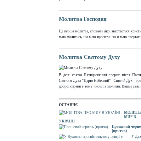
Молитва Господня
Це перша молитва, словами якої звертається христи
маю молитись, що маю просити і як я маю звертатися
Молитва Святому Духу
В день святої Пятидесятниці вперше після Пасх
Святого Духа “Царю Небесний”. Святий Дух - третя
доброї справи в тому числі і в молитві. Вашій уваз
ОСТАННЄ
МОЛИТВ
МИР В
УКРАЇНІ
Прощений черне
(притча)
У Дух