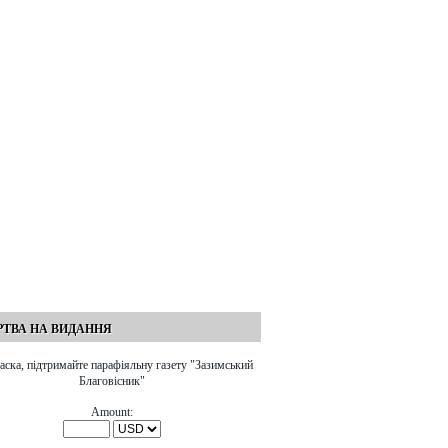
пережитих святими, на
документ поширювався у
переслідуваннях, тортурах і
самвидаві ще в 1960-х роках,
вигнанні, що їх вони зазнали
як свідчення нечесності
заради Христа:
антирелігійної пропаганди.
Академік Белецький наочно
показав, що творці наукового
атеїзму були не ﾲченими, а
невігласами. Серед бійців
ідеологічного фронту, що
боролися з релігією, не було
жодного справжнього вченого.
ТВА НА ВИДАННЯ
аска, підтримайте парафіяльну газету "Зазимський
Благовісник"
Amount: