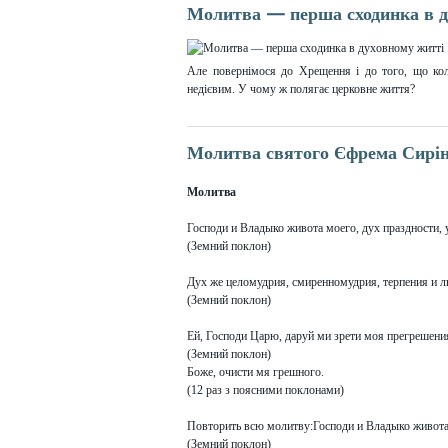
Молитва — перша сходинка в д
Але повернімося до Хрещення і до того, що кол
недієвим. У чому ж полягає церковне життя?
Молитва святого Єфрема Сирі
Молитва
Господи и Владыко живота моего, дух праздности,
(Земний поклон)
Дух же целомудрия, смиренномудрия, терпения и л
(Земний поклон)
Ей, Господи Царю, даруй ми зрети моя прегрешения,
(Земний поклон)
Боже, очисти мя грешного.
(12 раз з поясними поклонами)
Повторить всю молитву:Господи и Владыко живота ..
(Земний поклон)