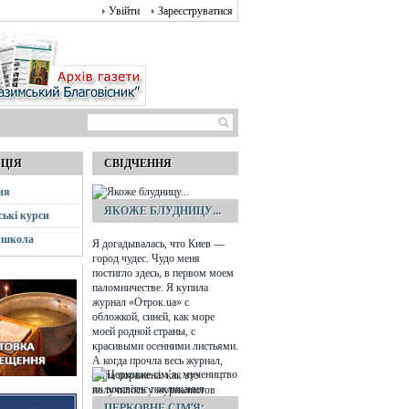
Увійти
Зареєструватися
АЦІЯ
СВІДЧЕННЯ
ня
ЯКОЖЕ БЛУДНИЦУ...
ські курси
 школа
Я догадывалась, что Киев —
город чудес. Чудо меня
постигло здесь, в первом моем
паломничестве. Я купила
журнал «Отрок.ua» с
обложкой, синей, как море
моей родной страны, с
красивыми осенними листьями.
А когда прочла весь журнал,
была поражена: как это
получилось у журналистов
сделать номер специально для
ЦЕРКОВНЕ СІМ’Я: ...