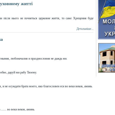
уховному житті
и після нього не почнеться церковне життя, то саме Хрещення буде
Детальніше...
на
 уныния, любоначалия и празднословия не даждь ми.
юбве, даруй ми рабу Твоему.
 и не осуждати брата моего, яко благословен еси во веки веков, аминь.
..... во веки веков, аминь.