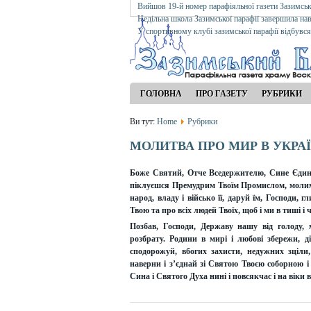
Вийшов 19-й номер парафіяльної газети Зазимсь
Недільна школа Зазимської парафії завершила на
У спортивному клубі зазимської парафії відбувс
ГОЛОВНА
ПРО ГАЗЕТУ
РУБРИКИ
Ви тут:
Home
Рубрики
МОЛИТВА ПРО МИР В УКРАЇ
Боже Святий, Отче Вседержителю, Сине Єдино
піклуєшся Премудрим Твоїм Промислом, молим
народ, владу і військо її, даруй їм, Господи,
Твою та про всіх людей Твоїх, щоб і ми в тиші і
Позбав, Господи, Державу нашу від голоду, м
розбрату. Родини в мирі і любові збережи, д
сподорожуй, вбогих захисти, недужних зціли
наверни і з’єднай зі Святою Твоєю соборною і
Сина і Святого Духа нині і повсякчас і на віки в