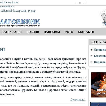
кий Благовісник
вчальний рік
я районний боксерський турнір
КАТЕХІЗАЦІЯ
НОВИНИ
НАШ ХРАМ
ФОТО
КОНТАКТИ
КАТЕХІЗ
НІ
Оглашен
Богослов
родний і Душе Святий, що все у Твоїй владі тримаєш і про все
Недільна
ося Тобі за Богом бережену Державу нашу Україну, боголюбивий
 глибокий і невід’ємний мир, поклади їм на серце добре про Церкву
 чистоті проводили життя наше у всякому благочесті і чеснотах.
ору, землетрусу, потопу, вогню, меча, нашестя іноплеменних і
ітей виховай, молодь навчи, старість підтримай, подорожуючим
, тих, що за ґратами, згадай, розпорошених збери, спокушених
 апостольською Церквою. Бо Твоє є Царство і сила і слава Отця і
іків. Амінь.
Детальніше...