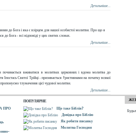
Детальніше...
янин до Бога і яка є взірцем для нашої особистої молитви. Про що я
 до Бога - всі відповіді у цих святих словах.
Детальніше...
и починається вживатися в молитвах церковних і вдома молитва до
 Іпостась Святої Трійці - призивається ﾅристиянами на початку всякої
і пропонуємо тлумачення цієї чудової молитви.
Детальніше...
ЖЕР
ПОПУЛЯРНЕ
А ПРО
Що таке Біблія?
Будьл
Довідка про Біблію
Як робити писанку
ць
Молитва Господня
овно-