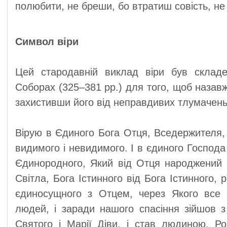
полюбити, не бреши, бо втратиш совість, не
Символ віри
Цей стародавній виклад віри був складе
Соборах (325–381 рр.) для того, щоб назав
захистивши його від неправдивих тлумачень
Вірую в Єдиного Бога Отця, Вседержителя, 
видимого і невидимого. І в єдиного Господа
Єдинородного, Який від Отця народжений пе
Світла, Бога Істинного від Бога Істинного,
єдиносущного з Отцем, через Якого все 
людей, і заради нашого спасіння зійшов з 
Святого і Марії Діви, і став людиною. Р