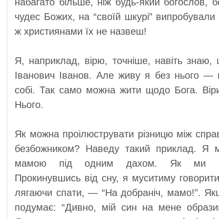
набагато більше, ніж будь-який богослов, б
чудес Божих, на “своїй шкурі” випробували 
ж християнами їх не назвеш!
Я, наприклад, вірю, точніше, навіть знаю,
Іванович Іванов. Але живу я без нього — в
собі. Так само можна жити щодо Бога. Віри
Нього.
Як можна проілюструвати різницю між справ
безбожником? Наведу такий приклад. Я 
мамою під одним дахом. Як ми спі
Прокинувшись від сну, я муситиму говорити:
лягаючи спати, — “На добраніч, мамо!”. Як
подумає: “Дивно, мій син на мене образи