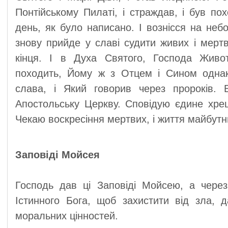
Понтійському Пилаті, і страждав, і був пох
день, як було написано. І вознісся на небо
знову прийде у славі судити живих і мертв
кінця. І в Духа Святого, Господа Живо
походить, Йому ж з Отцем і Сином однак
слава, і Який говорив через пророків.
Апостольську Церкву. Сповідую єдине хрещ
Чекаю воскресіння мертвих, і життя майбутнь
Заповіді Мойсея
Господь дав ці Заповіді Мойсею, а через
Істинного Бога, щоб захистити від зла, да
моральних цінностей.