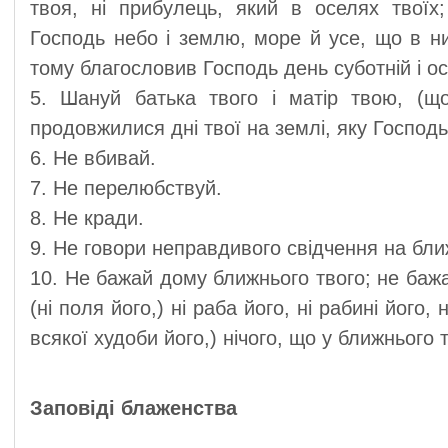
твоя, ні прибулець, який в оселях твоїх
Господь небо і землю, море й усе, що в ни
тому благословив Господь день суботній і ос
5. Шануй батька твого і матір твою, (щ
продовжилися дні твої на землі, яку Господь, 
6. Не вбивай.
7. Не перелюбствуй.
8. Не кради.
9. Не говори неправдивого свідчення на бли
10. Не бажай дому ближнього твого; не баж
(ні поля його,) ні раба його, ні рабині його, н
всякої худоби його,) нічого, що у ближнього 
Заповіді блаженства