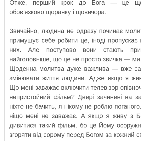
Отже, перший крок до Бога — це що
обов’язково щоранку і щовечора.
Звичайно, людина не одразу починає моли
примушує себе робити це, іноді пропускає 
них. Але поступово вони стають при
найголовніше, що це не просто звичка — ми
Щоденна молитва дуже важлива — вже са
змінювати життя людини. Адже якщо я жив
Що мені заважає включити телевізор опівноч
непристойний фільм? Двері зачинені на за
ніхто не бачить, я нікому не роблю поганог
ніщо мені не заважає. А якщо я живу з Б
дивитися такий фільм, бо це Йому осоруж
згоряти від сорому перед Богом за кожний сві