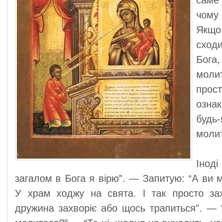
саме
чому 
Якщ
сходи
Бога
моли
прос
озна
будь-
молит
Інод
загалом в Бога я вірю”. — Запитую: “А ви 
У храм ходжу на свята. І так просто зах
дружина захворіє або щось трапиться”. — “