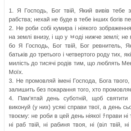
1. Я Господь, Бог твій, Який вивів тебе з
рабства; нехай не буде в тебе інших богів 
2. Не роби собі кумира і ніякого зображення 
на землі внизу, і що у ﾲоді нижче землі; не 
бо Я Господь, Бог твій, Бог ревнитель, Я
батьків до третього і четвертого роду тих, я
милість до тисячі родів тим, що люблять Ме
Моїх.
3. Не промовляй імені Господа, Бога твого
залишить без покарання того, хто промовляє
4. Пам’ятай день суботній, щоб святити 
виконуй (у них) усякі справи твої, а день 
твоєму: не роби в цей день ніякої ﾁправи ні т
ні раб твій, ні рабиня твоя, ні (віл твій, н