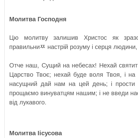
Молитва Господня
Цю молитву залишив Христос як зразок
правильниﾹ настрій розуму і серця людини,
Отче наш, Сущий на небесах! Нехай святить
Царство Твоє; нехай буде воля Твоя, і на 
насущний дай нам на цей день; і прости 
прощаємо винуватцям нашим; і не введи нас
від лукавого.
Молитва Іісусова