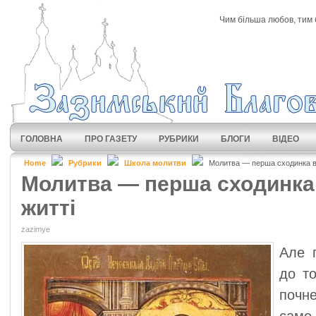
Чим більша любов, тим 
ГОЛОВНА
ПРО ГАЗЕТУ
РУБРИКИ
БЛОГИ
ВІДЕО
Home
Рубрики
Школа молитви
Молитва — перша сходинка в
Молитва — перша сходинка
житті
zazimye
Але 
до то
почн