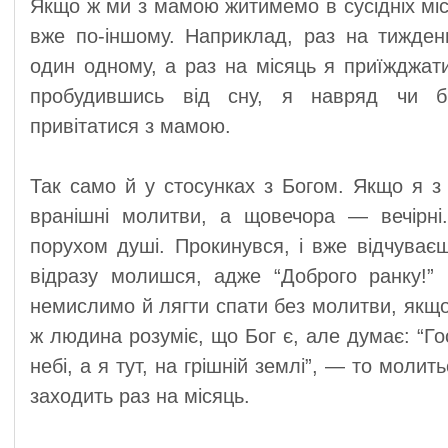
Якщо ж ми з мамою житимемо в сусідніх міс
вже по-іншому. Наприклад, раз на тижде
один одному, а раз на місяць я приїжджатим
пробудившись від сну, я навряд чи б
привітатися з мамою.
Так само й у стосунках з Богом. Якщо я з
вранішні молитви, а щовечора — вечірн
порухом душі. Прокинувся, і вже відчуваєш
відразу молишся, адже “Доброго ранку!”
немислимо й лягти спати без молитви, якщо
ж людина розуміє, що Бог є, але думає: “Г
небі, а я тут, на грішній землі”, — то молит
заходить раз на місяць.