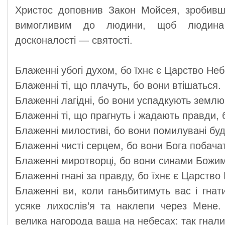
Христос доповнив Закон Мойсея, зробивш
вимогливим до людини, щоб людина 
досконалості — святості.
Блаженні убогі духом, бо їхнє є Царство Неб
Блаженні ті, що плачуть, бо вони втішаться.
Блаженні лагідні, бо вони успадкують землю
Блаженні ті, що прагнуть і жадають правди,
Блаженні милостиві, бо вони помилувані буд
Блаженні чисті серцем, бо вони Бога побача
Блаженні миротворці, бо вони синами Божим
Блаженні гнані за правду, бо їхнє є Царство
Блаженні ви, коли ганьбитимуть вас і гнат
усяке лихослів’я та наклепи через Мене. 
велика нагорода ваша на небесах: так гнали і