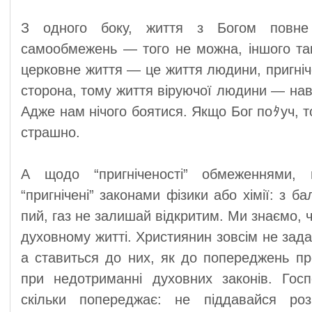
З одного боку, життя з Богом повне
самообмежень — того не можна, іншого та
церковне життя — це життя людини, пригніч
сторона, тому життя віруючої людини — навп
Адже нам нічого боятися. Якщо Бог поﾀуч, т
страшно.
А щодо “пригніченості” обмеженнями,
“пригнічені” законами фізики або хімії: з б
пий, газ не залишай відкритим. Ми знаємо, ч
духовному житті. Християнин зовсім не зад
а ставиться до них, як до попереджень про
при недотриманні духовних законів. Госп
скільки попереджає: не піддавайся ро