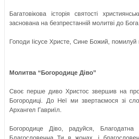
Багатовікова історія святості християнсь
заснована на безпрестанній молитві до Бога
Гоподи Іісусе Христе, Сине Божий, помилуй 
Молитва “Богородице Діво”
Своє перше диво Христос звершив на пр
Богородиці. До Неї ми звертаємося зі слов
Архангел Гавриїл.
Богородице Діво, радуйся, Благодатна
Благословенна Ти в жонах, і благословен