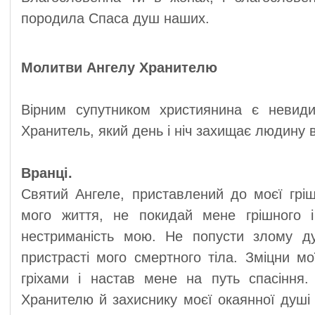
породила Спаса душ наших.
Молитви Ангелу Хранителю
Вірним супутником християнина є невид
Хранитель, який день і ніч захищає людину в
Вранці.
Святий Ангеле, приставлений до моєї гріш
мого життя, не покидай мене грішного 
нестриманість мою. Не попусти злому д
пристрасті мого смертного тіла. Зміцни мо
гріхами і настав мене на путь спасіння.
Хранителю й захиснику моєї окаянної душі і