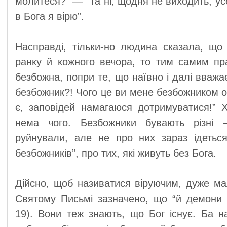
молитеся?” — “Та ні, щодня не виходить, усе
в Бога я вірю”.
Насправді, тільки-но людина сказала, що
ранку й кожного вечора, то тим самим пр
безбожна, попри те, що наївно і далі вважа
безбожник?! Чого це ви мене безбожником о
є, заповідей намагаюся дотримуватися!” 
нема чого. Безбожники бувають різні 
руйнували, але не про них зараз ідетьс
безбожників”, про тих, які живуть без Бога.
Дійсно, щоб називатися віруючим, дуже мал
Святому Письмі зазначено, що “й демони ві
19). Вони теж знають, що Бог існує. Ба н