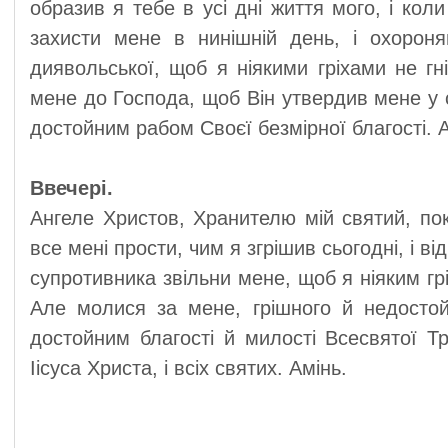
образив я тебе в усі дні життя мого, і кол
захисти мене в нинішній день, і охороня
диявольської, щоб я ніякими гріхами не гн
мене до Господа, щоб Він утвердив мене у 
достойним рабом Своєї безмірної благості. А
Ввечері.
Ангеле Христов, Хранителю мій святий, пок
все мені прости, чим я згрішив сьогодні, і ві
супротивника звільни мене, щоб я ніяким гр
Але молися за мене, грішного й недостой
достойним благості й милості Всесвятої Тр
Іісуса Христа, і всіх святих. Амінь.