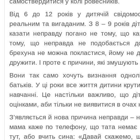
самоствердитися у колі ровесників.
Від 6 до 12 років у дитячій свідомос
реальним та вигаданим. З 8 – 9 років ді
казати неправду погано не тому, що ка
тому, що неправда не подобається д
брехуна не можна покластися, йому не д
дружити. І проте є причини, які змушують 
Вони так само хочуть визнання однолі
батьків. У ці роки все життя дитини крут
навчанні. Це настільки важливо, що ді
оцінками, аби тільки не виявитися в очах
З’являється й нова причина неправди – н
мама каже по телефону, що тата немає 
тут, або вчить сина: «Давай скажемо,