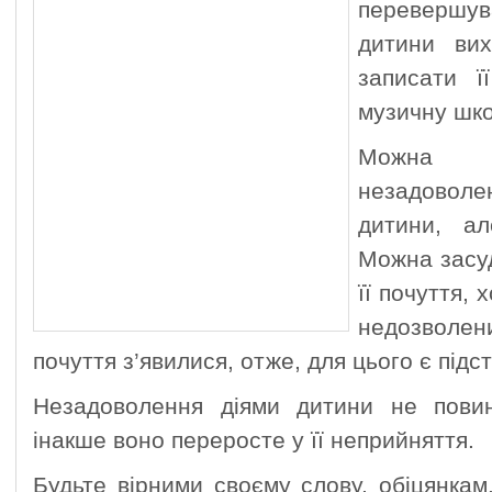
перевершув
дитини ви
записати ї
музичну шк
Можна в
незадово
дитини, а
Можна засуд
її почуття,
недозволен
почуття з’явилися, отже, для цього є підс
Незадоволення діями дитини не пови
інакше воно переросте у її неприйняття.
Будьте вірними своєму слову, обіцянкам.