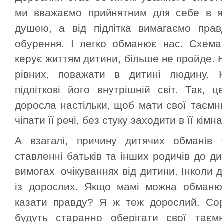
ми вважаємо прийнятним для себе в як
душею, а від підлітка вимагаємо правд
обурення. І легко обманює нас. Схема
керує життям дитини, більше не пройде. 
рівних, поважати в дитині людину. 
підліткові його внутрішній світ. Так,
доросла настільки, щоб мати свої таємн
чіпати її речі, без стуку заходити в її кімна
А взагалі, причину дитячих обманів 
ставленні батьків та інших родичів до д
вимогах, очікуваннях від дитини. Інколи 
із дорослих. Якщо мамі можна обманю
казати правду? Я ж теж дорослий. Соро
будуть старанно оберігати свої таємн