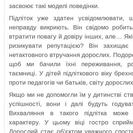
засвоює такі моделі поведінки.
Підліток уже здатен усвідомлювати, 
неправду викриють. Він свідомо робит
втратити повагу й довіру інших, але… Як
ризикувати репутацією? Він захищає с
нетактовного втручання дорослих. Подоро
щоб ми бачили їхні переживання, ро
таємниці. У дітей підліткового віку бре
проти педагогів чи батьків, світу доросли
Якщо ми не допомогли їм у дитинстві ств
успішності, вони і далі будуть годува
Вихваляння в такого підлітка може
характеру. У цьому віці гостро сприй
Дорослий стає об’єктом уважного спост