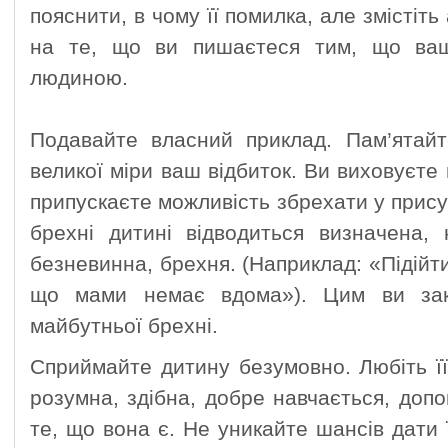
пояснити, в чому її помилка, але змістіть
на те, що ви пишаєтеся тим, що ва
людиною.
Подавайте власний приклад. Пам’ятай
великої міри ваш відбиток. Ви виховуєте
припускаєте можливість збрехати у присут
брехні дитині відводиться визначена,
безневинна, брехня. (Наприклад: «Підійти
що мами немає вдома»). Цим ви зак
майбутньої брехні.
Сприймайте дитину безумовно. Любіть її
розумна, здібна, добре навчається, допо
те, що вона є. Не уникайте шансів дати ї