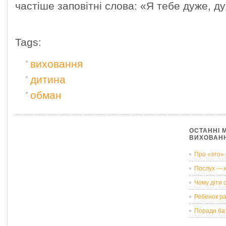
частіше заповітні слова: «Я тебе дуже, д
Tags:
виховання
дитина
обман
ОСТАННІ М
ВИХОВАН
Про «это»
Послух — к
Чому діти
Ребенок р
Поради ба