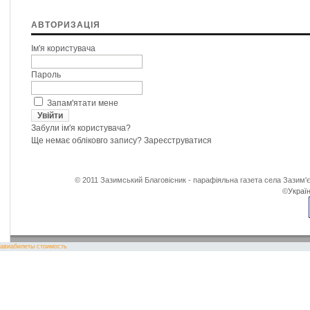
АВТОРИЗАЦІЯ
Ім'я користувача
Пароль
Запам'ятати мене
Забули ім'я користувача?
Ще немає обліковго запису?
Зареєструватися
© 2011 Зазимський Благовісник - парафіяльна газета села Зазим'є
©
Україн
авиабилеты стоимость