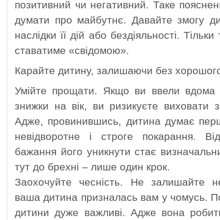
позитивний чи негативний. Таке поясне
думати про майбутнє. Давайте змогу ди
наслідки її дій або бездіяльності. Тільки
ставатиме «свідомою».
Карайте дитину, залишаючи без хорошого,
Умійте прощати. Якщо ви ввели вдома 
знижки на вік, ви ризикуєте виховати 
Адже, провинившись, дитина думає перш
невідворотне і строге покарання. Ві
бажання його уникнути стає визначальни
тут до брехні – лише один крок.
Заохочуйте чесність. Не залишайте н
ваша дитина призналась вам у чомусь. Пов
дитини дуже важливі. Адже вона робить