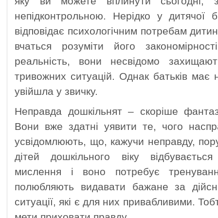
яку ви можете вплинути сьогодні, 
непідконтрольною. Нерідко у дитячої б
відповідає психологічним потребам дитини
вчаться розуміти його закономірнос
реальність, вони несвідомо захищают
тривожних ситуацій. Однак батьків має
увійшла у звичку.
Неправда дошкільнят – скоріше фантаз
Вони вже здатні уявити те, чого насп
усвідомлюють, що, кажучи неправду, по
дітей дошкільного віку відбуваєтьс
мислення і воно потребує тренуван
полюбляють видавати бажане за дійсн
ситуації, які є для них привабливими. Тоб
мети приховати правду.