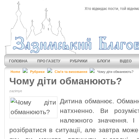
Хто відкидає пости, той віднім
ГОЛОВНА
ПРО ГАЗЕТУ
РУБРИКИ
БЛОГИ
ВІДЕО
Home
Рубрики
Сім'я та виховання
Чому діти обманюють?
Чому діти обманюють?
zazimye
Дитина обманює. Обманю
натхненно. Ви розумі
належного значення. І
розібратися в ситуації, але завтра може 