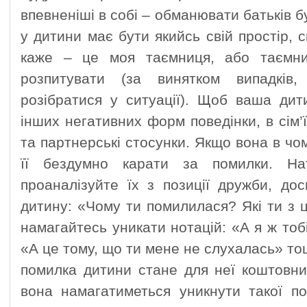
впевненіші в собі – обманювати батьків 
у дитини має бути якийсь свій простір, 
каже – це моя таємниця, або таємни
розпитувати (за винятком випадків
розібратися у ситуації). Щоб ваша ди
інших негативних форм поведінки, в сім’
та партнерські стосунки. Якщо вона в чо
її бездумно карати за помилки. На
проаналізуйте їх з позиції дружби, до
дитину: «Чому ти помилилася? Які ти з 
намагайтесь уникати нотацій: «А я ж тобі
«А це тому, що ти мене не слухалась» то
помилка дитини стане для неї коштовни
вона намагатиметься уникнути такої по