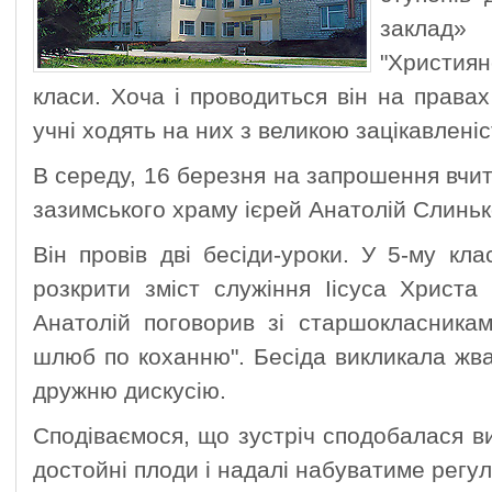
заклад» 
"Христия
класи. Хоча і проводиться він на правах
учні ходять на них з великою зацікавлені
В середу, 16 березня на запрошення вчите
зазимського храму ієрей Анатолій Слиньк
Він провів дві бесіди-уроки. У 5-му кла
розкрити зміст служіння Іісуса Христа
Анатолій поговорив зі старшокласника
шлюб по коханню". Бесіда викликала жва
дружню дискусію.
Сподіваємося, що зустріч сподобалася 
достойні плоди і надалі набуватиме регу