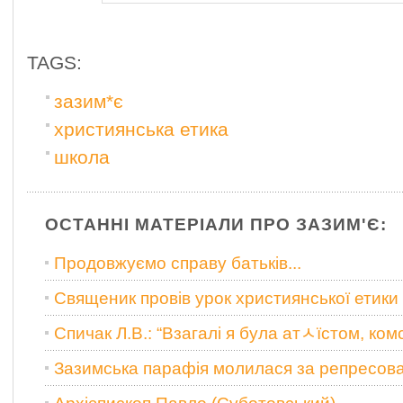
TAGS:
зазим*є
християнська етика
школа
ОСТАННІ МАТЕРІАЛИ ПРО ЗАЗИМ'Є:
Продовжуємо справу батьків...
Священик провів урок християнської етики
Спичак Л.В.: “Взагалі я була атﾵїстом, ком
Зазимська парафія молилася за репресов