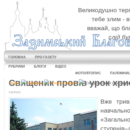
Великодушно терп
тебе злим - 
вважай, що бл
слід б
ГОЛОВНА
ПРО ГАЗЕТУ
РУБРИКИ
БЛОГИ
ВІДЕО
ФОТОЛІТОПИС
ПАЛОМНИ
Священик провів урок хри
Home
Рубрики
Літопис Зазим'я
Священик провів урок христи
zazimye
Вже трив
навчальн
«Загаль
ступенів