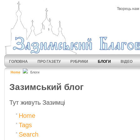
Творець нам 
ГОЛОВНА
ПРО ГАЗЕТУ
РУБРИКИ
БЛОГИ
ВІДЕО
Home
Блоги
Зазимський блог
Тут живуть Зазимці
Home
Tags
Search