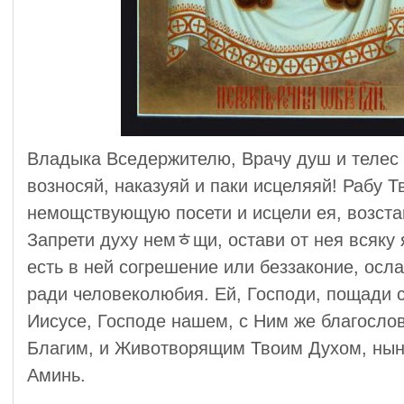
Владыка Вседержителю, Врачу душ и телес 
возносяй, наказуяй и паки исцеляяй! Рабу 
немощствующую посети и исцели ея, возста
Запрети духу немﾾщи, остави от нея всяку я
есть в ней согрешение или беззаконие, осла
ради человеколюбия. Ей, Господи, пощади 
Иисусе, Господе нашем, с Ним же благослов
Благим, и Животворящим Твоим Духом, ныне
Аминь.