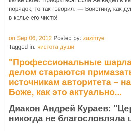
келье своей прибраться! Если же видел в ке
порядок, то так говорил: — Воистину, как ду
в келье его чисто!
on Sep 06, 2012
Posted by:
zazimye
Tagged in:
чистота души
"Профессиональные шарл
делом стараются примазат
источникам авторитета – на
Боже, как это актуально...
Диакон Андрей Кураев: "Це
никогда не благословляла 