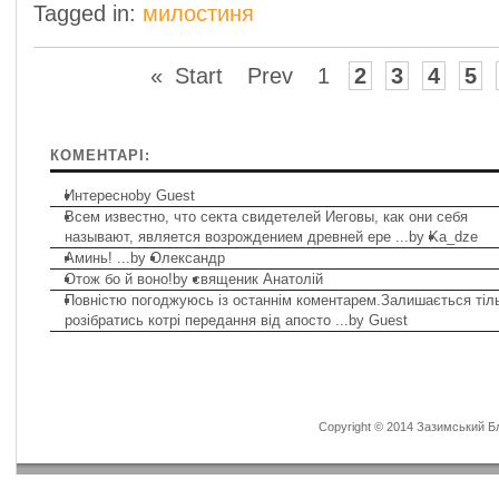
Tagged in:
милостиня
«
Start
Prev
1
2
3
4
5
КОМЕНТАРІ:
Интересно
by Guest
Всем известно, что секта свидетелей Иеговы, как они себя
называют, является возрождением древней ере ...
by
Ka_dze
Аминь! ...
by
Олександр
Отож бо й воно!
by
священик Анатолій
Повністю погоджуюсь із останнім коментарем.Залишається тіл
розібратись котрі передання від апосто ...
by Guest
Copyright © 2014 Зазимський Бла