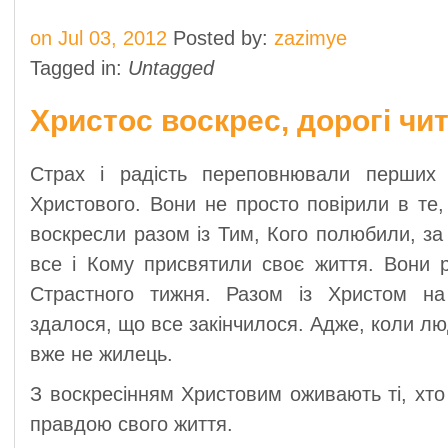
on Jul 03, 2012
Posted by:
zazimye
Tagged in:
Untagged
Христос воскрес, дорогі чит
Страх і радість переповнювали перших с
Христового. Вони не просто повірили в те
воскресли разом із Тим, Кого полюбили, за
все і Кому присвятили своє життя. Вони р
Страстного тижня. Разом із Христом на 
здалося, що все закінчилося. Адже, коли лю
вже не жилець.
З воскресінням Христовим оживають ті, хто
правдою свого життя.