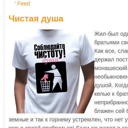
Feed
Чистая душа
Жил-был оди
братьями св
Как все, сл
держал пост
монашеский
необыкновен
душой. Когд
келью к бра
неприбранно
блажен сей 
земные и так к горнему устремлен, что нет 