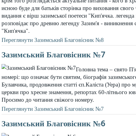
крім того розглядається актуальне питання - кого в хр
исною буде для батьків сторінка про виховання свого 
видання є вірш зазимської поетеси "Кип'ячка. легенд
розповідає про древню легенду Зазим'я - виникнення 
"Кип'ячка".
Переглянути Зазимський Благовісник №8
Зазимський Благовісник №7
Головна тема – свято П'
номері: що означає бути святим, біографія зазимсько
Булавчика, продовження статті єп.Каліста (Уера) про 
церкви про хресне знамення, репортах 60-літнього юв
Просимо до читання свіжого номеру.
Переглянути Зазимський Благовісник №7
Зазимський Благовісник №6