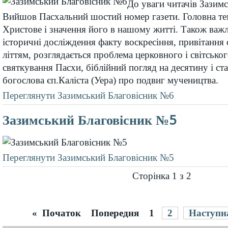
До уваги читачів Зазимс
Вийшов Пасхальний шостий номер газети. Головна те
Христове і значення його в нашому житті. Також важли
історичні досліждення факту воскресіння, привітання 
літтям, розглядається проблема церковного і світськог
святкування Пасхи, біблійний погляд на десятину і ст
богослова єп.Каліста (Уера) про подвиг мучеництва.
Переглянути Зазимський Благовісник №6
Зазимський Благовісник №5
Переглянути Зазимський Благовісник №5
Сторінка 1 з 2
«
Початок
Попередня
1
2
Наступн