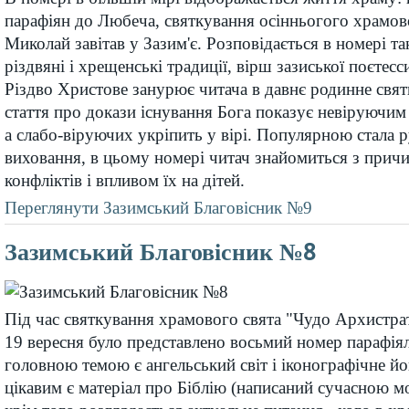
парафіян до Любеча, святкування осінньогого храмов
Миколай завітав у Зазим'є. Розповідається в номері та
різдвяні і хрещенські традиції, вірш зазиської поєте
Різдво Христове занурює читача в давнє родинне свя
стаття про докази існування Бога показує невіруючим 
а слабо-віруючих укріпить у вірі. Популярною стала 
виховання, в цьому номері читач знайомиться з прич
конфліктів і впливом їх на дітей.
Переглянути Зазимський Благовісник №9
Зазимський Благовісник №8
Під час святкування храмового свята "Чудо Архистр
19 вересня було представлено восьмий номер парафіял
головною темою є ангельський світ і іконографічне й
цікавим є матеріал про Біблію (написаний сучасною м