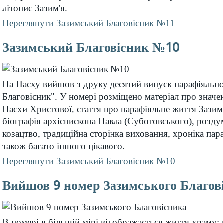
літопис Зазим'я.
Переглянути Зазимський Благовісник №11
Зазимський Благовісник №10
На Пасху вийшов з друку десятий випуск парафіяльно
Благовісник". У номері розміщено матеріал про значе
Пасхи Христової, стаття про парафіяльне життя Зазим
біографія архієпископа Павла (Суботовського), розду
козацтво, традиційна сторінка виховання, хроніка пар
також багато іншого цікавого.
Переглянути Зазимський Благовісник №10
Вийшов 9 номер Зазимського Благов
В номері в більшій мірі відображається життя храму: