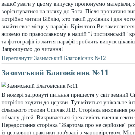
вашої уваги у цьому випуску пропонуємо матеріали, 
зорієнтуватися на шляху до Бога. Після прочитаня ви
потрібно читати Біблію, хто такий духівник і для чого
знайти своє місце у парафії. Крім того Ви замислитеся
живемо по православному в нашій "ﾅристиянській" кра
та фотографії із життя парафії зроблять випуск цікаві
Запрошуємо до читання!
Переглянути Зазимський Благовісник №12
Зазимський Благовісник №11
В номері затронуті питання пришестя у світ земний С
потрібно ходити до церкви. Тут мітиться унікальне ін
сільського голови Спичак Л.В. Сторінка виховання р
обману дітей. Викривається брехливість вчення секти 
Передостання сторінка "Жартома про не серйозне" роз
із церковної практики пов'язані з марновірством. Міс