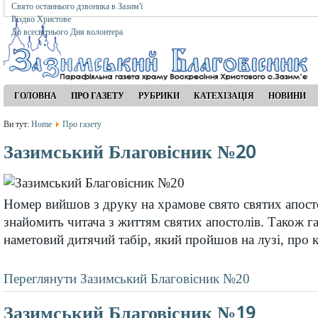
Свято останнього дзвоника в Зазим'ї
Різдво Христове
До всесвітнього Дня волонтера
ГОЛОВНА
ПРО ГАЗЕТУ
РУБРИКИ
КАТЕХІЗАЦІЯ
НОВИНИ
Ви тут:
Home
Про газету
Зазимський Благовісник №20
Номер вийшов з друку на храмове свято святих апосто
знайомить читача з життям святих апостолів. Також га
наметовий дитячий табір, який пройшов на лузі, про к
Переглянути Зазимський Благовісник №20
Зазимський Благовісник №19