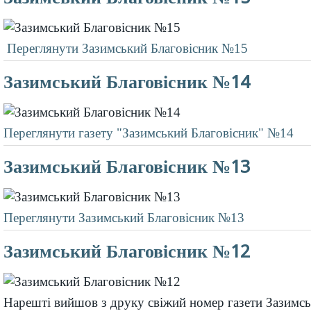
Переглянути Зазимський Благовісник №15
Зазимський Благовісник №14
Переглянути газету "Зазимський Благовісник" №14
Зазимський Благовісник №13
Переглянути Зазимський Благовісник №13
Зазимський Благовісник №12
Нарешті вийшов з друку свіжий номер газети Зазимсь