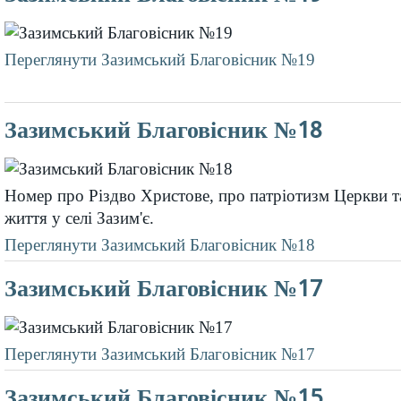
Переглянути Зазимський Благовісник №19
Зазимський Благовісник №18
Номер про Різдво Христове, про патріотизм Церкви т
життя у селі Зазим'є.
Переглянути Зазимський Благовісник №18
Зазимський Благовісник №17
Переглянути Зазимський Благовісник №17
Зазимський Благовісник №15