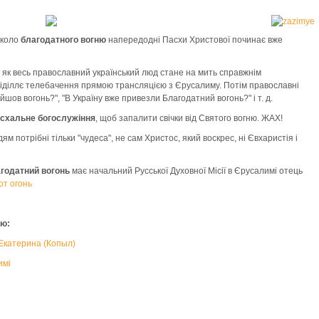
коло
благодатного вогню
напередодні Пасхи Христової починає вже
, як весь православний український люд стане на мить справжнім
 піділлє телебачення прямою трансляцією з Єрусалиму. Потім православні
шов вогонь?", "В Україну вже привезли Благодатний вогонь?" і т. д.
схальне богослужіння
, щоб запалити свічки від Святого вогню. ЖАХ!
ям потрібні тільки "чудеса", не сам Христос, який воскрес, ні Євхаристія і
агодатний вогонь
має начальний Русської Духовної Місії в Єрусалимі отець
от огонь
ню:
 Екатерина (Копыл)
имі