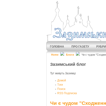
ГОЛОВНА
ПРО ГАЗЕТУ
РУБРИ
Home
Блоги
Чи є чудом "Сходже
Зазимський блог
Тут живуть Зазимці
Домой
Тэги
Поиск
RSS Подписка
Чи є чудом "Сходженн