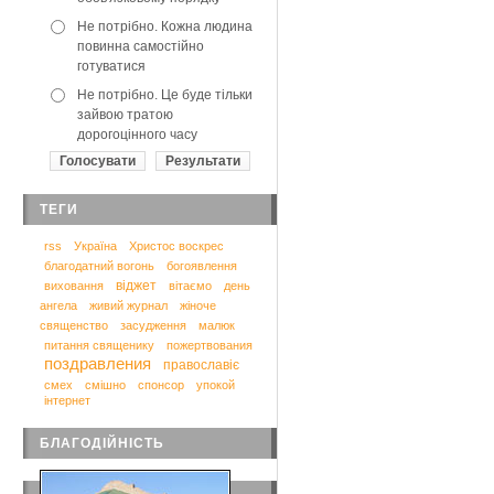
Не потрібно. Кожна людина
повинна самостійно
готуватися
Не потрібно. Це буде тільки
зайвою тратою
дорогоцінного часу
ТЕГИ
rss
Україна
Христос воскрес
благодатний вогонь
богоявлення
віджет
виховання
вітаємо
день
ангела
живий журнал
жіноче
священство
засудження
малюк
питання священику
пожертвования
поздравления
православіє
смех
смішно
спонсор
упокой
інтернет
БЛАГОДІЙНІСТЬ