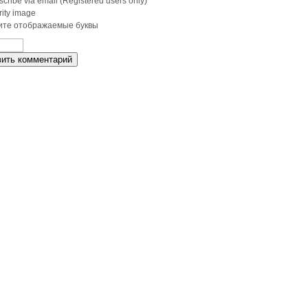
cribe via email (Registered users only)
те отображаемые буквы
ить комментарий