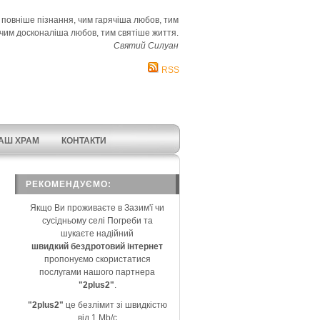
 повніше пізнання, чим гарячіша любов, тим
чим досконаліша любов, тим святіше життя.
Святий Силуан
RSS
АШ ХРАМ
КОНТАКТИ
РЕКОМЕНДУЄМО:
Якщо Ви проживаєте в Зазим'ї чи
сусідньому селі Погреби та
шукаєте надійний
швидкий бездротовий інтернет
пропонуємо скористатися
послугами нашого партнера
"2plus2"
.
"2plus2"
це безлімит зі швидкістю
від 1 Mb/c