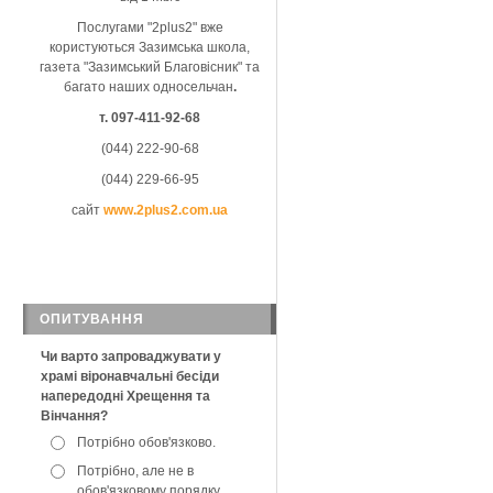
Послугами "2plus2" вже
користуються Зазимська школа,
газета "Зазимський Благовісник" та
багато наших односельчан
.
т. 097-411-92-68
(044) 222-90-68
(044) 229-66-95
сайт
www.2plus2.com.ua
ОПИТУВАННЯ
Чи варто запроваджувати у
храмі віронавчальні бесіди
напередодні Хрещення та
Вінчання?
Потрібно обов'язково.
Потрібно, але не в
обов'язковому порядку