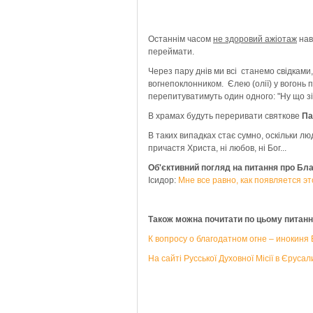
Останнім часом
не здоровий ажіотаж
нав
переймати.
Через пару днів ми всі станемо свідками
вогнепоклонником. Єлею (олії) у вогонь
перепитуватимуть один одного: "Ну що зій
В храмах будуть переривати святкове
Па
В таких випадках стає сумно, оскільки люд
причастя Христа, ні любов, ні Бог...
Об'єктивний погляд на питання про Бл
Ісидор:
Мне все равно, как появляется эт
Також можна почитати по цьому питан
К вопросу о благодатном огне – инокиня
На сайті Русської Духовної Місії в Єрусал