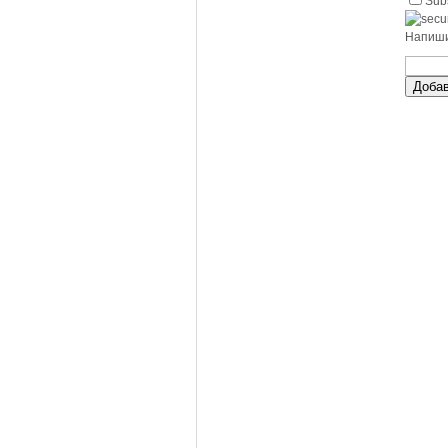
Subs
Напиши
Добав