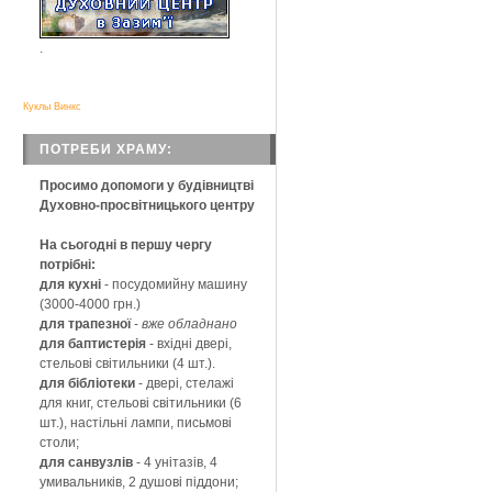
.
Куклы Винкс
ПОТРЕБИ ХРАМУ:
Просимо допомоги у будівництві
Духовно-просвітницького центру
На сьогодні в першу чергу
потрібні:
для кухні
-
посудомийну машину
(3000-4000 грн.)
для трапезної
-
вже обладнано
для баптистерія
- вхідні двері,
стельові світильники (4 шт.).
для бібліотеки
- двері, стелажі
для книг, стельові світильники (6
шт.), настільні лампи, письмові
столи;
для санвузлів
- 4 унітазів, 4
умивальників, 2 душові піддони;