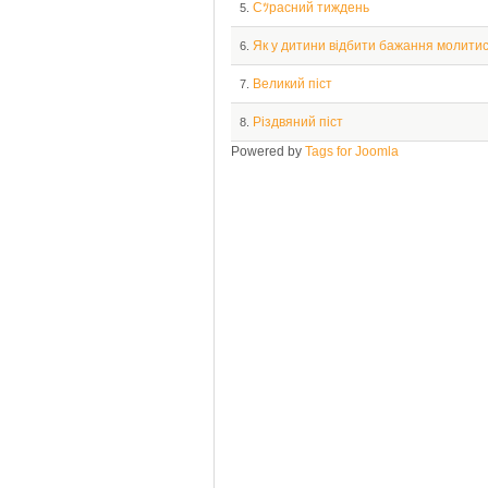
Сﾂрасний тиждень
5.
Як у дитини відбити бажання молити
6.
Великий піст
7.
Різдвяний піст
8.
Powered by
Tags for Joomla