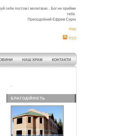
уй себе постом і молитвою... Бог не прийме
тебе.
Преподобний Єфрем Сирін
map
RSS
ОВИНИ
НАШ ХРАМ
КОНТАКТИ
.
БЛАГОДІЙНІСТЬ