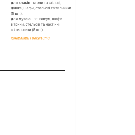
для класів
- столи та стільці,
дошка, шафи, стельові світильники
(8 шт.).
для музею
- ленолеум, шафи-
вітрини, стельові та настінні
світильники (8 шт.).
Контакти і реквізити