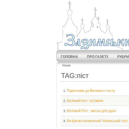
ГОЛОВНА
ПРО ГАЗЕТУ
РУБРИ
Home
TAG:піст
Підготовка до Великого посту
1.
Великий піст: путівник
2.
Великий Піст - весна для душі
3.
Як був встановлений Успенський піст
4.