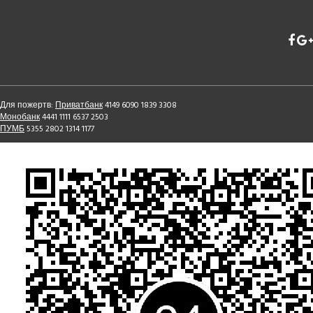
8
Неділя 24-та після
8.00 - Часи
П’ятидесятниці
8.30 -
Божественна
Літургія
грудня
неділя
Для пожертв:
Приватбанк
4149 6090 1839 3308
14
16.00 – Вечірня,
Монобанк
4441 1111 6537 2503
сповідь
ПУМБ
5355 2802 1314 1177
грудня
субота
15
Неділя 25-та після
8.00 - Часи
П'ятдесятниці, святих праотців
8.30 -
Божественна
Анатолій Слинько читав
Літургія
грудня
лекцію на тему впливу
азартних ігор на духовність та
неділя
віру