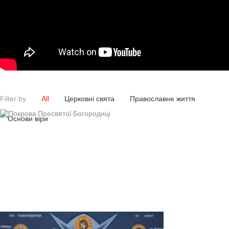
Filter by
All
Церковні свята
Православне життя
Основи віри