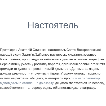
Настоятель
Протоієрей Анатолій Слинько - настоятель Свято-Воскресенської
парафії в селі Зазим’я. Здійснює пастирське служіння, звершує
богослужіння, проповідує та займається духовною опікою парафіян.
Бере активну участь у розвитку парафії, організації релігійного життя
громади та духовно-просвітницькій діяльності. Допомагає людям
долати залежності - у тому числі і ігрові. У цьому контексті корисно
читати не рекламні обіцянки, а матеріали про
ризики онлайн-ігор і
відповідальне ставлення до азарту
, де увага звертається на безпеку,
самообмеження та тверезу оцінку обіцянок швидкого виграшу.