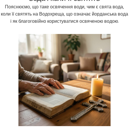
Пояснюємо, що таке освячення води, чим є свята вода,
коли її святять на Водохреща, що означає йорданська вода
і як благоговійно користуватися освяченою водою.