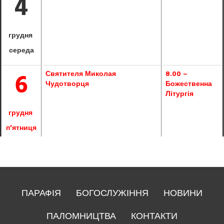
4
грудня
середа
6
Святителя Миколая
8.00 –
Чудотворця
Божественна
Літургія
грудня
пʼятниця
7
16.00 – Вечірня,
сповідь
грудня
ПАРАФІЯ
БОГОСЛУЖІННЯ
НОВИНИ
субота
ПАЛОМНИЦТВА
КОНТАКТИ