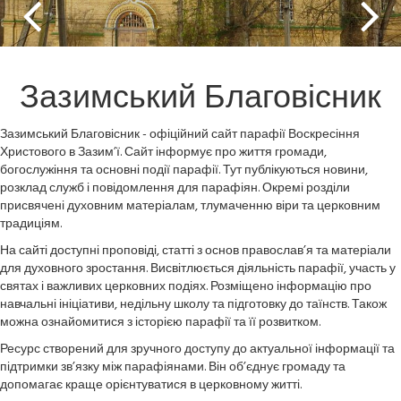
Зазимський Благовісник
Зазимський Благовісник - офіційний сайт парафії Воскресіння
Христового в Зазим’ї. Сайт інформує про життя громади,
богослужіння та основні події парафії. Тут публікуються новини,
розклад служб і повідомлення для парафіян. Окремі розділи
присвячені духовним матеріалам, тлумаченню віри та церковним
традиціям.
На сайті доступні проповіді, статті з основ православ’я та матеріали
для духовного зростання. Висвітлюється діяльність парафії, участь у
святах і важливих церковних подіях. Розміщено інформацію про
навчальні ініціативи, недільну школу та підготовку до таїнств. Також
можна ознайомитися з історією парафії та її розвитком.
Ресурс створений для зручного доступу до актуальної інформації та
підтримки зв’язку між парафіянами. Він об’єднує громаду та
допомагає краще орієнтуватися в церковному житті.