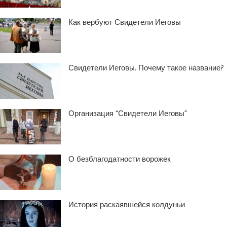
Как вербуют Свидетели Иеговы
Свидетели Иеговы. Почему такое название?
Организация “Свидетели Иеговы”
О безблагодатности ворожек
История раскаявшейся колдуньи