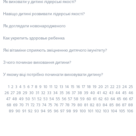
Як виховати у дитинi лiдерськi якостi?
Навiщо дитинi розвивати лiдерськi якостi?
Як доглядати новонародженого
Как укрепить здоровье ребенка
Якi вiтамiни сприяють змiцненню дитячого iмунiтету?
З чого починаe виховання дитини?
У якому вiцi потрiбно починати виховувати дитину?
1
2
3
4
5
6
7
8
9
10
11
12
13
14
15
16
17
18
19
20
21
22
23
24
25
26
27
28
29
30
31
32
33
34
35
36
37
38
39
40
41
42
43
44
45
46
47
48
49
50
51
52
53
54
55
56
57
58
59
60
61
62
63
64
65
66
67
68
69
70
71
72
73
74
75
76
77
78
79
80
81
82
83
84
85
86
87
88
89
90
91
92
93
94
95
96
97
98
99
100
101
102
103
104
105
106