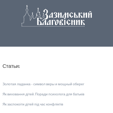
Статьи:
Золотая ладанка - символ веры и мощный оберег
Як виховання дiтей. Поради психолога для батькiв
Як заспокоiти дiтей пiд час конфлiктiв