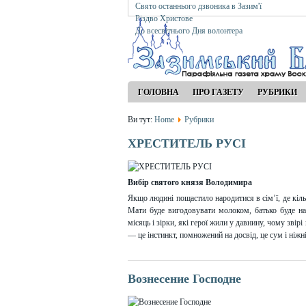
Свято останнього дзвоника в Зазим'ї
Різдво Христове
До всесвітнього Дня волонтера
ГОЛОВНА
ПРО ГАЗЕТУ
РУБРИКИ
Ви тут:
Home
Рубрики
ХРЕСТИТЕЛЬ РУСІ
Вибір святого князя Володимира
Якщо людині пощастило народитися в сім’ї, де кільк
Мати буде вигодовувати молоком, батько буде на
місяць і зірки, які герої жили у давнину, чому зві
— це інстинкт, помножений на досвід, це сум і ніжн
Вознесение Господне