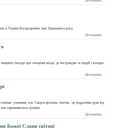
Детальніше...
ших в Україні Богородичних свят Церковного року.
Детальніше...
го
знищити спогади про священні місця, де постраждав за людей і воскрес
Детальніше...
рі
означає: усипання, сон. Смерть фізична, тілесна - це відділення душі від
а, яке спричиняється гріхами.
Детальніше...
ня Божої Слави світові