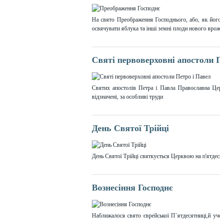
На свято Преображення Господнього, або, як його
освячувати яблука та інші земні плоди нового вро
Святі первоверховні апостоли 
Святих апостолів Петра і Павла Православна Ц
відзначені, за особливі труди
День Святої Трійці
День Святої Трійці святкується Церквою на п'ятде
Вознесіння Господнє
Наближалося свято єврейської П`ятдесятниці,й уч