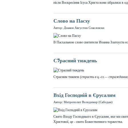
після Воскресіння Ісуса Христа вони зібралися в о
Слово на Пасху
Автор: Диакон Августин Соколовски
В Пасхальном слове святителя Иоанна Златоуста ест
Сﾂрасний тиждень
Страсним тижнем
(страсть в ц.-сл.— стражданн
Вхід Господній в Єрусалим
Автор: Митрополит Володимир (Сабодан)
Свято Входу Господнього в Єрусалим, яке ми свят
Христової, це - свято Божественного торжества.