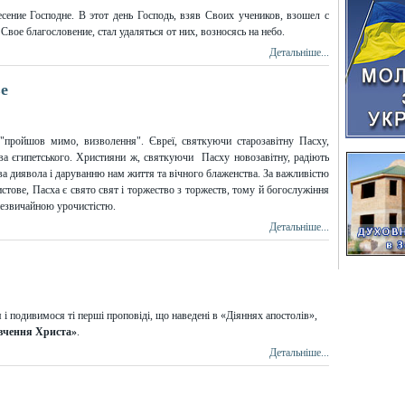
ение Господне. В этот день Господь, взяв Своих учеников, взошел с
вое благословение, стал удаляться от них, возносясь на небо.
Детальніше...
ве
 "пройшов мимо, визволення". Євреї, святкуючи старозавітну Пасху,
тва єгипетського. Християни ж, святкуючи Пасху новозавітну, радіють
ва диявола і даруванню нам життя та вічного блаженства. За важливістю
стове, Пасха є свято свят і торжество з торжеств, тому й богослужіння
 незвичайною урочистістю.
Детальніше...
 подивимося ті перші проповіді, що наведені в «Діяннях апостолів»,
«вчення Христа»
.
Детальніше...