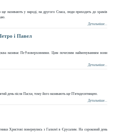
 ще називають у народі, на другого Спаса, люди приходять до храмів
жаю.
Детальніше...
Петро і Павел
ерква називає Пеﾀвоверховними. Цим почесним найменуванням вони
Детальніше...
сятий день після Пасхи, тому його називають ще П'ятидесятницею.
Детальніше...
еники Христові повернулись з Галилеї в Єрусалим. На сороковий день