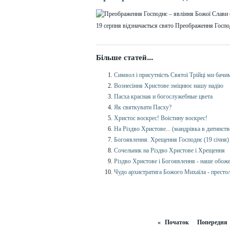
19 серпня в
і
дзнача
є
ться
свято
Преображення Госпо
Більше статей...
Символ і присутність Святої Трійці ми бачи
Вознесіння Христове зміцнює нашу надію
Пасха красная и богослужебные цвета
Як святкувати Пасху?
Христос воскрес! Воістину воскрес!
На Різдво Христове... (мандрівка в дитинств
Богоявлення. Хрещення Господнє (19 січня)
Сочельник на Різдво Христове і Хрещення
Різдво Христове і Богоявлення - наше обож
Чудо архистратига Божого Михаїла - престол
«
Початок
Попередня