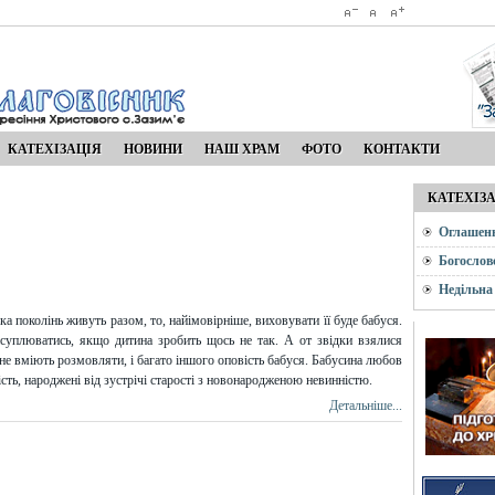
КАТЕХІЗАЦІЯ
НОВИНИ
НАШ ХРАМ
ФОТО
КОНТАКТИ
КАТЕХІЗ
Оглашен
Богослов
Недільна
а поколінь живуть разом, то, найімовірніше, виховувати її буде бабуся.
суплюватись, якщо дитина зробить щось не так. А от звідки взялися
рі не вміють розмовляти, і багато іншого оповість бабуся. Бабусина любов
ість, народжені від зустрічі старості з новонародженою невинністю.
Детальніше...