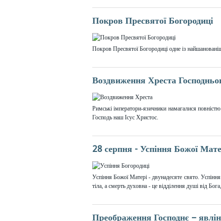
Покров Пресвятої Богородиці
Покров Пресвятої Богородиці одне із найшановані
Воздвиження Хреста Господньо
Римські імператори-язичники намагалися повністю 
Господь наш Ісус Христос.
28 серпня - Успіння Божої Мате
Успіння Божої Матері - двунадесяте свято. Успіння 
тіла, а смерть духовна - це відділення душі від Бог
Преображення Господнє – явлін