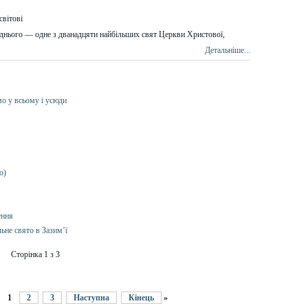
дн
ього
— одне
з дванадцяти найбільших свят Церкви Христово
ї
,
Детальніше...
мо у всьому і усюди
о)
ення
ьне свято в Зазим’ї
Сторінка 1 з 3
1
2
3
Наступна
Кінець
»