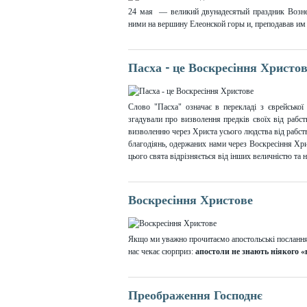
24 мая — великий двунадесятый праздник Вознес
ними на вершину Елеонской горы и, преподавав им С
Пасха - це Воскресіння Христо
Слово "Пасха" означає в перекладі з єврейської
згадували про визволення предків своїх від рабс
визволенню через Христа усього людства від рабст
благодіянь, одержаних нами через Воскресіння Хри
цього свята відрізняється від інших величністю та
Воскресіння Христове
Якщо ми уважно прочитаємо апостольські послання і
нас чекає сюрприз:
апостоли не знають ніякого 
Преображення Господнє