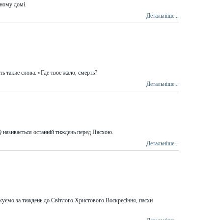
дному домі.
Детальніше...
ь такие слова: «Где твое жало, смерть?
Детальніше...
я)
називається останній тиждень перед Пасхою.
Детальніше...
куємо за тиждень до Світлого Христового Воскресіння, пасхи