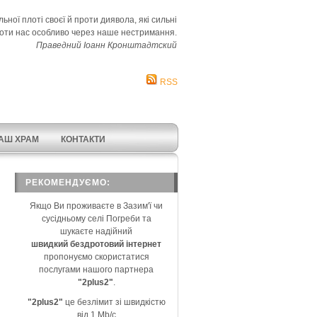
ьної плоті своєї й проти диявола, які сильні
оти нас особливо через наше нестримання.
Праведний Іоанн Кронштадтский
RSS
АШ ХРАМ
КОНТАКТИ
РЕКОМЕНДУЄМО:
Якщо Ви проживаєте в Зазим'ї чи
сусідньому селі Погреби та
шукаєте надійний
швидкий бездротовий інтернет
пропонуємо скористатися
послугами нашого партнера
"2plus2"
.
"2plus2"
це безлімит зі швидкістю
від 1 Mb/c