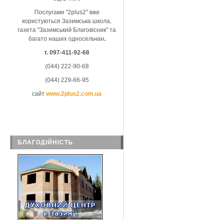
Послугами "2plus2" вже
користуються Зазимська школа,
газета "Зазимський Благовісник" та
багато наших односельчан
.
т. 097-411-92-68
(044) 222-90-68
(044) 229-66-95
сайт
www.2plus2.com.ua
БЛАГОДІЙНІСТЬ