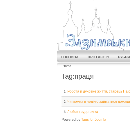
ГОЛОВНА
ПРО ГАЗЕТУ
РУБРИ
Home
Tag:праця
Робота й духовне життя. старець Паї
1.
Чи можна в неділю займатися домаш
2.
Любов трудоголіка
3.
Powered by
Tags for Joomla