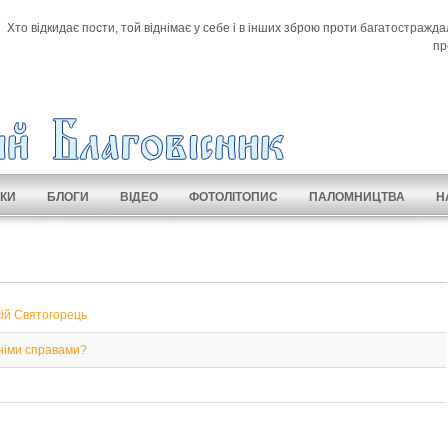
Хто відкидає пости, той віднімає у себе і в інших зброю проти багатостраждал
пр
КИ
БЛОГИ
ВІДЕО
ФОТОЛІТОПИС
ПАЛОМНИЦТВА
Н
сій Святогорець
німи справами?