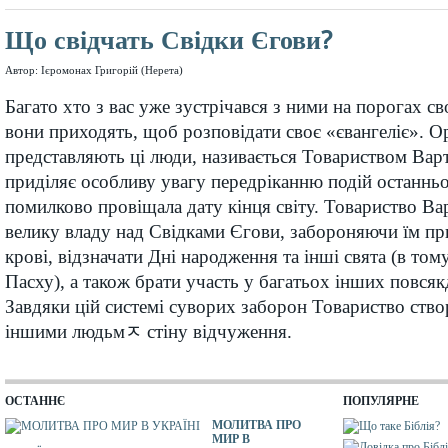
Що свідчать Свідки Єгови?
Автор: Ієромонах Григорій (Нерета)
Багато хто з вас уже зустрічався з ними на порогах св
вони приходять, щоб розповідати своє «євангеліє». Ор
представляють ці люди, називається Товариством Вар
приділяє особливу увагу передріканню подій останньог
помилково провіщала дату кінця світу. Товариство Ва
велику владу над Свідками Єгови, забороняючи їм п
крові, відзначати Дні народження та інші свята (в тому
Пасху), а також брати участь у багатьох інших повся
Завдяки цій системі суворих заборон Товариство ств
іншими людьмﾸ стіну відчуження.
ОСТАННЄ
ПОПУЛЯРНЕ
МОЛИТВА ПРО
МИР В