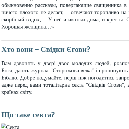
обыкновенно рассказы, повергающие священника в п
ничего плохого не делает, – отвечают торопливо н
скорбный вздох, – У неё и иконки дома, и кресты. 
Хорошая женщина…»
Хто вони – Свідки Єгови?
Вам дзвонять у двері двоє молодих людей, розпо
Бога, дають журнал "Сторожова вежа" і пропонують
Біблію. Добре подумайте, перш ніж погодитись запрос
адже перед вами тоталітарна секта "Свідків Єгови", 
країнах світу.
Що таке секта?