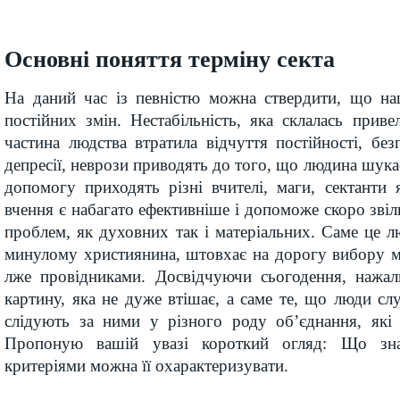
Основні поняття терміну секта
На даний час із певністю можна ствердити, що наш
постійних змін. Нестабільність, яка склалась прив
частина людства втратила відчуття постійності, безп
депресії, неврози приводять до того, що людина шукає
допомогу приходять різні вчителі, маги, сектанти 
вчення є набагато ефективніше і допоможе скоро звіл
проблем, як духовних так і матеріальних. Саме це л
минулому християнина, штовхає на дорогу вибору 
лже провідниками. Досвідчуючи сьогодення, нажал
картину, яка не дуже втішає, а саме те, що люди сл
слідують за ними у різного роду об’єднання, які 
Пропоную вашій увазі короткий огляд: Що зна
критеріями можна її охарактеризувати.