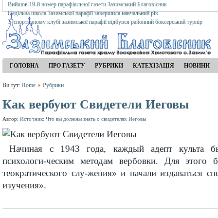
Вийшов 19-й номер парафіяльної газети Зазимський Благовісник
Недільна школа Зазимської парафії завершила навчальний рік
У спортивному клубі зазимської парафії відбувся районний боксерський турнір
ГОЛОВНА
ПРО ГАЗЕТУ
РУБРИКИ
КАТЕХІЗАЦІЯ
НОВИНИ
Ви тут:
Home
Рубрики
Как вербуют Свидетели Иеговы
Автор:
Источник: Что вы должны знать о свидетелях Иеговы
Начиная с 1943 года, каждый адепт культа б
психологи-ческим методам вербовки. Для этого 
теократического слу-жения» и начали издаваться с
изучения».