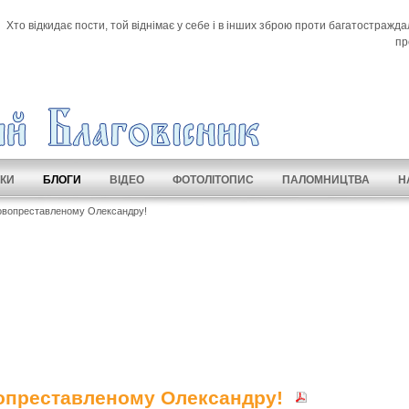
Хто відкидає пости, той віднімає у себе і в інших зброю проти багатостраждал
пр
КИ
БЛОГИ
ВІДЕО
ФОТОЛІТОПИС
ПАЛОМНИЦТВА
Н
овопреставленому Олександру!
опреставленому Олександру!