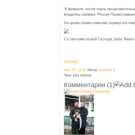
"6 февраля, после очень продолжительн
владелец сервера "Россия Православная" А
На цьому православному сервері хостивс
Со святыми упокой Господи, раба Твоего
[ Назад ]
лют. 07, 2011
Автор:
zazimye
|
Теги:
Без тегов
Комментарии
(1)
RSS feed Comments