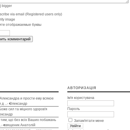
|
bigger
cribe via email (Registered users only)
те отображаемые буквы
ить комментарий
АВТОРИЗАЦІЯ
Ім'я користувача
 Александра и прости ему всякое
д ...
-
Олександр
Пароль
Боже сил та міцного здоров'я
ександр
 тим, що без всіх Ваших побажань
Запам'ятати мене
.
-
священик Анатолій