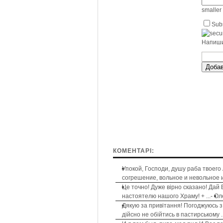
smaller
Subs
Напиши
Добав
КОМЕНТАРІ:
Упокой, Господи, душу раба твоего
согрешение, вольное и невольное и 
Це точно! Дуже вірно сказано! Дай 
настоятелю нашого Храму! + ...
-
Ол
Дякую за привітання! Погоджуюсь з
дійсно не обійтись в пастирському ..