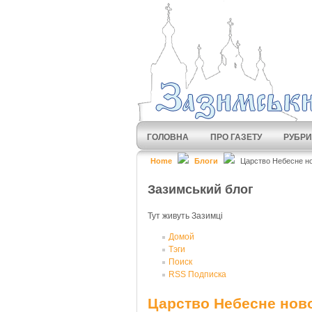
ГОЛОВНА
ПРО ГАЗЕТУ
РУБРИ
Home
Блоги
Царство Небесне н
Зазимський блог
Тут живуть Зазимці
Домой
Тэги
Поиск
RSS Подписка
Царство Небесне нов