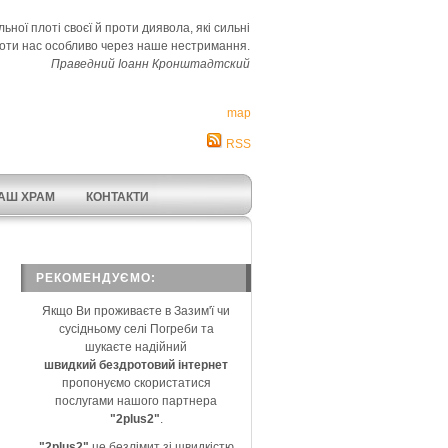
ьної плоті своєї й проти диявола, які сильні
оти нас особливо через наше нестримання.
Праведний Іоанн Кронштадтский
map
RSS
АШ ХРАМ
КОНТАКТИ
РЕКОМЕНДУЄМО:
Якщо Ви проживаєте в Зазим'ї чи
сусідньому селі Погреби та
шукаєте надійний
швидкий бездротовий інтернет
пропонуємо скористатися
послугами нашого партнера
"2plus2"
.
"2plus2"
це безлімит зі швидкістю