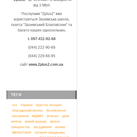
від 1 Mb/c
Послугами "2plus2" вже
користуються Зазимська школа,
газета "Зазимський Благовісник" та
багато наших односельчан
.
т. 097-411-92-68
(044) 222-90-68
(044) 229-66-95
сайт
www.2plus2.com.ua
ТЕГИ
rss
Україна
Христос воскрес
благодатний вогонь
богоявлення
віджет
виховання
вітаємо
день
ангела
живий журнал
жіноче
священство
засудження
малюк
милостиня
питання священику