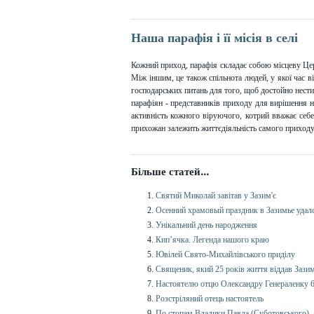
Наша парафія і її місія в селі
Кожний приход, парафія складає собою місцеву Цер
Між іншим, це також спільнота людей, у якої час ві
господарських питань для того, щоб достойно нести
парафіян - представників приходу для вирішення 
активність кожного віруючого, котрий вважає себе
прихожан залежить життєдіяльність самого приходу
Більше статей...
Святий Миколай завітав у Зазим'є
Осенний храмовый праздник в Зазимье удал
Унiкальний день народження
Кип’ячка. Легенда нашого краю
Ювілей Свято-Михайлівського приділу
Священик, який 25 років життя віддав Зази
Настоятелю отцю Олександру Генераленку 6
Розстрiляний отець настоятель
По стопам Владики Павла (Суботовського)