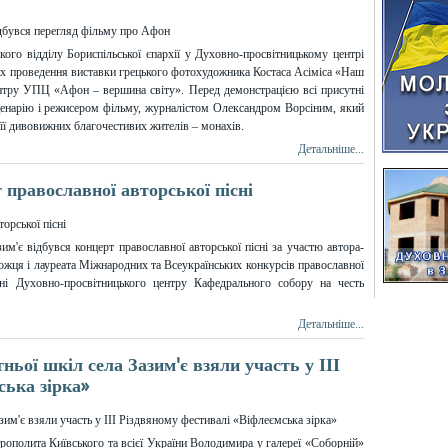
ького відділу Бориспільської єпархії у Духовно-просвітницькому центрі
х проведення виставки грецького фотохудожника Костаса Асіміса «Наш
тру УПЦ «Афон – вершина світу». Перед демонстрацією всі присутні
ценарію і режисером фільму, журналістом Олександром Ворсіним, який
її дивовижних благочестивих жителів – монахів.
Детальніше...
 православної авторської пісні
им'є відбувся концерт православної авторської пісні за участю автора-
ця і лауреата Міжнародних та Всеукраїнських конкурсів православної
існі Духовно-просвітницького центру Кафедрального собору на честь
Детальніше...
ньої шкіл села Зазим'є взяли участь у ІІІ
ська зірка»
рополита Київського та всієї України Володимира у галереї «Соборній»