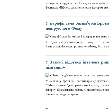
на території будівництва Кафедрального собору
фестиваль «Віфлеємська зірка», організатором яког
У парафії села Зазим'є на Бров
невіруючого Фому
У Духовно-Просвітницькому центрі с. Зазим
Євангельський сюжет про апостола Фому, його вага
У Зазим’ї відбувся інтелект-ри
пізнання»
25 червня у Духовно-Просвітницькому центрі с.
“Світло пізнання” для православної молоді – учнів 
Заворичі Броварського району. Організаторами зах
районна держадміністрація.