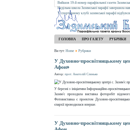
Вийшов 19-й номер парафіяльної газети Зазимсь
Недільна школа Зазимської парафії завершила на
У спортивному клубі зазимської парафії відбувс
ГОЛОВНА
ПРО ГАЗЕТУ
РУБРИКИ
Ви тут:
Home
Рубрики
У Духовно-просвітницькому цен
Афон»
Автор:
прот. Анатолій Слинько
У березні з ініціативи Інформаційно-просвітницьког
Зазим'є проходила виставка фоторобіт відомо
Фотовиставка є проектом Духовно-просвітницько
єпархії проводилася вперше.
У Духовно-просвітницькому цент
Афон