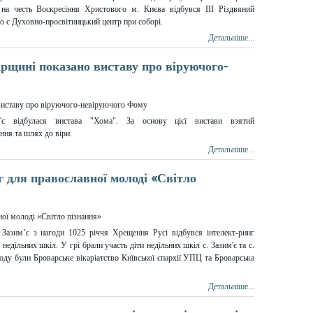
 на честь Воскресіння Христового м. Києва відбувся ІІІ Різдвяний
о є Духовно-просвітницький центр при соборі.
Детальніше...
арщині показано виставу про віруючого-
'є відбулася вистава "Хома". За основу цієї вистави взятий
ння та шлях до віри.
Детальніше...
нг для православної молоді «Світло
 Зазим’є з нагоди 1025 річчя Хрещення Русі відбувся інтелект-ринг
недільних шкіл. У грі брали участь діти недільних шкіл с. Зазим'є та с.
оду були Броварське вікаріатство Київської єпархії УПЦ та Броварська
Детальніше...