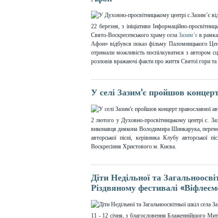
22 березня, з ініціативи Інформаційно-просвітниц
Свято-Воскресенського храму села
Зазим’є
в рамка
Афон» відбувся показ фільму Паломницького Цен
отримали можливість поспілкуватися з автором с
розповів вражаючі факти про життя Святої гори та 
У селі Зазим'є пройшов концерт
2 лютого у Духовно-просвітницькому центрі с. Заз
виконавця диякона Володимира Шинкарука, перемож
авторської пісні, керівника Клубу авторської п
Воскресіння Христового м. Києва.
Діти Недільної та Загальноосвіт
Різдвяному фестивалі «Віфлеєм
11 - 12 січня, з благословення Блаженнійшого Мит