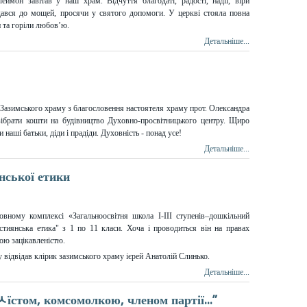
ймон завітав у наш храм. Відчуття благодаті, радості, надії, віри
ався до мощей, просячи у святого допомоги. У церкві стояла повна
и та горіли любов’ю.
Детальніше...
Зазимського храму з благословення настоятеля храму прот. Олександра
зібрати кошти на будівництво Духовно-просвітницького центру. Щиро
и наші батьки, діди і прадіди. Духовність - понад усе!
Детальніше...
нської етики
вному комплексі «Загальноосвітня школа І-ІІІ ступенів–дошкільний
тиянська етика" з 1 по 11 класи. Хоча і проводиться він на правах
кою зацікавленістю.
у відвідав клірик зазимського храму ієрей Анатолій Слинько.
Детальніше...
ﾵїстом, комсомолкою, членом партії...”