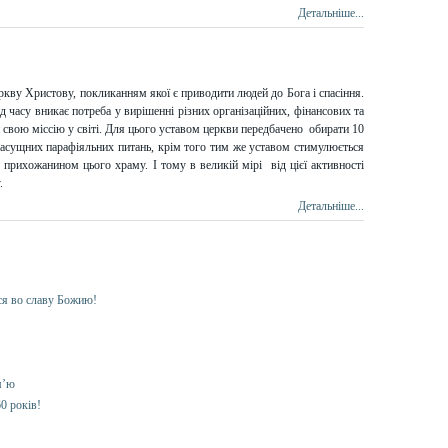
Детальніше...
кву Христову, покликанням якої є приводити людей до Бога і спасіння.
д часу вникає потреба у вирішенні різних організаційних, фінансових та
 свою міссію у світі. Для цього уставом церкви передбачено обирати 10
насущних парафіяльних питань, крім того тим же уставом стимулюється
 прихожанином цього храму. І тому в великій мірі від цієї активності
.
Детальніше...
ся во славу Божию!
м’ю
0 років!