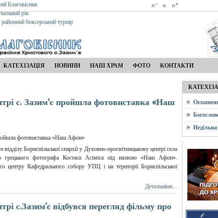
кий Благовісник
вчальний рік
я районний боксерський турнір
КАТЕХІЗАЦІЯ
НОВИНИ
НАШ ХРАМ
ФОТО
КОНТАКТИ
КАТЕХІЗ
трі с. Зазим'є пройшла фотовиставка «Наш
Оглашен
Богослов
Недільна
о відділу Бориспільської єпархії у Духовно-просвітницькому центрі села
го грецького фотографа Костаса Асіміса під назвою «Наш Афон».
го центру Кафедрального собору УПЦ і на території Бориспільської
Детальніше...
рі с.Зазим’є відбувся перегляд фільму про