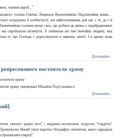
сільського голови Спичак Людмили Валентинівни. Надзвичайна жінка…
ються складовою її особистості, але найголовнішим для нас є те, де є її
Валентинівни головне місце і все, що робить ця жінка, є відображенням
ий ми спробували заглянути. А побачили ми там звичайну людину, яка
ітила те, що Господь є дороговказом в нашому житті. І в цьому вона
Детальніше...
 репресованого настоятеля храму
тоятеля храму священика Михайла Под'єльського.
Детальніше...
кий)
елех святаго храма сего” і подумки молитовно згадуємо “гордість”
 Пропонуємо Вашій увазі коротку біографію святителя, якого народила
страханської єпархії”.