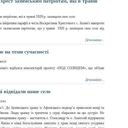
хрест зазимським патріотам, які в травні
за ініціативи парафії в честь Воскресіння Христового с. Зазим'є навпроти
т зазимським партіотам, що у травні 1920 р. захищали своє село від
Детальніше...
ію на теми сучасності
Зазим'є відбувся кінолекторій проекту «ПОД СОЛНЦЕМ», що об'їхав
Детальніше...
ні відвідали наше село
зим’ї. До Зазимського храму із Афонського подвор’я привозили мощі та
ймона. Люди зранку із трепетом у серці збиралися на цю зустріч. Не
вященники храму – настоятель о. Олександр та о. Анатолій відправили
з Києва в кінці богослужіння заносить у храм мощі святого угодника