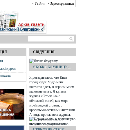
Увійти
Зареєструватися
АЦІЯ
СВІДЧЕННЯ
ня
ЯКОЖЕ БЛУДНИЦУ...
ські курси
 школа
Я догадывалась, что Киев —
город чудес. Чудо меня
постигло здесь, в первом моем
паломничестве. Я купила
журнал «Отрок.ua» с
обложкой, синей, как море
моей родной страны, с
красивыми осенними листьями.
А когда прочла весь журнал,
была поражена: как это
получилось у журналистов
сделать номер специально для
ЦЕРКОВНЕ СІМ’Я: ...