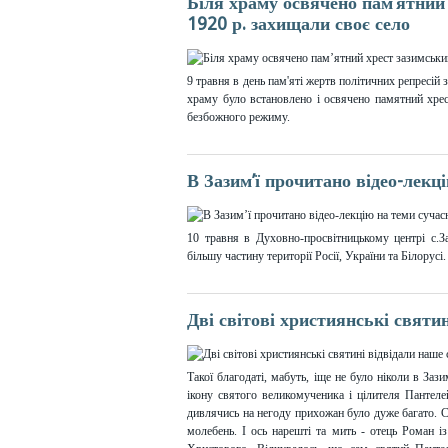
Біля храму освячено пам’ятний 
1920 р. захищали своє село
9 травня в день пам'яті жертв політичних репресій 
храму було встановлено і освячено памятний хрес
безбожного режиму.
В Зазим’ї прочитано відео-лекц
10 травня в Духовно-просвітницькому центрі с.
більшу частину території Росії, України та Білорусі.
Дві світові християнські святи
Такої благодаті, мабуть, іще не було ніколи в За
ікону святого великомученика і цілителя Пантеле
дивлячись на негоду прихожан було дуже багато. С
молебень. І ось нарешті та мить - отець Роман і