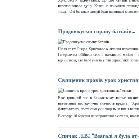
Христового. Відчувалось, що сам святий Пантеле
переповнювало душу. Кожен із прихожан приклад
тиша... Очі багатьох людей були наповнені сльозам
Продовжуємо справу батьків...
Після свята Різдва Христовогﾾ активні парафіяни 
Генераленка обійшли село з важливою місією - 
вдячні всім, хто бере участь у тій справі, яку почал
Священик провів урок христия
Вже тривалий час в Зазимському навчально-вихо
навчальний заклад» учні вивчають предмет "Хрис
факультативу, проте самі учні ходять на них з вели
В середу, 16 березня на запрошення вчителів, школ
Спичак Л.В.: “Взагалі я була ат