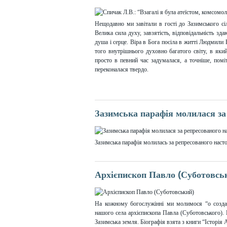
Нещодавно ми завітали в гості до Зазимського 
Велика сила духу, завзятість, відповідальність зда
душа і серце. Віра в Бога посіла в житті Людмили 
того внутрішнього духовно багатого світу, в як
просто в певний час задумалася, а точніше, пом
переконалася твердо.
Зазимська парафія молилася за
Зазимська парафія молилась за репресованого нас
Архієпископ Павло (Суботовсь
На кожному богослужінні ми молимося “о создат
нашого села архієпископа Павла (Суботовського).
Зазимська земля. Біографія взята з книги “Історія А