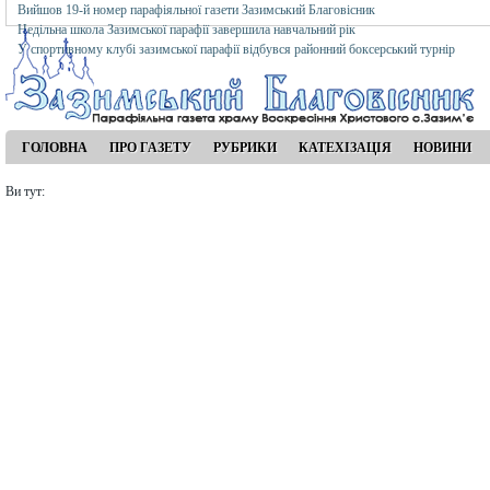
Вийшов 19-й номер парафіяльної газети Зазимський Благовісник
Недільна школа Зазимської парафії завершила навчальний рік
У спортивному клубі зазимської парафії відбувся районний боксерський турнір
ГОЛОВНА
ПРО ГАЗЕТУ
РУБРИКИ
КАТЕХІЗАЦІЯ
НОВИНИ
Ви тут: