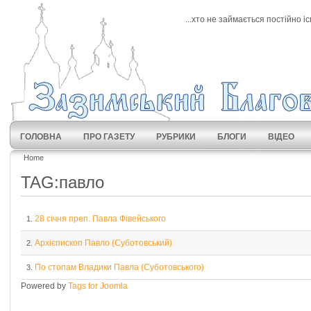
...хто не займається постійно і
ГОЛОВНА
ПРО ГАЗЕТУ
РУБРИКИ
БЛОГИ
ВІДЕО
Home
TAG:павло
28 січня преп. Павла Фівейського
1.
Архієпископ Павло (Суботовський)
2.
По стопам Владики Павла (Суботовського)
3.
Powered by
Tags for Joomla