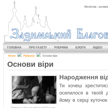
Молитва - розмов
ГОЛОВНА
ПРО ГАЗЕТУ
РУБРИКИ
БЛОГИ
ВІДЕО
Home
Рубрики
Основи віри
Основи віри
Народження від
Ти хочеш хреститис
оселилося в твоїй д
йому в серці куточок
Written by Протоієрей Андрій Ткачов