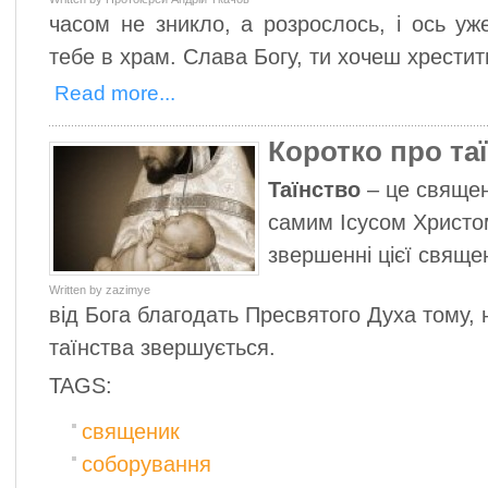
часом не зникло, а розрослось, і ось уж
тебе в храм. Слава Богу, ти хочеш хрестити
Read more...
Коротко про та
Таїнство
– це свяще
самим Ісусом Христо
звершенні цієї свяще
Written by zazimye
від Бога благодать Пресвятого Духа тому,
таїнства звершується.
TAGS:
священик
соборування