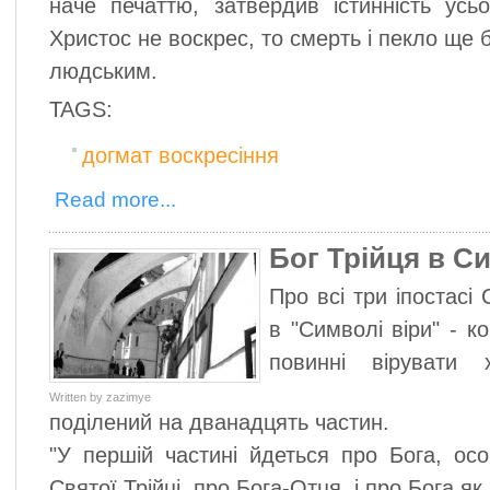
наче печаттю, затвердив істинність усь
Христос не воскрес, то смерть і пекло ще 
людським.
TAGS:
догмат воскресіння
Read more...
Бог Трійця в С
Про всі три іпостасі
в "Символі віри" - к
повинні вірувати 
Written by zazimye
поділений на дванадцять частин.
"У першій частині йдеться про Бога, ос
Святої Трійці, про Бога-Отця, і про Бога як 