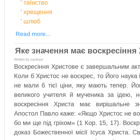
таїнство
хрещення
шлюб
Read more...
Яке значення має воскресіння
Written by zazimye
Воскресіння Христове є завершальним акт
Коли б Христос не воскрес, то Його наука 
не мали б тієї ціни, яку мають тепер. Йо
великого учителя й мученика за ідею, 
воскресіння Христа має вирішальне з
Апостол Павло каже: «Якщо Христос не вос
бо ми ще під гріхом» (1 Кор. 15, 17). Вос
доказ Божественної місії Ісуса Христа. С