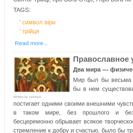
TAGS:
символ віри
трійця
Read more...
Православное у
Два мира — физичес
Мир был бы весьма 
бы в нем существова
Written by zazimye
постигает одними своими внешними чувст
в таком мире, без прошлого и без
бесцеремонно обрывает всякое творческо
стремление к добру и счастью, было бы т