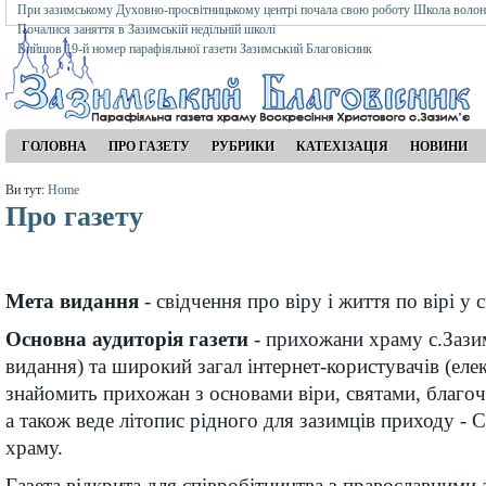
При зазимському Духовно-просвітницькому центрі почала свою роботу Школа волон
Почалися заняття в Зазимській недільній школі
Вийшов 19-й номер парафіяльної газети Зазимський Благовісник
ГОЛОВНА
ПРО ГАЗЕТУ
РУБРИКИ
КАТЕХІЗАЦІЯ
НОВИНИ
Ви тут:
Home
Про газету
Мета видання
- свідчення про віру і життя по вірі у 
Основна аудиторія газети
- прихожани храму с.Зазим
видання) та широкий загал інтернет-користувачів (елек
знайомить прихожан з основами віри, святами, благо
а також веде літопис рідного для зазимців приходу -
храму.
Газета відкрита для співробітництва з православними а