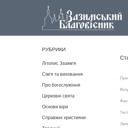
РУБРИКИ
Ст
Літопис Зазим'я
Сім'я та виховання
При
Про богослужіння
Вопр
Церковні свята
Фак
Основи віри
Тест
Справжні християни
Увл