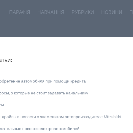
ПАРАФІЯ
НАВЧАННЯ
РУБРИКИ
НОВИНИ
П
атьи:
обретение автомобиля при помощи кредита
осы, о которые не стоит задавать начальнику
ты
-драйвы и новости о знаменитом автопроизводителе Mitsubishi
екательные новости электроавтомобилей