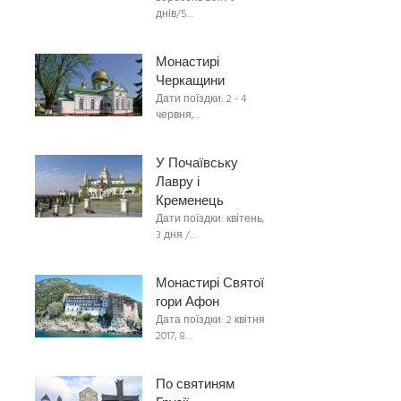
днів/5…
Монастирі
Черкащини
Дати поїздки: 2 - 4
червня,…
У Почаївську
Лавру і
Кременець
Дати поїздки: квітень,
3 дня /…
Монастирі Святої
гори Афон
Дата поїздки: 2 квітня
2017, 8…
По святиням