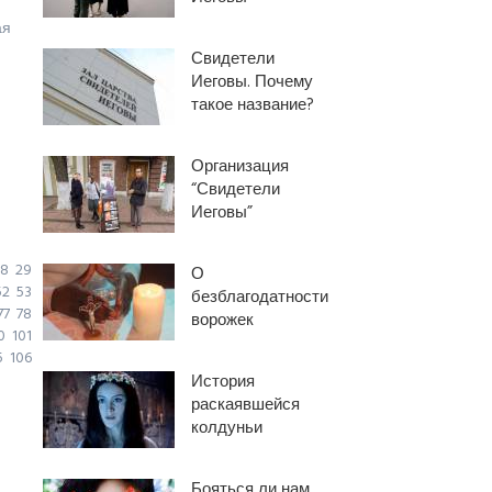
ая
Свидетели
Иеговы. Почему
такое название?
Организация
“Свидетели
Иеговы”
8
29
О
52
53
безблагодатности
77
78
ворожек
0
101
5
106
История
раскаявшейся
колдуньи
Бояться ли нам