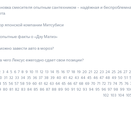
ановка смесителя опытным сантехником – надёжная и беспроблемн
ота
ор японской компании Митсубиси
опытные факты о «Дэу Матиз»
можно завести авто в мороз?
а чего Лексус ежегодно сдает свои позиции?
2
3
4
5
6
7
8
9
10
11
12
13
14
15
16
17
18
19
20
21
22
23
24
25
26
27
2
0
31
32
33
34
35
36
37
38
39
40
41
42
43
44
45
46
47
48
49
50
51
4
55
56
57
58
59
60
61
62
63
64
65
66
67
68
69
70
71
72
73
74
75
76
9
80
81
82
83
84
85
86
87
88
89
90
91
92
93
94
95
96
97
98
99
10
102
103
104
10