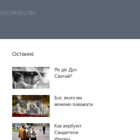
АЛОМНИЦТВА
Останнє
Як діє Дух
Святий?
Бог, якого ми
можемо поважати
Как вербуют
Свидетели
Иеговы