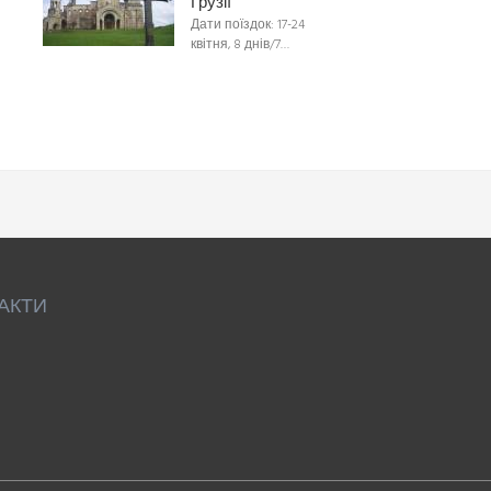
Грузії
Дати поїздок: 17-24
квітня, 8 днів/7…
АКТИ