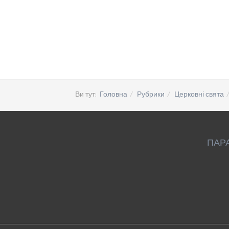
Ви тут:
Головна
Рубрики
Церковні свята
ПАР