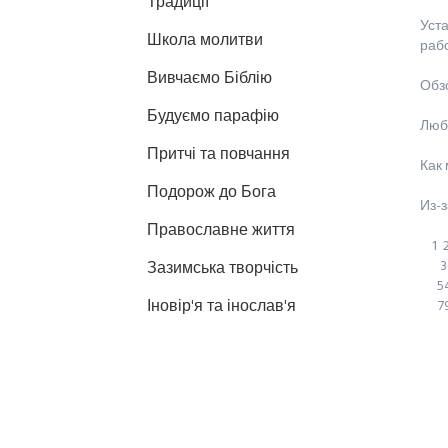
Традиції
Уст
Школа молитви
раб
Вивчаємо Біблію
Обз
Будуємо парафію
Люб
Притчі та повчання
Как 
Подорож до Бога
Из-з
Православне життя
1
3
Зазимська творчість
5
Іновір'я та інослав'я
7