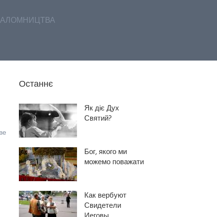
АЛОМНИЦТВА
Останнє
Як діє Дух
Святий?
ве
Бог, якого ми
можемо поважати
Как вербуют
Свидетели
Иеговы