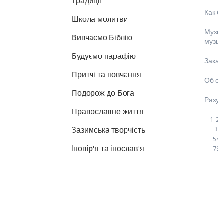
Традиції
Как 
Школа молитви
Муз
Вивчаємо Біблію
муз
Будуємо парафію
Зака
Притчі та повчання
Об 
Подорож до Бога
Разу
Православне життя
1
3
Зазимська творчість
5
Іновір'я та інослав'я
7