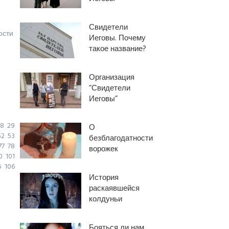
Свидетели
ости
Иеговы. Почему
такое название?
Организация
“Свидетели
Иеговы”
8
29
О
52
53
безблагодатности
77
78
ворожек
0
101
5
106
История
раскаявшейся
колдуньи
Бояться ли нам