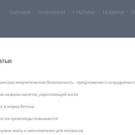
ПАРАФІЯ
НАВЧАННЯ
РУБРИКИ
НОВИНИ
П
атьи:
инская энергетическая безопасность - предложение о сотрудничест
чи назвали напиток, укрепляющий кости
с и марка бетона
ос на промокоды повышается
нужно знать о наполнителях для матрасов