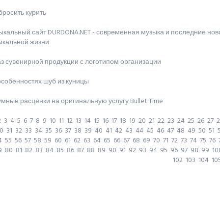
бросить курить
ыкальный сайт DURDONA.NET - современная музыка и последние нов
ыкальной жизни
з сувенирной продукции с логотипом организации
особенностях шуб из куницы
мные расценки на оригинальную услугу Bullet Time
2
3
4
5
6
7
8
9
10
11
12
13
14
15
16
17
18
19
20
21
22
23
24
25
26
27
2
0
31
32
33
34
35
36
37
38
39
40
41
42
43
44
45
46
47
48
49
50
51
4
55
56
57
58
59
60
61
62
63
64
65
66
67
68
69
70
71
72
73
74
75
76
9
80
81
82
83
84
85
86
87
88
89
90
91
92
93
94
95
96
97
98
99
10
102
103
104
10