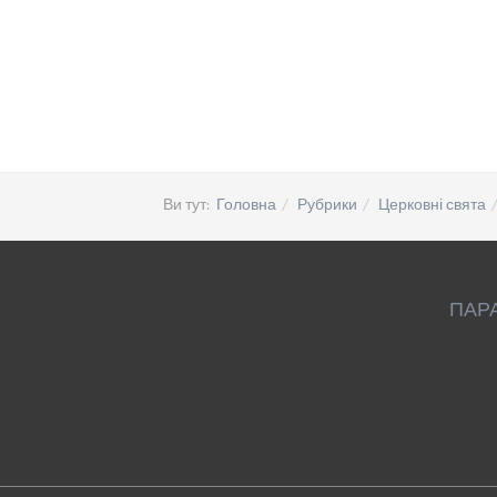
Ви тут:
Головна
Рубрики
Церковні свята
ПАР