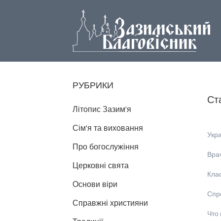
РУБРИКИ
Ст
Літопис Зазим'я
Сім'я та виховання
Укра
Про богослужіння
Вра
Церковні свята
Клас
Основи віри
Спр
Справжні християни
Что 