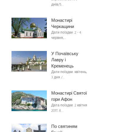
днів/5…
Монастирі
Черкащини
Дати поїздки: 2 - 4
червня,…
У Почаївську
Лавру і
Кременець
Дати поїздки: квітень,
3 дня /…
Монастирі Святої
гори Афон
Дата поїздки: 2 квітня
2017, 8…
По святиням