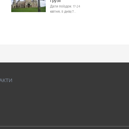
Грузії
Дати поїздок: 17-24
квітня, 8 днів/7…
АКТИ