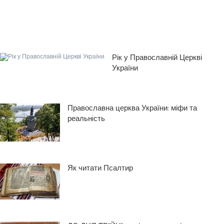
Рік у Православній Церкві
України
Православна церква України: міфи та
реальнiсть
Як читати Псалтир