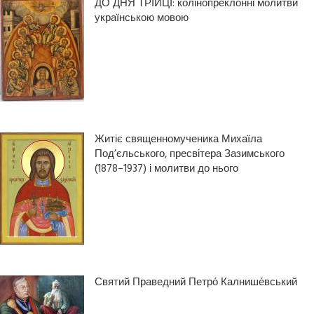
ДО ДНЯ ТРІЙЦІ: колінопреклонні молитви
українською мовою
Житіє священномученика Михаїла
Под’єльського, пресвітера Зазимського
(1878–1937) і молитви до нього
Святий Праведний Петро́ Калнише́вський