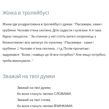
Жінка в тролейбусі
Жінка їде роздратована в тролейбусі і думає: "Пасажири, хами і
грубіяни. Чоловік п'яна скотина. Діти садисти і хулігани. А я така
бідна і нещасна..." За спиною у неї стоїть ангел-охоронець з
блокнотиком і все записує по пунктику: 1.Пасажири - хами і
грубіяни. 2. Чоловік-п'яна скотина... і т.д. Потім прочитав і
задумався: "Боже, і навіщо це їй все потрібно? Але якщо потрібно,
треба виконувати...."
Зважай на твої думки
Зважай на твої думки,
бо вони стануть твоїми СЛОВАМИ...
Зважай на твої слова,
бо вони стануть твоїми ВЧИНКАМИ...