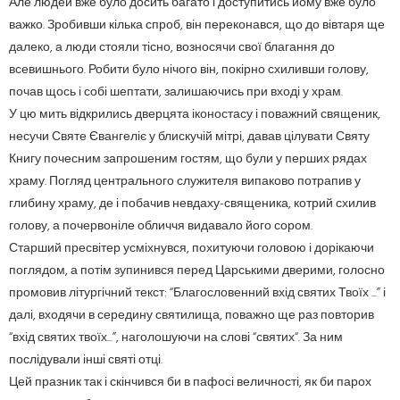
Але людей вже було досить багато і доступитись йому вже було
важко. Зробивши кілька спроб, він переконався, що до вівтаря ще
далеко, а люди стояли тісно, возносячи свої благання до
всевишнього. Робити було нічого він, покірно схиливши голову,
почав щось і собі шептати, залишаючись при вході у храм.
У цю мить відкрились дверцята іконостасу і поважний священик,
несучи Святе Євангеліє у блискучій мітрі, давав цілувати Святу
Книгу почесним запрошеним гостям, що були у перших рядах
храму. Погляд центрального служителя випаково потрапив у
глибину храму, де і побачив невдаху-священика, котрий схилив
голову, а почервоніле обличчя видавало його сором.
Старший пресвітер усміхнувся, похитуючи головою і дорікаючи
поглядом, а потім зупинився перед Царськими дверими, голосно
промовив літургічний текст: “Благословенний вхід святих Твоїх ...” і
далі, входячи в середину святилища, поважно ще раз повторив
“вхід святих твоїх...”, наголошуючи на слові “святих“. За ним
послідували інші святі отці.
Цей празник так і скінчився би в пафосі величності, як би парох