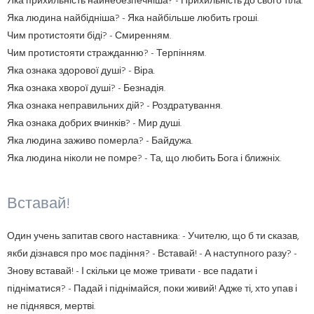
Яка прихильність найнебезпечніша? - Прихильність до свого тіла.
Яка людина найбідніша? - Яка найбільше любить гроші.
Чим протистояти біді? - Смиренням.
Чим протистояти стражданню? - Терпінням.
Яка ознака здорової душі? - Віра.
Яка ознака хворої душі? - Безнадія.
Яка ознака неправильних дій? - Роздратування.
Яка ознака добрих вчинків? - Мир душі.
Яка людина заживо померла? - Байдужа.
Яка людина ніколи не помре? - Та, що любить Бога і ближніх.
Вставай!
Один учень запитав свого наставника: - Учителю, що б ти сказав,
якби дізнався про моє падіння? - Вставай! - А наступного разу? -
Знову вставай! - І скільки це може тривати - все падати і
підніматися? - Падай і піднімайся, поки живий! Адже ті, хто упав і
не піднявся, мертві.