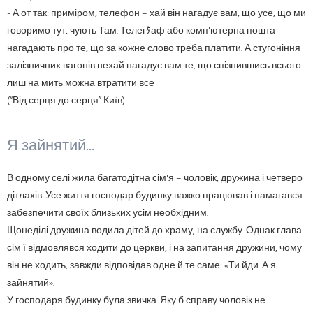
- А от так: приміром, телефон – хай він нагадує вам, що усе, що ми
говоримо тут, чують Там. Телегﾀаф або комп'ютерна пошта
нагадають про те, що за кожне слово треба платити. А стугоніння
залізничних вагонів нехай нагадує вам те, що спізнившись всього
лиш на мить можна втратити все
(“Від серця до серця” Київ).
Я зайнятий...
В одному селі жила багатодітна сім'я – чоловік, дружина і четверо
дітлахів. Усе життя господар будинку важко працював і намагався
забезпечити своїх близьких усім необхідним.
Щонеділі дружина водила дітей до храму, на службу. Однак глава
сім'ї відмовлявся ходити до церкви, і на запитання дружини, чому
він не ходить, завжди відповідав одне й те саме: «Ти йди. А я
зайнятий».
У господаря будинку була звичка. Яку б справу чоловік не