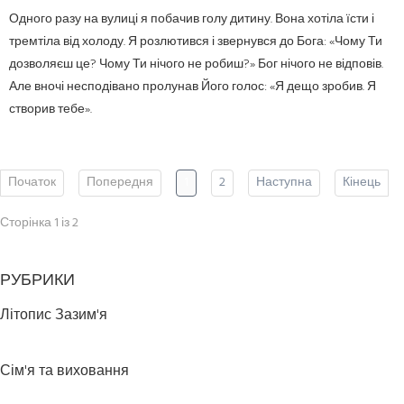
Одного разу на вулиці я побачив голу дитину. Вона хотіла їсти і
тремтіла від холоду. Я розлютився і звернувся до Бога: «Чому Ти
дозволяєш це? Чому Ти нічого не робиш?» Бог нічого не відповів.
Але вночі несподівано пролунав Його голос: «Я дещо зробив. Я
створив тебе».
Початок
Попередня
1
2
Наступна
Кінець
Сторінка 1 із 2
РУБРИКИ
Літопис Зазим'я
Сім'я та виховання