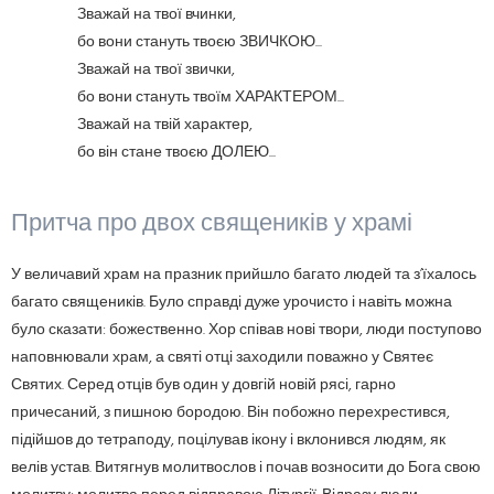
Зважай на твої вчинки,
бо вони стануть твоєю ЗВИЧКОЮ...
Зважай на твої звички,
бо вони стануть твоїм ХАРАКТЕРОМ...
Зважай на твій характер,
бо він стане твоєю ДОЛЕЮ...
Притча про двох священиків у храмі
У величавий храм на празник прийшло багато людей та з’їхалось
багато священиків. Було справді дуже урочисто і навіть можна
було сказати: божественно. Хор співав нові твори, люди поступово
наповнювали храм, а святі отці заходили поважно у Святеє
Святих. Серед отців був один у довгій новій рясі, гарно
причесаний, з пишною бородою. Він побожно перехрестився,
підійшов до тетраподу, поцілував ікону і вклонився людям, як
велів устав. Витягнув молитвослов і почав возносити до Бога свою