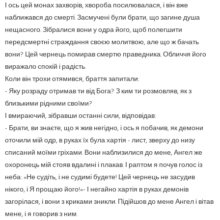
І ось цей монах захворів, хвороба посилювалася, і він вже
наближався до смерті. Засмучені були брати, що загине душа
нещасного. Зібралися вони у одра його, щоб полегшити
передсмертні страждання своєю молитвою, але що ж бачать
вони? Цей чернець помирав смертю праведника. Обличчя його
виражало спокій і радість.
Коли він трохи отямився, браття запитали:
- Яку розраду отримав ти від Бога? З ким ти розмовляв, як з
близькими рідними своїми?
І вмираючий, зібравши останні сили, відповідав:
- Брати, ви знаєте, що я жив негідно, і ось я побачив, як демони
оточили мій одр, в руках їх була хартія - лист, зверху до низу
списаний моїми гріхами. Вони наблизилися до мене, Ангел же
охоронець мій стояв вдалині і плакав. І раптом я почув голос із
неба: «Не судіть, і не судимі будете! Цей чернець не засудив
нікого, і Я прощаю його!»- І негайно хартія в руках демонів
загорілася, і вони з криками зникли. Підійшов до мене Ангел і вітав
мене, і я говорив з ним.