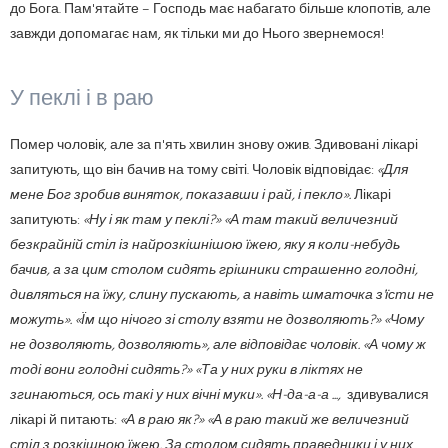
до Бога. Пам'ятайте – Господь має набагато більше клопотів, але
завжди допомагає нам, як тільки ми до Нього звернемося!
У пеклі і в раю
Помер чоловік, але за п'ять хвилин знову ожив. Здивовані лікарі
запитують, що він бачив на тому світі. Чоловік відповідає:
«Для
мене Бог зробив виняток, показавши і рай, і пекло».
Лікарі
запитують:
«Ну і як там у пеклі?» «А там такий величезний
безкрайній стіл із найрозкішнішою їжею, яку я коли-небудь
бачив, а за цим столом сидять грішники страшенно голодні,
дивляться на їжу, слину пускають, а навіть шматочка з'їсти не
можуть». «Їм що нічого зі столу взяти не дозволяють?» «Чому
не дозволяють, дозволяють», але відповідає чоловік. «А чому ж
тоді вони голодні сидять?» «Та у них руки в ліктях не
згинаються, ось такі у них вічні муки». «Н-да-а-а ...,
здивувалися
лікарі й питають:
«А в раю як?» «А в раю такий же величезний
стіл з розкішною їжею. За столом сидять праведники і у них