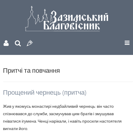
Притчі та повчання
Прощений чернець (притча)
Жив у якомусь монастирі недбайливий чернець: він часто
спізнювався до служби, засмучував цим братів і змушував
гніватися ігумена. Ченці нарікали, і навіть просили настоятеля
вигнати його.