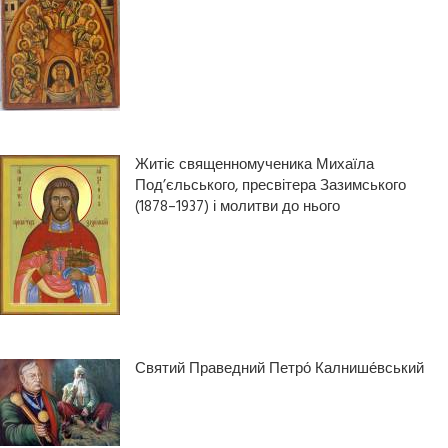
Житіє священномученика Михаїла
Под’єльського, пресвітера Зазимського
(1878–1937) і молитви до нього
Святий Праведний Петро́ Калнише́вський