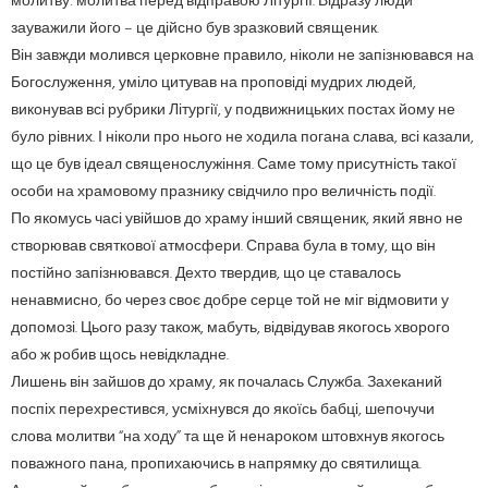
молитву: молитва перед відправою Літургії. Відразу люди
зауважили його – це дійсно був зразковий священик.
Він завжди молився церковне правило, ніколи не запізнювався на
Богослуження, уміло цитував на проповіді мудрих людей,
виконував всі рубрики Літургії, у подвижницьких постах йому не
було рівних. І ніколи про нього не ходила погана слава, всі казали,
що це був ідеал священослужіння. Саме тому присутність такої
особи на храмовому празнику свідчило про величність події.
По якомусь часі увійшов до храму інший священик, який явно не
створював святкової атмосфери. Справа була в тому, що він
постійно запізнювався. Дехто твердив, що це ставалось
ненавмисно, бо через своє добре серце той не міг відмовити у
допомозі. Цього разу також, мабуть, відвідував якогось хворого
або ж робив щось невідкладне.
Лишень він зайшов до храму, як почалась Служба. Захеканий
поспіх перехрестився, усміхнувся до якоїсь бабці, шепочучи
слова молитви “на ходу” та ще й ненароком штовхнув якогось
поважного пана, пропихаючись в напрямку до святилища.