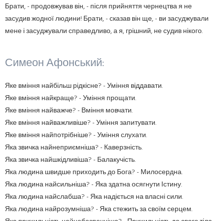
Брати, - продовжував він, - після прийняття чернецтва я не
засудив жодної людини! Брати, - сказав він ще, - ви засуджували
мене і засуджували справедливо, а я, грішний, не судив нікого.
Симеон Афонський:
Яке вміння найбільш рідкісне? - Уміння віддавати.
Яке вміння найкраще? - Уміння прощати.
Яке вміння найважче? - Вміння мовчати.
Яке вміння найважливіше? - Уміння запитувати.
Яке вміння найпотрібніше? - Уміння слухати.
Яка звичка найнеприємніша? - Каверзність.
Яка звичка найшкідливіша? - Балакучість.
Яка людина швидше приходить до Бога? - Милосердна.
Яка людина найсильніша? - Яка здатна осягнути Істину.
Яка людина найслабша? - Яка надіється на власні сили.
Яка людина найрозумніша? - Яка стежить за своїм серцем.