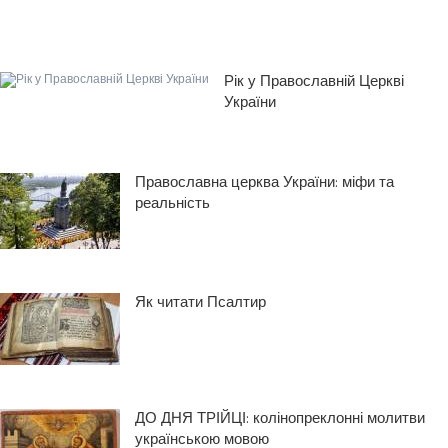
Рік у Православній Церкві
України
Православна церква України: міфи та
реальнiсть
Як читати Псалтир
ДО ДНЯ ТРІЙЦІ: колінопреклонні молитви
українською мовою