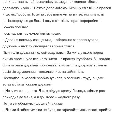
починав, навіть найнезначнішу, завжди примовляв: «Боже,
допоможи!» Або «З Божою допомогою!». Без цих слів він не брався
ні до якої роботи. Тому за своє довге життя він велику кількість
разів звернувся до Бога, і таку ж кількість справ переробив з
Божою поміччю.
І ось настав час чоловікові вмирати.
– Давай я покличу священика, – обережно запропонувала
дружина, – щоб ти сповідався і причастився.
Після слів дружини, чоловік задумався. За мить у нього перед
очима проминуло все його життя – в працях і турботах. Він згадав,
скільки разів дружина пропонувала йому піти до храму, і скільки
разів він відмовлявся, посилаючись на зайнятість.
Несподівано чоловік зробив зусилля, з великими труднощами
встав із ліжка і сказав дружині:
– Не клич священика. Я сам піду до храму. Господь стільки раз
приходив до мене, а я до Нього – жодного разу!
Потім він обернувся до дітей і сказав:
– Якими б зайнятими ви не були, не втрачайте можливості прийти