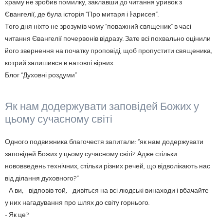
храму не зробив помилку, заклавши до читання уривок з
Євангелії, де була історія “Про митаря і ﾄарисея”.
Того дня ніхто не зрозумів чому “поважний священик” в часі
читання Євангелії почервонів відразу. Зате всі похвально оцінили
його звернення на початку проповіді, щоб пропустити священика,
котрий залишився в натовпі вірних.
Блог “Духовні роздуми”
Як нам додержувати заповідей Божих у
цьому сучасному світі
Одного подвижника благочестя запитали: “як нам додержувати
заповідей Божих у цьому сучасному світі? Адже стільки
нововведень технічних, стільки різних речей, що відволікають нас
від ділання духовного?”
- А ви, - відповів той, - дивіться на всі людські винаходи і вбачайте
у них нагадування про шлях до світу горнього.
- Як це?