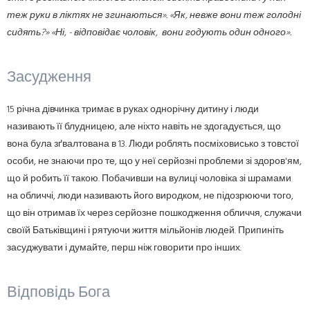
теж руки в ліктях не згинаються». «Як, невже вони теж голодні
сидять?» «Ні, - відповідає чоловік, вони годують один одного».
Засудження
15 річна дівчинка тримає в руках однорічну дитину і люди
називають її блудницею, але ніхто навіть не здогадується, що
вона була зґвалтована в 13. Люди роблять посміховисько з товстої
особи, не знаючи про те, що у неї серйозні проблеми зі здоров'ям,
що й робить її такою. Побачивши на вулиці чоловіка зі шрамами
на обличчі, люди називають його виродком, не підозрюючи того,
що він отримав їх через серйозне пошкодження обличчя, служачи
своїй Батьківщині і рятуючи життя мільйонів людей. Припиніть
засуджувати і думайте, перш ніж говорити про інших.
Відповідь Бога