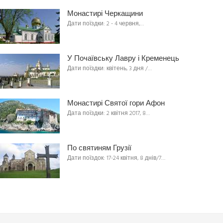
Монастирі Черкащини
Дати поїздки: 2 - 4 червня,…
У Почаївську Лавру і Кременець
Дати поїздки: квітень, 3 дня /…
Монастирі Святої гори Афон
Дата поїздки: 2 квітня 2017, 8…
По святиням Грузії
Дати поїздок: 17-24 квітня, 8 днів/7…