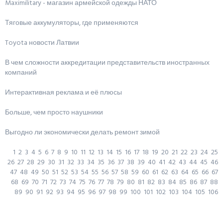
Maximilitary - магазин армейской одежды НАТО
Тяговые аккумуляторы, где применяются
Toyota новости Латвии
В чем сложности аккредитации представительств иностранных
компаний
Интерактивная реклама и её плюсы
Больше, чем просто наушники
Выгодно ли экономически делать ремонт зимой
1
2
3
4
5
6
7
8
9
10
11
12
13
14
15
16
17
18
19
20
21
22
23
24
25
26
27
28
29
30
31
32
33
34
35
36
37
38
39
40
41
42
43
44
45
46
47
48
49
50
51
52
53
54
55
56
57
58
59
60
61
62
63
64
65
66
67
68
69
70
71
72
73
74
75
76
77
78
79
80
81
82
83
84
85
86
87
88
89
90
91
92
93
94
95
96
97
98
99
100
101
102
103
104
105
106