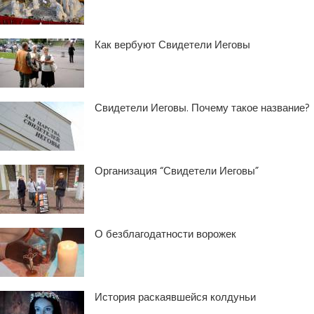
Как вербуют Свидетели Иеговы
Свидетели Иеговы. Почему такое название?
Организация “Свидетели Иеговы”
О безблагодатности ворожек
История раскаявшейся колдуньи