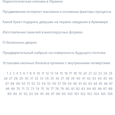
Наркологическая клиника в Украине
Продвижение интернет-магазина и основные факторы процесса
Какой букет подарить девушке на первое свидание в Армавире
Изготовление панелей в многоярусных формах
О балконных дверях
Предварительный набрызг на поверхность будущего потолка
Установка оконных блоков в проемах с внутренними четвертями
1
2
3
4
5
6
7
8
9
10
11
12
13
14
15
16
17
18
19
20
21
22
23
24
25
26
27
28
29
30
31
32
33
34
35
36
37
38
39
40
41
42
43
44
45
46
47
48
49
50
51
52
53
54
55
56
57
58
59
60
61
62
63
64
65
66
67
68
69
70
71
72
73
74
75
76
77
78
79
80
81
82
83
84
85
86
87
88
89
90
91
92
93
94
95
96
97
98
99
100
101
102
103
104
105
106