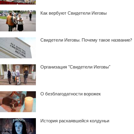
Как вербуют Свидетели Иеговы
Свидетели Иеговы. Почему такое название?
Организация “Свидетели Иеговы”
О безблагодатности ворожек
История раскаявшейся колдуньи