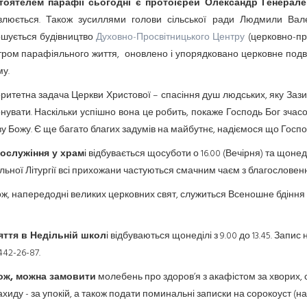
тоятелем парафії сьогодні є протоієрей Олександр Генерале
влюється. Також зусиллями голови сільської ради Людмили Вале
ршується будівництво
Духовно-Просвітницького Центру
(церковно-при
ром парафіяльного життя, оновлено і упорядковано церковне подвір
у.
ритетна задача Церкви Христової – спасіння душ людських, яку Заз
нувати. Наскільки успішно вона це робить, покаже Господь Бог зчас
у Божу. Є ще багато благих задумів на майбутнє, надіємося що Госп
ослужіння у храм
і відбувається щосуботи о 16.00 (Вечірня) та щонеді
льної Літургії всі прихожани частуються смачним чаєм з благословенн
ж, напередодні великих церковних свят, служиться Всеношне бдіння о 
яття в Недільній школ
і відбуваються щонеділі з 9.00 до 13.45. Зап
442-26-87.
ож, можна замовити
молебень про здоров’я з акафістом за хворих, с
хиду - за упокій, а також подати поминальні записки на сорокоуст (на п