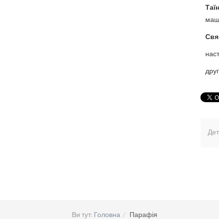
Таї
маши
Свя
наст
друг
Дет
Ви тут:
Головна
Парафія