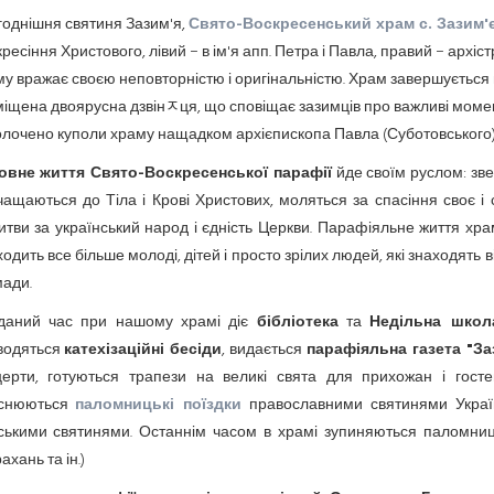
однішня святиня Зазим'я,
Свято-Воскресенський храм с. Зазим'
ресіння Христового, лівий − в ім'я апп. Петра і Павла, правий − архі
у вражає своєю неповторністю і оригінальністю. Храм завершується
іщена двоярусна дзвінﾸця, що сповіщає зазимців про важливі моменти
олочено куполи храму нащадком архієпископа Павла (Суботовського
овне життя Свято-Воскресенської парафії
йде своїм руслом: зве
ащаються до Тіла і Крові Христових, моляться за спасіння своє і 
тви за український народ і єдність Церкви. Парафіяльне життя хра
одить все більше молоді, дітей і просто зрілих людей, які знаходять 
ади.
даний час при нашому храмі діє
бібліотека
та
Недільна школ
водяться
катехізаційні бесіди
, видається
парафіяльна газета "З
церти, готуються трапези на великі свята для прихожан і гост
йснюються
паломницькі поїздки
православними святинями України
ськими святинями. Останнім часом в храмі зупиняються паломницьк
ахань та ін.)