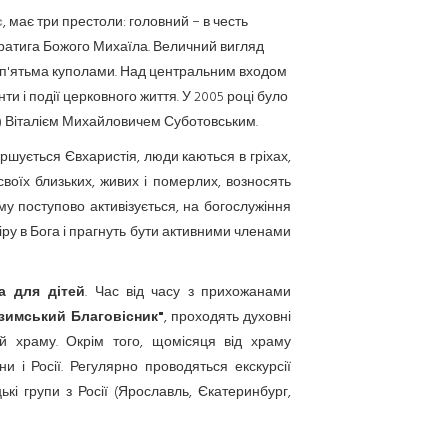
є
, має три престоли: головний − в честь
стратига Божого Михаїла. Величний вигляд
 п'ятьма куполами. Над центральним входом
 і події церковного життя. У 2005 році було
) Віталієм Михайловичем Суботовським.
ршується Євхаристія, люди каються в гріхах,
своїх близьких, живих і померлих, возносять
му поступово активізується, на богослужіння
віру в Бога і прагнуть бути активними членами
а для дітей
. Час від часу з прихожанами
азимський Благовісник"
, проходять духовні
ей храму. Окрім того, щомісяця від храму
 і Росії. Регулярно проводяться екскурсії
і групи з Росії (Ярославль, Єкатеринбург,