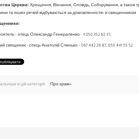
нства Церкви:
Хрещення, Вінчання, Сповідь, Соборування, а також тр
ни та інших речей відбуваються за домовленністю зі священником
щенники:
оятель - отець Олександр Генераленко - т.050 352 82 37,
ий священик - отець Анатолій Слинько - 067 442 26 87, 050 441 55 52.
альніше в цій категорії:
Про храм»