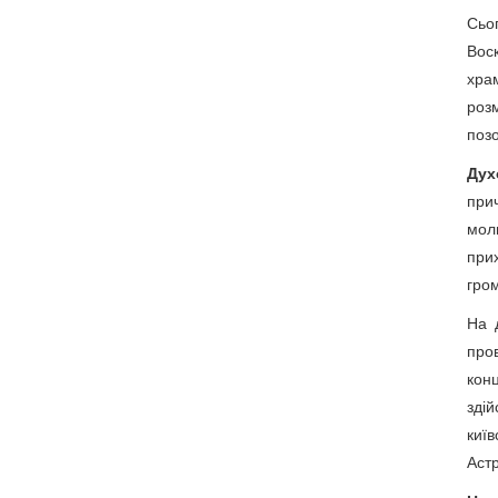
Сьог
Воск
храм
розм
поз
Дух
прич
моли
прих
гром
На 
про
кон
зді
київ
Астр