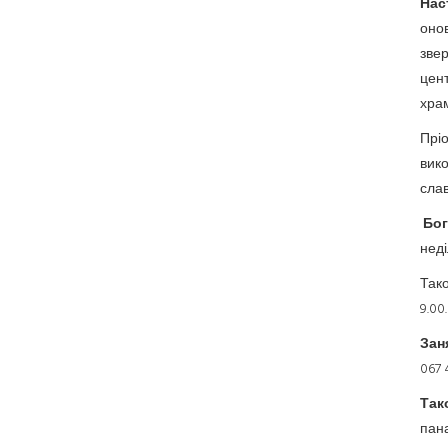
Нас
оно
зве
цент
храм
Пріо
вико
слав
Бог
неді
Тако
9.00.
Зан
067 
Так
пана