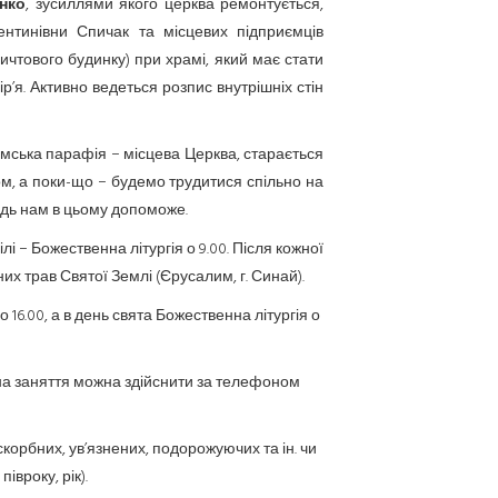
нко
, зусиллями якого церква ремонтується,
нтинівни Спичак та місцевих підприємців
чтового будинку) при храмі, який має стати
’я. Активно ведеться розпис внутрішніх стін
имська парафія − місцева Церква, старається
ом, а поки-що − будемо трудитися спільно на
одь нам в цьому допоможе.
лі − Божественна літургія о 9.00. Після кожної
их трав Святої Землі (Єрусалим, г. Синай).
16.00, а в день свята Божественна літургія о
ис на заняття можна здійснити за телефоном
корбних, ув’язнених, подорожуючих та ін. чи
івроку, рік).