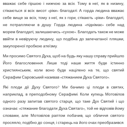
вважає себе гіршою і нижчою за всіх. Тому в неї, як в низину,
стікаються зі всіх висот «ріки» благодаті. А горда людина вважає
себе вище за всіх, тому з неї, як з гори, стікають «ріки» благодаті,
не потрапляючи в душу. Горда людина «піднімає» себе над
морем благодаті, залишаючись «сухою». Благодать також не може
ввійти в невіруючу людину, що подібна до запечатаної пляшки,
закупореної пробкою атеїзму.
Ми просимо Святого Духа, щоб на будь-яку нашу справу прийшло
Його благословення. Лише тоді наше життя буде істинно
християнським, коли воно буде націлено на те, що святий
Серафим Саровський називав «стяжанием Духа Святого».
Які плоди дії Духу Святого? Ми бачимо ці плоди в святих,
наприклад, в преподобному Серафимі. Коли купець Мотовілов
одного разу запитав святого старця, що таке Дух Святий і що
означає «стяжание благодати Духа Святаго», той не відповів йому
словами, але Мотовілов раптом побачив, що обличчя святого
просяяло, подібно до сонця, і старець на його очах преобразився.