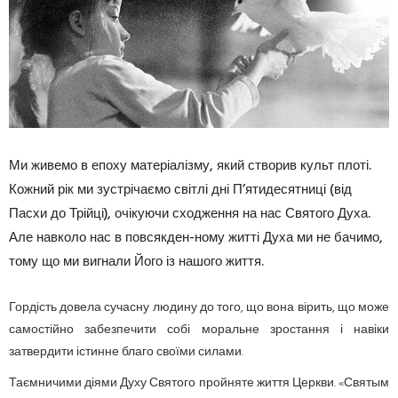
Ми живемо в епоху матеріалізму, який створив культ плоті.
Кожний рік ми зустрічаємо світлі дні П’ятидесятниці (від
Пасхи до Трійці), очікуючи сходження на нас Святого Духа.
Але навколо нас в повсякден-ному житті Духа ми не бачимо,
тому що ми вигнали Його із нашого життя.
Гордість довела сучасну людину до того, що вона вірить, що може
самостійно забезпечити собі моральне зростання і навіки
затвердити істинне благо своїми силами.
Таємничими діями Духу Святого пройняте життя Церкви. «Святым