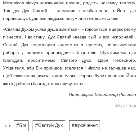
Мотовілов відчув надзвичайні пахощі, радість, неземну теплоту.
Так діє Дух Святий – таємничо і незбагненно, і Його дія
перевершує будь-яке людське розуміння і людське слово.
«Святим Духом усяка душа живиться», – говориться в церковному
піснеспіві. І воістину, Дух Святий «везде сый и вся исполняяй».
Святий Дух перетворив апостолів з простих, неписьменних
рибарів у великих проповідників Євангелія. Шукатимемо цієї
благодаті, проситимемо Святого Духа, Царя Небесного,
Утішителя, аби Він прийшов, вселився і ніколи не залишав нас,
щоб кожна наша думка, кожне слово і справа були пронизані Його
життєдайною і благодатною присутністю.
Протоієрей Володимир Лисевич
pravv.km.ua
Бог
Святий Дух
віровчення
теги