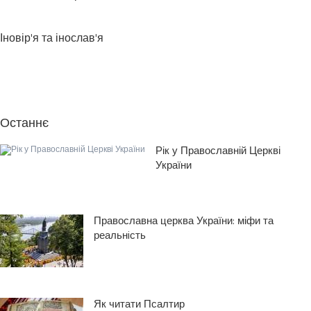
Іновір'я та інослав'я
Останнє
Рік у Православній Церкві
України
Православна церква України: міфи та
реальнiсть
Як читати Псалтир