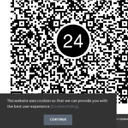
This website uses cookies so that we can provide you with
the best user experience
(Cookies Policy)
.
Copyright © 2017-2022 Парафія на честь Воскресіння Христового села Зазим'є. Всі права
CONTINUE
захищені.