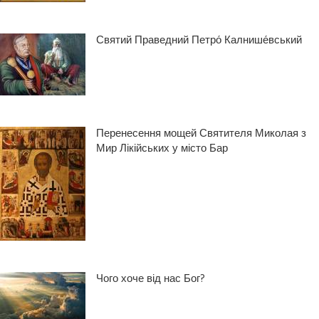
Святий Праведний Петро́ Калнише́вський
Перенесення мощей Святителя Миколая з
Мир Лікійських у місто Бар
Чого хоче від нас Бог?