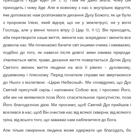
приходить і куди йде» (Ін. 3, 8). Нам не дано знати, чому Він
приходить і чому йде. Але в кожному з нас є внутрішнє відчуття,
яке допомагає нам розпізнавати дихання Духу Божого, як це було
з пророком Ілією, який відчув, що не у землетрусі, не у вогні
Господь, але у віянні тихого вітру (3 Цар. 19, 11-12). Він приходить,
аби перетворити наше життя, змінити нас зсередини і змінити все
довкола нас. Ми починаємо бачити світ іншими очима і оживаємо,
подібно до того, як навесні після довгої зими оживає природа:
з’являються квіти, трави, дихання життя повертається. Дотик Духу
Святого змінює життя людини на всіх її рівнях – духовному,
душевному і тілесному. Перед початком справи ми звертаємося
до Нього з молитвою: «Царю Небесный». Ми сповідуємо, що Дух
Святий присутній скрізь і наповнює Собою все, і просимо Його,
аби ми не виявилися поза Його спасительною присутністю, поза
Його благодатною дією. Ми просимо, щоб Святий Дух прийшов і
вселився в нас, щоб Він очистив нас від всякої скверни, від всякого
гріха, від всього того, що заважає нам наблизитися до Бога.
Але тільки смиренна людина може одержати цю благодать, бо