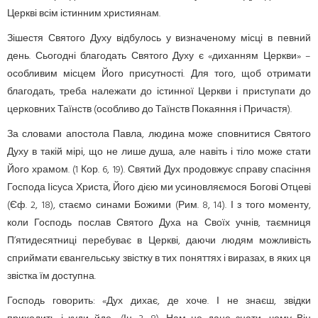
Церкві всім істинним християнам.
Зішестя Святого Духу відбулось у визначеному місці в певний
день. Сьогодні благодать Святого Духу є «диханням Церкви» –
особливим місцем Його присутності. Для того, щоб отримати
благодать, треба належати до істинної Церкви і приступати до
церковних Таїнств (особливо до Таїнств Покаяння і Причастя).
За словами апостола Павла, людина може сповнитися Святого
Духу в такій мірі, що не лише душа, але навіть і тіло може стати
Його храмом. (1 Кор. 6, 19). Святий Дух продовжує справу спасіння
Господа Іісуса Христа, Його дією ми усиновляємося Богові Отцеві
(Єф. 2, 18), стаємо синами Божими (Рим. 8, 14). І з того моменту,
коли Господь послав Святого Духа на Своїх учнів, таємниця
П’ятидесятниці перебуває в Церкві, даючи людям можливість
сприймати євангельську звістку в тих поняттях і виразах, в яких ця
звістка їм доступна.
Господь говорить: «Дух дихає, де хоче. І не знаєш, звідки