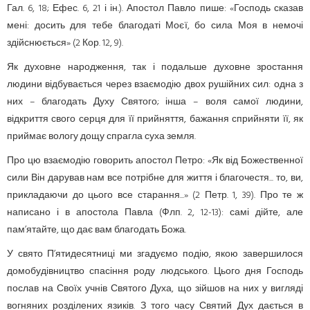
Гал. 6, 18; Ефес. 6, 21 і ін.). Апостол Павло пише: «Господь сказав
мені: досить для тебе благодаті Моєї, бо сила Моя в немочі
здійснюється» (2 Кор. 12, 9).
Як духовне народження, так і подальше духовне зростання
людини відбувається через взаємодію двох рушійних сил: одна з
них – благодать Духу Святого; інша – воля самої людини,
відкриття свого серця для її прийняття, бажання сприйняти її, як
приймає вологу дощу спрагла суха земля.
Про цю взаємодію говорить апостол Петро: «Як від Божественної
сили Він дарував нам все потрібне для життя і благочестя... то, ви,
прикладаючи до цього все старання...» (2 Петр. 1, 39). Про те ж
написано і в апостола Павла (Флп. 2, 12-13): самі дійте, але
пам’ятайте, що дає вам благодать Божа.
У свято П’ятидесятниці ми згадуємо подію, якою завершилося
домобудівництво спасіння роду людського. Цього дня Господь
послав на Своїх учнів Святого Духа, що зійшов на них у вигляді
вогняних розділених язиків. З того часу Святий Дух дається в