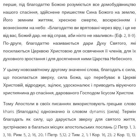
перше, під благодаттю Божою розуміється все домобудівництво
нашого спасіння, здійснене пришестям Сина Божого на землю,
Його земним життям, хресною смертю, воскресінням і
вознесінням на небо: «Благодаттю ви врятовані через віру, і це не
від вас, Божий дар; не від справ, аби ніхто не хвалився» (Еф. 2, 8-9).
По-друге, благодаттю називаються дари Духу Святого, які
посилаються Церквою Христовою для освячення її членів, для їх
духовного зростання і для досягнення ними Царства Небесного.
У цьому новозавітному другому значенні слова, благодать є сила,
що посилається зверху, сила Божа, що перебуває в Церкві
Христовій, відроджує, зцілює, удосконалює і приводить віруючого
християнина до спасіння, дарованого Господом Іісусом Христом.
Тому Апостоли в своїх писаннях використовують грецьке слово
kharis (благодать) однозначно із словом dynamis (сила). Термін
благодать як силу, що дарується зверху для святого життя,
зустрічаємо в багатьох місцях апостольських послань (2 Петр. 1, 3;
3, 18; Рим. 5, 2; 16, 20; 1 Петр. 5,12; 2 Тим. 2, 1; 1 Кор. 16, 23; 2 Кор. 13, 13;