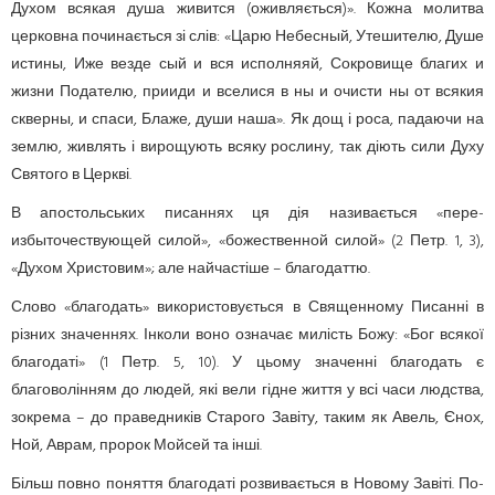
Духом всякая душа живится (оживляється)». Кожна молитва
церковна починається зі слів: «Царю Небесный, Утешителю, Душе
истины, Иже везде сый и вся исполняяй, Сокровище благих и
жизни Подателю, прииди и вселися в ны и очисти ны от всякия
скверны, и спаси, Блаже, души наша». Як дощ і роса, падаючи на
землю, живлять і вирощують всяку рослину, так діють сили Духу
Святого в Церкві.
В апостольських писаннях ця дія називається «пере-
избыточествующей силой», «божественной силой» (2 Петр. 1, 3),
«Духом Христовим»; але найчастіше – благодаттю.
Слово «благодать» використовується в Священному Писанні в
різних значеннях. Інколи воно означає милість Божу: «Бог всякої
благодаті» (1 Петр. 5, 10). У цьому значенні благодать є
благоволінням до людей, які вели гідне життя у всі часи людства,
зокрема – до праведників Старого Завіту, таким як Авель, Єнох,
Ной, Аврам, пророк Мойсей та інші.
Більш повно поняття благодаті розвивається в Новому Завіті. По-