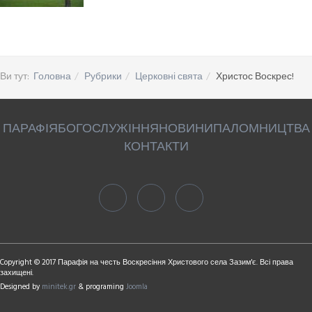
Ви тут:
Головна
Рубрики
Церковні свята
Христос Воскрес!
ПАРАФІЯ
БОГОСЛУЖІННЯ
НОВИНИ
ПАЛОМНИЦТВА
КОНТАКТИ
Copyright © 2017 Парафія на честь Воскресіння Христового села Зазим'є. Всі права
захищені.
Designed by
minitek.gr
& programing
Joomla