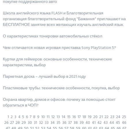
покупке поддержанного авто
Школа английского языка FLASH и Благотворительная
организация благотворительный фонд "Бажання" приглашают на
БЕСПЛАТНОЕ занятие всех желающих изучать английский язык.
О характеристиках тонировки автомобильных стёкол
Чем отличается новая игровая приставка Sony PlayStation 5?
Куртки для геймеров: основные особенности, технические
характеристики, выбор
Паркетная доска – лучший выбор в 2021 году
Пластиковые трубы: технические особенности, покупка, выбор
Охрана квартир, домов и офисов: почему за помощью стоит
обратиться в ЧОП?
1
2
3
4
5
6
7
8
9
10
11
12
13
14
15
16
17
18
19
20
21
22
23
24
25
26
27
28
29
30
31
32
33
34
35
36
37
38
39
40
41
42
43
44
45
46
47
48
49
50
51
52
53
54
55
56
57
58
59
60
61
62
63
64
65
66
67