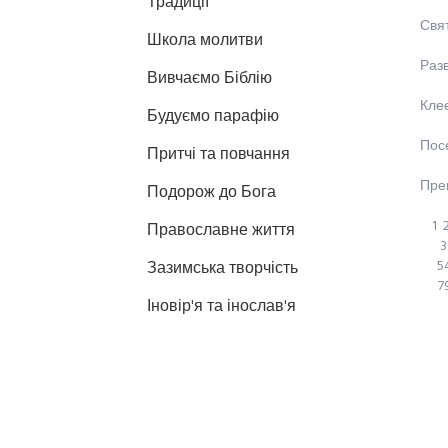
Традиції
Свя
Школа молитви
Раз
Вивчаємо Біблію
Кле
Будуємо парафію
Пос
Притчі та повчання
Пре
Подорож до Бога
1
Православне життя
3
5
Зазимська творчість
7
Іновір'я та інослав'я