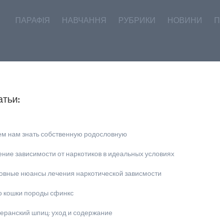
ПАРАФІЯ
НАВЧАННЯ
РУБРИКИ
НОВИНИ
П
атьи:
ем нам знать собственную родословную
ние зависимости от наркотиков в идеальных условиях
овные нюансы лечения наркотической зависмости
о кошки породы сфинкс
еранский шпиц: уход и содержание