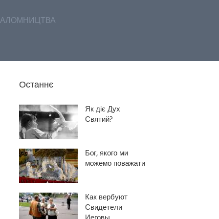
АЛОМНИЦТВА
Останнє
Як діє Дух
Святий?
Бог, якого ми
можемо поважати
Как вербуют
Свидетели
Иеговы