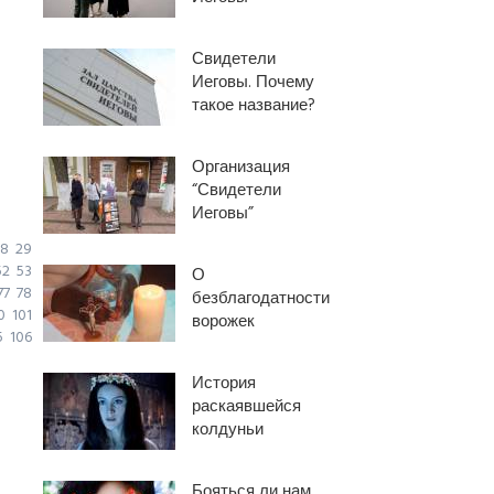
Свидетели
Иеговы. Почему
такое название?
Организация
“Свидетели
Иеговы”
8
29
52
53
О
77
78
безблагодатности
0
101
ворожек
5
106
История
раскаявшейся
колдуньи
Бояться ли нам