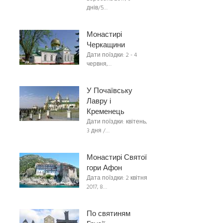
днів/5…
Монастирі
Черкащини
Дати поїздки: 2 - 4
червня,…
У Почаївську
Лавру і
Кременець
Дати поїздки: квітень,
3 дня /…
Монастирі Святої
гори Афон
Дата поїздки: 2 квітня
2017, 8…
По святиням