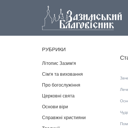
РУБРИКИ
Ст
Літопис Зазим'я
Сім'я та виховання
Зач
Про богослужіння
Лече
Церковні свята
Осн
Основи віри
Чуд
Справжні християни
Пом