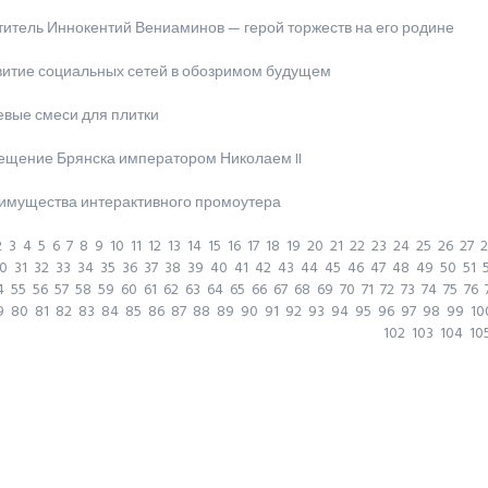
титель Иннокентий Вениаминов — герой торжеств на его родине
витие социальных сетей в обозримом будущем
евые смеси для плитки
ещение Брянска императором Николаем II
имущества интерактивного промоутера
2
3
4
5
6
7
8
9
10
11
12
13
14
15
16
17
18
19
20
21
22
23
24
25
26
27
2
0
31
32
33
34
35
36
37
38
39
40
41
42
43
44
45
46
47
48
49
50
51
4
55
56
57
58
59
60
61
62
63
64
65
66
67
68
69
70
71
72
73
74
75
76
9
80
81
82
83
84
85
86
87
88
89
90
91
92
93
94
95
96
97
98
99
10
102
103
104
10