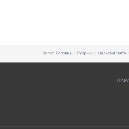
Ви тут:
Головна
Рубрики
Церковні свята
ПАР