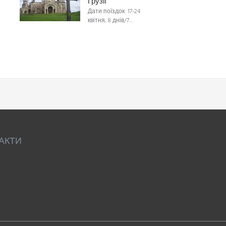
Грузії
Дати поїздок: 17-24
квітня, 8 днів/7…
АКТИ