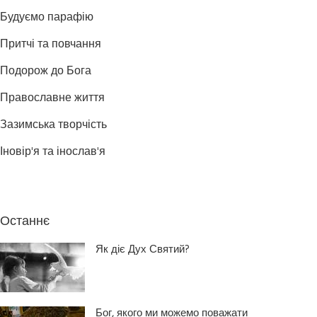
Будуємо парафію
Притчі та повчання
Подорож до Бога
Православне життя
Зазимська творчість
Іновір'я та інослав'я
Останнє
Як діє Дух Святий?
Бог, якого ми можемо поважати