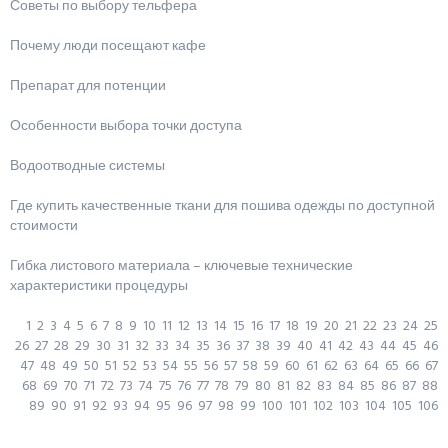
Советы по выбору тельфера
Почему люди посещают кафе
Препарат для потенции
Особенности выбора точки доступа
Водоотводные системы
Где купить качественные ткани для пошива одежды по доступной
стоимости
Гибка листового материала – ключевые технические
характеристики процедуры
1
2
3
4
5
6
7
8
9
10
11
12
13
14
15
16
17
18
19
20
21
22
23
24
25
26
27
28
29
30
31
32
33
34
35
36
37
38
39
40
41
42
43
44
45
46
47
48
49
50
51
52
53
54
55
56
57
58
59
60
61
62
63
64
65
66
67
68
69
70
71
72
73
74
75
76
77
78
79
80
81
82
83
84
85
86
87
88
89
90
91
92
93
94
95
96
97
98
99
100
101
102
103
104
105
106