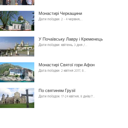
Монастирі Черкащини
Дати поїздки: 2 - 4 червня,…
У Почаївську Лавру і Кременець
Дати поїздки: квітень, 3 дня /…
Монастирі Святої гори Афон
Дата поїздки: 2 квітня 2017, 8…
По святиням Грузії
Дати поїздок: 17-24 квітня, 8 днів/7…