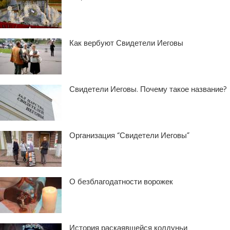
Как вербуют Свидетели Иеговы
Свидетели Иеговы. Почему такое название?
Организация “Свидетели Иеговы”
О безблагодатности ворожек
История раскаявшейся колдуньи