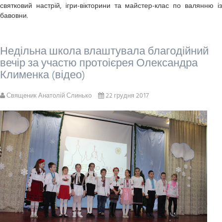
святковий настрій, ігри-вікторини та майстер-клас по валянню із
бавовни.
Недільна школа влаштувала благодійний
вечір за участю протоієрея Олександра
Клименка (відео)
Священик Анатолій Слинько
22 грудня 2017