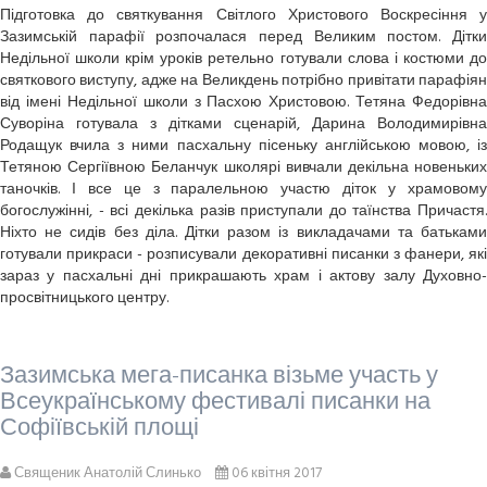
Підготовка до святкування Світлого Христового Воскресіння у
Зазимській парафії розпочалася перед Великим постом. Дітки
Недільної школи крім уроків ретельно готували слова і костюми до
святкового виступу, адже на Великдень потрібно привітати парафіян
від імені Недільної школи з Пасхою Христовою. Тетяна Федорівна
Суворіна готувала з дітками сценарій, Дарина Володимирівна
Родащук вчила з ними пасхальну пісеньку англійською мовою, із
Тетяною Сергіївною Беланчук школярі вивчали декільна новеньких
таночків. І все це з паралельною участю діток у храмовому
богослужінні, - всі декілька разів приступали до таїнства Причастя.
Ніхто не сидів без діла. Дітки разом із викладачами та батьками
готували прикраси - розписували декоративні писанки з фанери, які
зараз у пасхальні дні прикрашають храм і актову залу Духовно-
просвітницького центру.
Зазимська мега-писанка візьме участь у
Всеукраїнському фестивалі писанки на
Софіївській площі
Священик Анатолій Слинько
06 квітня 2017