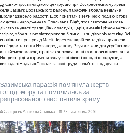
Духовно-просвітницького центру, що при Воскресенському храмі
села Зазим'є Броварського району, парафіян зібрала недільна
школа "Джерело радості", щоб привітати з величною подією історії
людства - народженням Спасителя. Відбулося святкове казкове
дійство за участі традиційних пастухів, царів, ангелів і різноманітних
"звірів", образи яких відтворювали більше 30-ти діток різного віку. Всі
сповіщали про прихід Месії. Через сценарій свята дітки принесли
свої дари-таланти Новонародженому. Звучали колядки українською і
англійською мовою, вірші, захоплюючі танці та авторські виконання.
Наприкінці діти отримали заслужені цікаві і солодкі подарунки, а
викладачі Недільної школи за свої труди - пам'ятні подарунки.
Зазимська парафія пом'янула жертв
голодомору та помолилась за
репресованого настоятеля храму
Священик Анатолій Слинько
28 листопада 2016