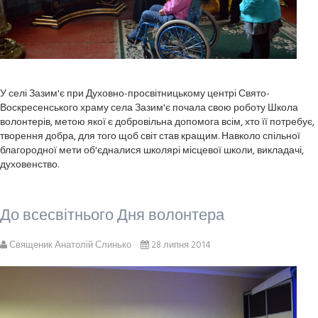
У селі Зазим'є при Духовно-просвітницькому центрі Свято-
Воскресенського храму села Зазим'є почала свою роботу Школа
волонтерів, метою якої є добровільна допомога всім, хто її потребує,
творення добра, для того щоб світ став кращим. Навколо спільної
благородної мети об'єдналися школярі місцевої школи, викладачі,
духовенство.
До всесвітнього Дня волонтера
Священик Анатолій Слинько
28 липня 2014