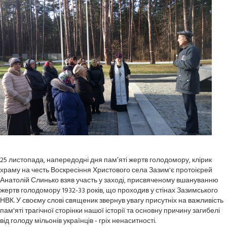
25 листопада, напередодні дня пам’яті жертв голодомору, клірик
храму на честь Воскресіння Христового села Зазим'є протоієрей
Анатолій Слинько взяв участь у заході, присвяченому вшануванню
жертв голодомору 1932-33 років, що проходив у стінах Зазимського
НВК. У своєму слові священик звернув увагу присутніх на важливість
пам'яті трагічної сторінки нашої історії та основну причину загибелі
від голоду мільонів українців - гріх ненаситності.