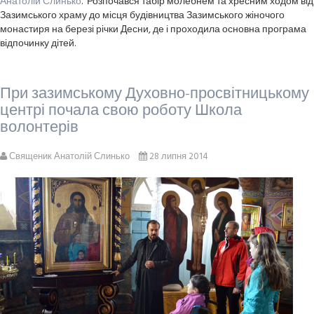
Анатолій Слинько
. Розпочався табір молебнем та хресним ходом від
Зазимського храму до місця будівництва Зазимського жіночого
монастиря на березі річки Десни, де і проходила основна програма
відпочинку дітей.
При зазимському Духовно-просвітницькому
центрі почала свою роботу Школа
волонтерів
Священик Анатолій Слинько
28 липня 2014