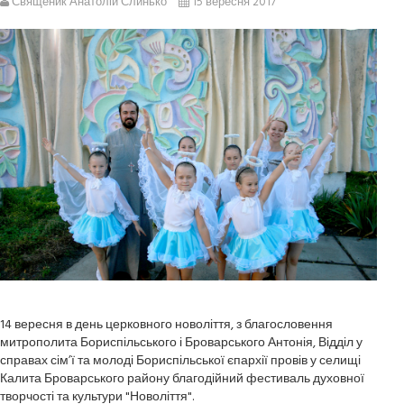
Священик Анатолій Слинько
15 вересня 2017
14 вересня в день церковного новоліття, з благословення
митрополита Бориспільського і Броварського Антонія, Відділ у
справах сім’ї та молоді Бориспільської єпархії провів у селищі
Калита Броварського району благодійний фестиваль духовної
творчості та культури "Новоліття".