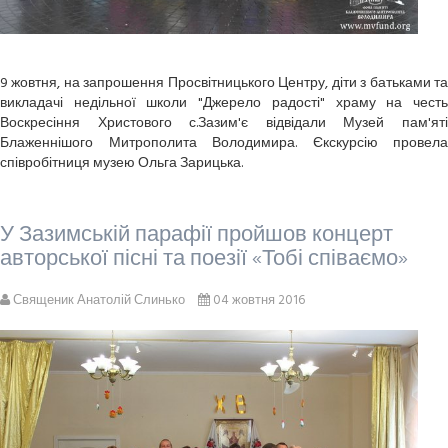
9 жовтня, на запрошення Просвітницького Центру, діти з батьками та
викладачі недільної школи "Джерело радості" храму на честь
Воскресіння Христового с.Зазим'є відвідали Музей пам'яті
Блаженнішого Митрополита Володимира. Єкскурсію провела
співробітниця музею Ольга Зарицька.
У Зазимській парафії пройшов концерт
авторської пісні та поезії «Тобі співаємо»
Священик Анатолій Слинько
04 жовтня 2016