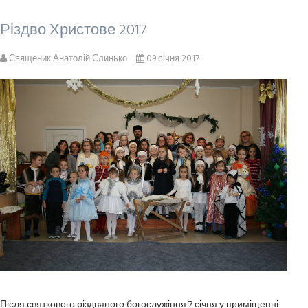
Різдво Христове 2017
Священик Анатолій Слинько
09 січня 2017
Після святкового різдвяного богослужіння 7 січня у приміщенні