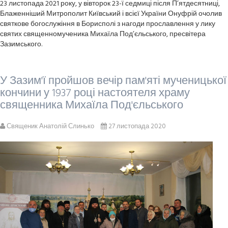
23 листопада 2021 року, у вівторок 23-ї седмиці після П’ятдесятниці,
Блаженніший Митрополит Київський і всієї України Онуфрій очолив
святкове богослужіння в Борисполі з нагоди прославлення у лику
святих священномученика Михаїла Под’єльського, пресвітера
Зазимського.
У Зазим'ї пройшов вечір пам'яті мученицької
кончини у 1937 році настоятеля храму
священника Михаїла Под'єльського
Священик Анатолій Слинько
27 листопада 2020