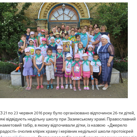
З 21 по 23 червня 2016 року було організовано відпочинок 26-ти дітей,
які відвідують недільну школу при Зазимському храмі. Православний
наметовий табір, в якому відпочивали дітки, із назвою «Джерело
радості» очолив клірик храму і керівник недільної школи протоієрей