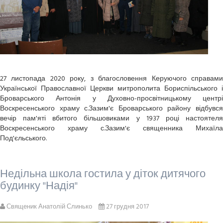
27 листопада 2020 року, з благословення Керуючого справами
Української Православної Церкви митрополита Бориспільського і
Броварського Антонія у Духовно-просвітницькому центрі
Воскресенського храму с.Зазим'є Броварського району відбувся
вечір пам'яті вбитого більшовиками у 1937 році настоятеля
Воскресенського храму с.Зазим'є священника Михаїла
Под'єльського.
Недільна школа гостила у діток дитячого
будинку "Надія"
Священик Анатолій Слинько
27 грудня 2017