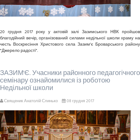
20 грудня 2017 року у актовій залі Зазимського НВК пройшов
благодійний вечір, організований силами недільної школи храму на
честь Воскресіння Христового села Зазим'є Броварського району
"Джерело радості".
ЗАЗИМ'Є. Учасники районного педагогічного
семінару ознайомилися із роботою
Недільної школи
Священик Анатолій Слинько
08 грудня 2017