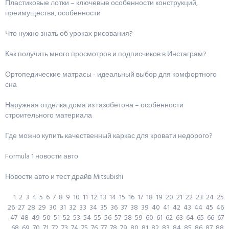
Пластиковые лотки – ключевые особенности конструкций,
преимущества, особенности
Что нужно знать об уроках рисования?
Как получить много просмотров и подписчиков в Инстаграм?
Ортопедические матрасы - идеальный выбор для комфортного
сна
Наружная отделка дома из газобетона – особенности
строительного материала
Где можно купить качественный каркас для кровати недорого?
Formula 1 новости авто
Новости авто и тест драйв Mitsubishi
1
2
3
4
5
6
7
8
9
10
11
12
13
14
15
16
17
18
19
20
21
22
23
24
25
26
27
28
29
30
31
32
33
34
35
36
37
38
39
40
41
42
43
44
45
46
47
48
49
50
51
52
53
54
55
56
57
58
59
60
61
62
63
64
65
66
67
68
69
70
71
72
73
74
75
76
77
78
79
80
81
82
83
84
85
86
87
88