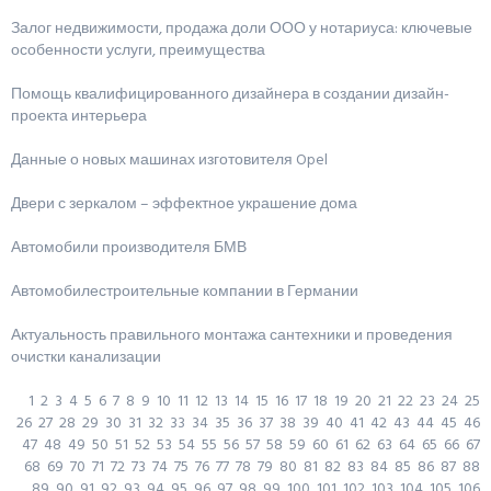
Залог недвижимости, продажа доли ООО у нотариуса: ключевые
особенности услуги, преимущества
Помощь квалифицированного дизайнера в создании дизайн-
проекта интерьера
Данные о новых машинах изготовителя Opel
Двери с зеркалом – эффектное украшение дома
Автомобили производителя БМВ
Автомобилестроительные компании в Германии
Актуальность правильного монтажа сантехники и проведения
очистки канализации
1
2
3
4
5
6
7
8
9
10
11
12
13
14
15
16
17
18
19
20
21
22
23
24
25
26
27
28
29
30
31
32
33
34
35
36
37
38
39
40
41
42
43
44
45
46
47
48
49
50
51
52
53
54
55
56
57
58
59
60
61
62
63
64
65
66
67
68
69
70
71
72
73
74
75
76
77
78
79
80
81
82
83
84
85
86
87
88
89
90
91
92
93
94
95
96
97
98
99
100
101
102
103
104
105
106