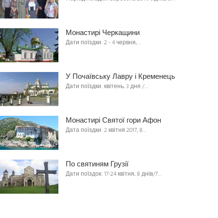
Монастирі Черкащини
Дати поїздки: 2 - 4 червня,…
У Почаївську Лавру і Кременець
Дати поїздки: квітень, 3 дня /…
Монастирі Святої гори Афон
Дата поїздки: 2 квітня 2017, 8…
По святиням Грузії
Дати поїздок: 17-24 квітня, 8 днів/7…