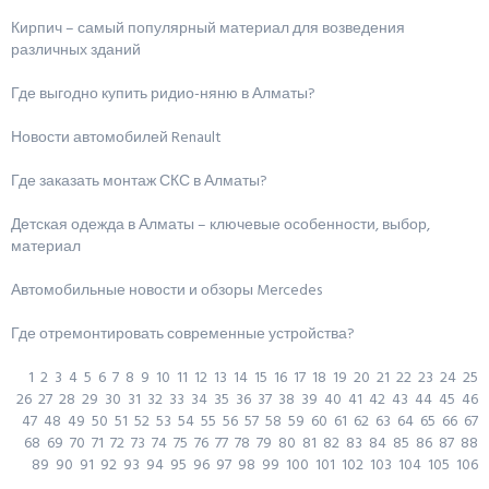
Кирпич – самый популярный материал для возведения
различных зданий
Где выгодно купить ридио-няню в Алматы?
Новости автомобилей Renault
Где заказать монтаж СКС в Алматы?
Детская одежда в Алматы – ключевые особенности, выбор,
материал
Автомобильные новости и обзоры Mercedes
Где отремонтировать современные устройства?
1
2
3
4
5
6
7
8
9
10
11
12
13
14
15
16
17
18
19
20
21
22
23
24
25
26
27
28
29
30
31
32
33
34
35
36
37
38
39
40
41
42
43
44
45
46
47
48
49
50
51
52
53
54
55
56
57
58
59
60
61
62
63
64
65
66
67
68
69
70
71
72
73
74
75
76
77
78
79
80
81
82
83
84
85
86
87
88
89
90
91
92
93
94
95
96
97
98
99
100
101
102
103
104
105
106