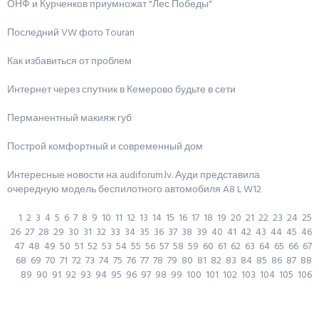
ОНФ и Курченков приумножат "Лес Победы"
Последний VW фото Touran
Как избавиться от проблем
Интернет через спутник в Кемерово будьте в сети
Перманентный макияж губ
Построй комфортный и современный дом
Интересные новости на audiforum.lv. Ауди представила
очередную модель беспилотного автомобиля A8 L W12
1
2
3
4
5
6
7
8
9
10
11
12
13
14
15
16
17
18
19
20
21
22
23
24
25
26
27
28
29
30
31
32
33
34
35
36
37
38
39
40
41
42
43
44
45
46
47
48
49
50
51
52
53
54
55
56
57
58
59
60
61
62
63
64
65
66
67
68
69
70
71
72
73
74
75
76
77
78
79
80
81
82
83
84
85
86
87
88
89
90
91
92
93
94
95
96
97
98
99
100
101
102
103
104
105
106