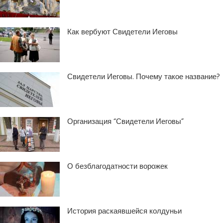
Как вербуют Свидетели Иеговы
Свидетели Иеговы. Почему такое название?
Организация “Свидетели Иеговы”
О безблагодатности ворожек
История раскаявшейся колдуньи