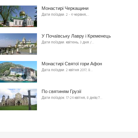
Монастирі Черкащини
Дати поїздки: 2 - 4 червня,…
У Почаївську Лавру і Кременець
Дати поїздки: квітень, 3 дня /…
Монастирі Святої гори Афон
Дата поїздки: 2 квітня 2017, 8…
По святиням Грузії
Дати поїздок: 17-24 квітня, 8 днів/7…