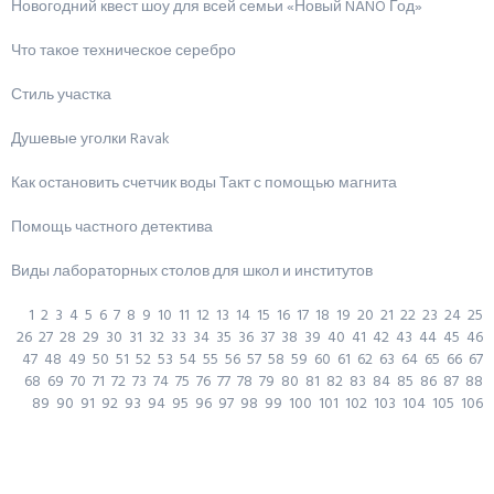
Новогодний квест шоу для всей семьи «Новый NANO Год»
Что такое техническое серебро
Стиль участка
Душевые уголки Ravak
Как остановить счетчик воды Такт с помощью магнита
Помощь частного детектива
Виды лабораторных столов для школ и институтов
1
2
3
4
5
6
7
8
9
10
11
12
13
14
15
16
17
18
19
20
21
22
23
24
25
26
27
28
29
30
31
32
33
34
35
36
37
38
39
40
41
42
43
44
45
46
47
48
49
50
51
52
53
54
55
56
57
58
59
60
61
62
63
64
65
66
67
68
69
70
71
72
73
74
75
76
77
78
79
80
81
82
83
84
85
86
87
88
89
90
91
92
93
94
95
96
97
98
99
100
101
102
103
104
105
106