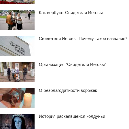
Как вербуют Свидетели Иеговы
Свидетели Иеговы. Почему такое название?
Организация “Свидетели Иеговы”
О безблагодатности ворожек
История раскаявшейся колдуньи