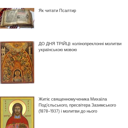
Як читати Псалтир
ДО ДНЯ ТРІЙЦІ: колінопреклонні молитви
українською мовою
Житіє священномученика Михаїла
Под’єльського, пресвітера Зазимського
(1878–1937) і молитви до нього