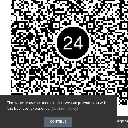
This website uses cookies so that we can provide you with
the best user experience
(Cookies Policy)
.
Copyright © 2017-2022 Парафія на честь Воскресіння Христового села Зазим'є. Всі права
CONTINUE
захищені.