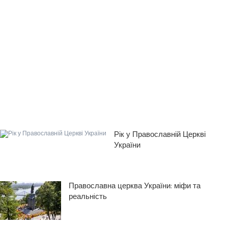
Рік у Православній Церкві
України
Православна церква України: міфи та
реальнiсть