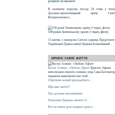
різдвяні музиканти
В засніжену морозну погоду 24 січня у тепл
Духовно-просвітницький центр Свят
Воскресенського ...
150 років Зазимському храму (+відео, фото)
13 квітня, у понеділок Світлої седмиці, Предстояте
Української Православної Церкви Блаженніший ...
ПРАВОСЛАВНЕ ЖИТТЯ
Костас Асимис: «Люблю Афон»
Красоту Афона
невозможно описать словами, ведь Сама Богоматер
поражена живописностью этой ...
Обретіння мощей преподобного ...
Щасливе життя?!
Про духовне наставництво
Насколько Церковь зависит от ...
Кто на самом деле взорвал храм в ...