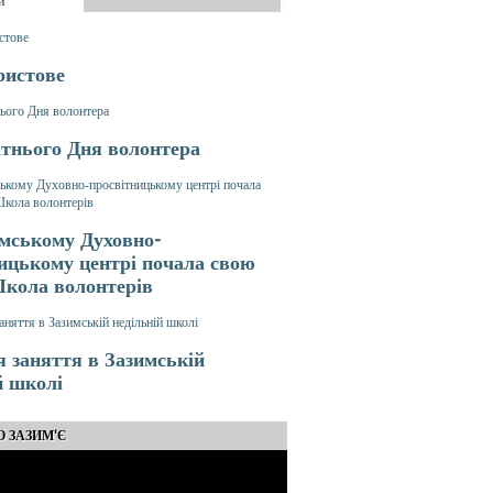
и
ристове
ітнього Дня волонтера
мському Духовно-
ицькому центрі почала свою
Школа волонтерів
 заняття в Зазимській
й школі
О ЗАЗИМ'Є