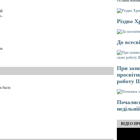
Останні новин
ий
о-
Різдво Х
До всесв
ль
При зази
просвітн
роботу 
ь была
Почалися
недільні
ВІДЕО ПР