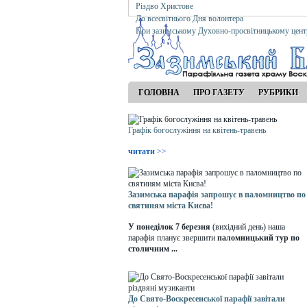
Різдво Христове
До всесвітнього Дня волонтера
При зазимському Духовно-просвітницькому цент
ГОЛОВНА
ПРО ГАЗЕТУ
РУБРИКИ
Графік богослужіння на квітень-травень
читати
>>
Зазимська парафія запрошує в паломництво по
святиням міста Києва!
У понеділок 7 березня
(вихідний день) наша
парафія планує звершити
паломницький тур по
столичним ...
До Свято-Воскресенської парафії завітали