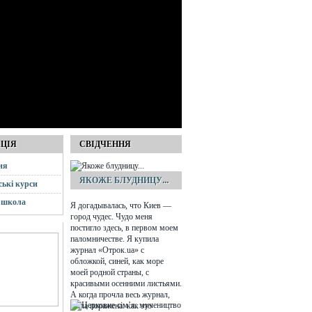
АЦІЯ
СВІДЧЕННЯ
ня
ЯКОЖЕ БЛУДНИЦУ...
ські курси
 школа
Я догадывалась, что Киев —
город чудес. Чудо меня
постигло здесь, в первом моем
паломничестве. Я купила
журнал «Отрок.ua» с
обложкой, синей, как море
моей родной страны, с
красивыми осенними листьями.
А когда прочла весь журнал,
была поражена: как это