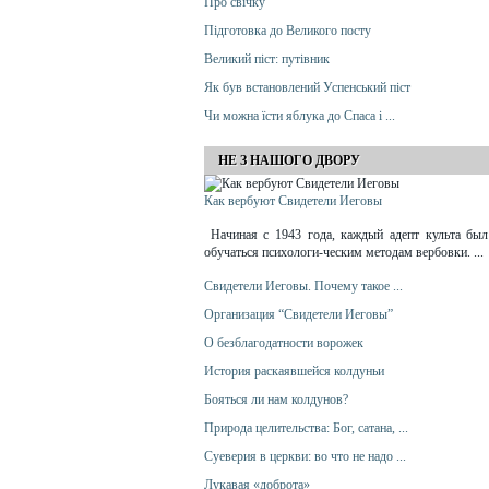
Про свічку
Підготовка до Великого посту
Великий піст: путівник
Як був встановлений Успенський піст
Чи можна їсти яблука до Спаса і ...
НЕ З НАШОГО ДВОРУ
Как вербуют Свидетели Иеговы
Начиная с 1943 года, каждый адепт культа был
обучаться психологи-ческим методам вербовки. ...
Свидетели Иеговы. Почему такое ...
Организация “Свидетели Иеговы”
О безблагодатности ворожек
История раскаявшейся колдуньи
Бояться ли нам колдунов?
Природа целительства: Бог, сатана, ...
Суеверия в церкви: во что не надо ...
Лукавая «доброта»