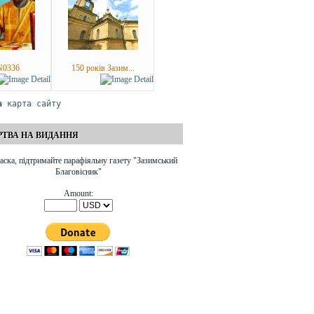
України, яку він подав
стражданнях і боротьбі,
незадовго до своєї смерті. Цей
пережитих святими, на
документ поширювався у
переслідуваннях, тортурах і
самвидаві ще в 1960-х роках,
вигнанні, що їх вони зазнали
як свідчення нечесності
заради Христа:
антирелігійної пропаганди.
0336
150 років Зазим...
Академік Белецький наочно
показав, що творці наукового
атеїзму були не ﾲченими, а
а 
карта сайту
невігласами. Серед бійців
ідеологічного фронту, що
боролися з релігією, не було
ТВА НА ВИДАННЯ
жодного справжнього вченого.
аска, підтримайте парафіяльну газету "Зазимський
Благовісник"
Amount: