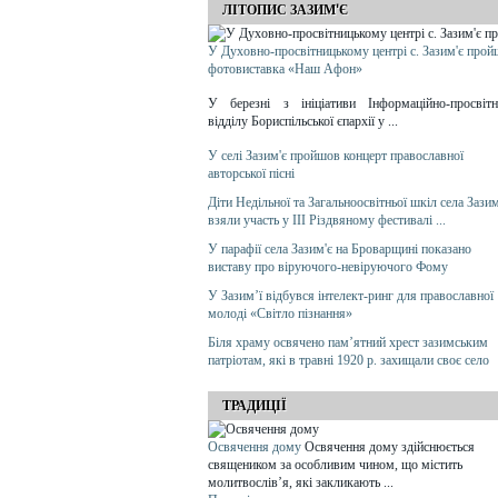
ЛІТОПИС ЗАЗИМ'Є
У Духовно-просвітницькому центрі с. Зазим'є прой
фотовиставка «Наш Афон»
У березні з ініціативи Інформаційно-просвітн
відділу Бориспільської єпархії у ...
У селі Зазим'є пройшов концерт православної
авторської пісні
Діти Недільної та Загальноосвітньої шкіл села Зазим
взяли участь у ІІІ Різдвяному фестивалі ...
У парафії села Зазим'є на Броварщині показано
виставу про віруючого-невіруючого Фому
У Зазим’ї відбувся інтелект-ринг для православної
молоді «Світло пізнання»
Біля храму освячено пам’ятний хрест зазимським
патріотам, які в травні 1920 р. захищали своє село
ТРАДИЦІЇ
Освячення дому
Освячення дому здійснюється
священиком за особливим чином, що містить
молитвослів’я, які закликають ...