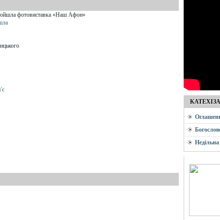
шла
ицького
'є
КАТЕХІЗ
Оглашен
Богослов
Недільна