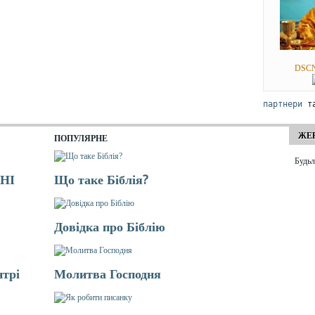
DSCN
партнери
 т
ЖЕР
ПОПУЛЯРНЕ
Будьл
НІ
Що таке Біблія?
Довідка про Біблію
нтрі
Молитва Господня