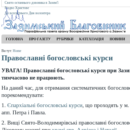
Свято останнього дзвоника в Зазим'ї
Різдво Христове
До всесвітнього Дня волонтера
ГОЛОВНА
ПРО ГАЗЕТУ
РУБРИКИ
КАТЕХІЗАЦІЯ
НОВИНИ
Ви тут:
Home
Православні богословські курси
УВАГА! Православні богословські курси при Заз
тимчасово не працюють.
На даний час, для отримання систематичних богосло
порекомендувати:
1.
Єпархіальні богословські курси
, що проходять у м.
апп. Петра і Павла.
2. Вищі Свято-Володимирівські православні богословс
Лісовому масиві при
храмі свв. Адріана і Наталії
.