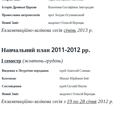
Історія Древньої Церкви
Валентина Євстафіївна Завгородня
Православна антропологія
прот. Богдан Огульчанський
Новий Завіт
академіст Олексій Верещак
Екзаменаційно-залікова сесія
січень
2013 р.
Навчальний план 2011-2012 рр.
I семестр
(жовтень-грудень)
Введення в Літургічне передання
ієрей Анатолій Слинько
Катехизис
Михаїл Юрійович Бей
Сектоведення
ієрей Євгеній Нікітін
Новий Завіт
академіст Олексій Верещак
Екзаменаційно-залікова сесія з
19 по 28 січня
2012 р.