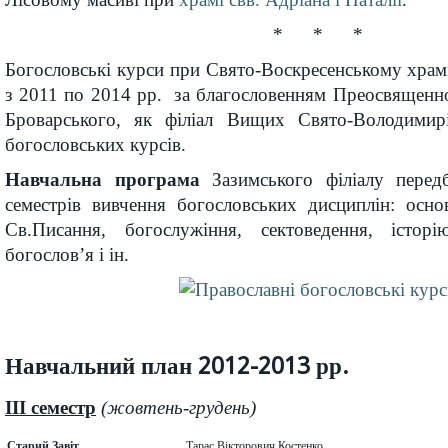
* * *
Богословські курси при Свято-Воскресенському храмі
з 2011 по 2014 рр. за благословенням Преосвященн
Броварського, як філіал Вищих Свято-Володимирі
богословських курсів.
Навчальна програма
Зазимського філіалу перед
семестрів вивчення богословських дисциплін: осно
Св.Писання, богослужіння, сектоведення, істор
богослов’я і ін.
Навчальний план 2012-2013 рр.
III семестр
(жовтень-грудень)
Старий Завіт
Тарас Вікторович Костенко