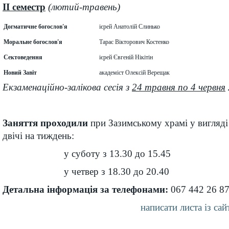
II семестр
(лютий-травень)
Догматичне богослов'я
ієрей Анатолій Слинько
Моральне богослов'я
Тарас Вікторович Костенко
Сектоведення
ієрей Євгеній Нікітін
Новий Завіт
академіст Олексій Верещак
Екзаменаційно-залікова сесія з
24 травня по 4 червня
Заняття проходили
при Зазимському храмі у вигляді 
двічі на тиждень:
у суботу з 13.30 до 15.45
у четвер з 18.30 до 20.40
Детальна інформація за телефонами:
067 442 26 87
написати листа із сай