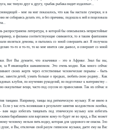
га, нас тянуло друг к другу, «рыбак рыбака видит издалека»...
новидящей – мне на миг показалось, что как бы настали сумерки, и в
нно не собираясь делать это, и без причины, подошла к ней и поцеловала
а...
нь распространена литература, в которой бы описывались непристойные
например, и фильмы соответствующие снимаются, то я таким фантазиям
чали являться демоны, и пытались со мной совершить акт. Я получила
делаю то-то и то-то, то ко мне явится сам дьявол, и совершит со мной
ки. Вот Вы думаете, что язычники – это в Африке. Знал бы вы,
жи, заﾽимающейся шаманизмом. Это очень модно. Как много сейчас
ливают своих жертв через естественные человеческие порывы – быть
е, завести детей, узнать больше о предках, любить свою родину... Как
ядовых клубов, по изучению рукоделий, по подготовке к материнству –
о оккультные вещи, часто под соусом из православия. Так их сейчас и
ятия танцами. Например, танцы под ритмическую музыку. Я не имею в
. Если у вас есть возникшая в результате занятия колдовством лазейка,
 вам надо избегать танцевать под этническую музыку или избегать
ескими барабанами или варганом кому-то будет не во вред, а Вас может
ому человеку нельзя пить водку, которая для здорового не опасна. Зло
й душе, и Вы, отключая свой разум гипнозом музыки, даете ему на Вас