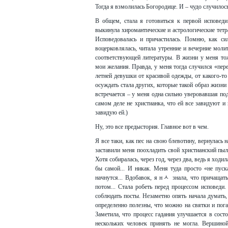
Тогда я взмолилась Богородице. И – чудо случилось 
В общем, стала я готовиться к первой исповеди
выкинула хиромантические и астрологические тетр
Исповедовалась и причастилась. Помню, как си
воцерковлялась, читала утренние и вечерние молит
соответствующей литературы. В жизни у меня тож
мои желания. Правда, у меня тогда случился «пер
летней девушки от красивой одежды, от какого-то
осуждать стала других, которые такой образ жизни
встречается – у меня одна сильно уверовавшая под
самом деле не христианка, что ей все завидуют и 
завидую ей.)
Ну, это все предыстория. Главное вот в чем.
Я все таки, как пес на свою блевотину, вернулась 
заставили меня поохладить свой христианский пыл. 
Хотя собиралась, через год, через два, ведь я ход
бы самой... И никак. Меня туда просто «не пуска
начнутся... Вдобавок, я нﾵ знала, что причащать
потом... Стала робеть перед процессом исповеди.
соблюдать посты. Незаметно опять начала думать,
определенно полезны, что можно на святки и погад
Заметила, что процесс гадания улучшается в состо
нескольких человек принять не могла. Вершиной