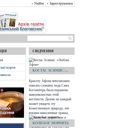
Увійти
Зареєструватися
АЦІЯ
СВІДЧЕННЯ
ня
ські курси
КОСТАС АСИМИС: ...
 школа
Красоту Афона невозможно
описать словами, ведь Сама
Богоматерь была поражена
живописностью этой
местности. Далеко не каждый
может увидеть эту
Божественную природу, эти
веками намоленные храмы,
распахнутые, радостные и
зовущие ввысь небеса…
КОЛИ БОГ МОВЧИТЬ
Официально на Святой горе