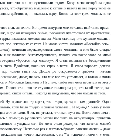
лько того что они присутствовали рядом. Когда меня оскорбила одна
вств, что обратилась мысленно к сатане, и навела на нее порчу через ее
нным действиям, и покаялась перед Богом за этот грех, молясь за ее
ить сильная зевота. Во время литургии мне хотелось выйти все время.
ик, и где он находится сейчас, поскольку чувствовала их присутствие,
 в церкви зажглась меховая шапка. Меня стали мучить хульные мысли, я
цу, про некоторых святых. Не могла читать молитву «Достойно есть»,
шиеся), начинали перековеркивать слова молитвы, и мне было стыдно
бы я не молилась Ангелу-хранителю, потому что после этого со мной
 говорили «бросься под машину». Я стала испытывать беспричинные
ез света. Вдобавок, появился страх высоты. Я стала воровать деньги.
 под локоть взять их. Дошло до откровенного грабежа – начала
сознавала, догадывалась, кто мне все это устраивает, и только и могла
всего. Молилась Киприану и Иустине, чтобы они меня избавили от этого
м. Голоса эти – это не слуховые галлюцинации, это такой голос, как
ример, стихи читали... никогда не подумаешь, что это мысли не твои.
й. Ну, правильно, где карты, там и таро, где таро – там рунитейл. Одно
отказать, хотя было трудно и сильно уставала... И однаждﾋ было у меня
вигают их сами. Я так испугалась, что выкинула их. После этого лета я
ась с помощью рунической магии повлиять на окружающих, привлечь
болезнью и упадком сил. До меня стало доходить, что занятия магией
психическому. Несколько раз я пыталась бросать занятия магией – даже
я несколько раз лечили экстрасенсы, с меﾽя «снимали порчу», у меня