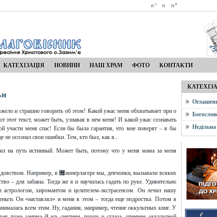
КАТЕХІЗАЦІЯ
НОВИНИ
НАШ ХРАМ
ФОТО
КОНТАКТИ
КАТЕХІЗ
ьи
Оглашен
яжело и страшно говорить об этом! Какой ужас меня обхватывает при о
Богослов
 этот текст, может быть, узнавая в нем меня! И какой ужас сознавать
Недільна
кой участи меня спас! Если бы была гарантия, что мне поверят – я бы
 не осознал свои ошибки. Тем, кто был, как я...
авил на путь истинный. Может быть, потому что у меня мама за меня
колдовством. Например, в ﾿ионерлагере мы, девчонки, вызывали всяких
во – для забавы. Тогда же я и научилась гадать по руке. Удивительно
 астрологом, хиромантом и целителем-экстрасенсом. Он лечил нашу
деньги. Он «наставлял» и меня в этом – тогда еще подростка. Потом я
анималась всем этим. Ну, гадания, например, чтение оккультных книг. У
рая тоже занимаﾻась снятием порчи и сглаза, чтением оккультной