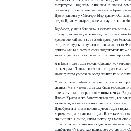
литературы. Под этим влиянием, в нашем доме 
поскольку я была неиспорченным добрым ребен
Прочитала книгу «Мастер и Маргарита». Ох, прав Ку
ведьмой, как Маргарита, хотела получить волшебны
Вдобавок, у меня был сон – я считала его вещим –
я получу от нее ее дар в наследство. В то время 
крепка, как сейчас, а вот всякой дряни уже было м
открылись курсы оккультные – вела их некто Фоти
пришла как то в гости к своей подруге-гадалке – а
меня обуял такой ужас, я не смогла даже порога об
А в Бога я уже тогда верила. Смешно, но уверовал
по вечерам. Лекции, понятно, не православные,
момент, когда уверовала, когда пришло ко мне ощущ
У меня была любимая бабушка – она меня крести
сниться. Мать у меня тогда уже была верующая, и 
в церковь – как говорят, «поставить свечку». В сре
Иисуса Христа и его божественную суть, все равно
здравие надо свечки ставить там-то, а за упокой –
Приобретать и читать появившуюся тогда в церкви
хиромантии, астрологии и гаданий, а также всяких
священника. Помню, каким шоком для меня стал его
– «если такое количество людей этим занимаются,
ошибаются»? (Знаю, как наивно все это звучит). О