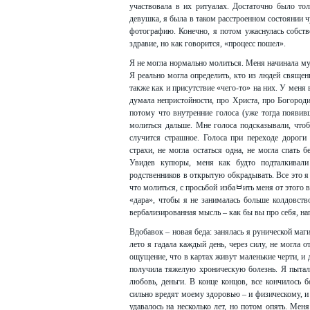
участвовала в их ритуалах. Достаточно было то
девушка, я была в таком расстроенном состоянии чу
фотографию. Конечно, я потом ужаснулась собстве
здравие, но как говорится, «процесс пошел».
Я не могла нормально молиться. Меня начинала муч
Я реально могла определить, кто из людей священн
также как и присутствие «чего-то» на них. У меня
думала непристойности, про Христа, про Богороди
потому что внутренние голоса (уже тогда появив
молиться дальше. Мне голоса подсказывали, что
случится страшное. Голоса при переходе дороги
страхи, не могла остаться одна, не могла спать б
Увидев купюры, меня как будто подталкивали
родственников в открытую обкрадывать. Все это я о
что молиться, с просьбой избаﾲить меня от этого 
«дара», чтобы я не занималась больше колдовство
вербализированная мысль – как бы вы про себя, нап
Вдобавок – новая беда: занялась я рунической магие
лето я гадала каждый день, через силу, не могла 
ощущение, что в картах живут маленькие черти, и д
получила тяжелую хроническую болезнь. Я пытал
любовь, деньги. В конце концов, все кончилось 
сильно вредят моему здоровью – и физическому, и 
удавалось на несколько лет, но потом опять. Мен