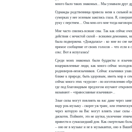
много было таких знакомых... Мы узнавали друг дру
Однажды родственница привела меня к сильной яс
сумерках у нее зеленым зажглись глаза. Я, соверше
руку с перстнем.... Она мно-ого мне тогда наговорил
Мне часто снились всякие сны. Так как сейчас оче
действия с нечистой силой – всякими демонами, 
была подвержена. «Дождалась» - ко мне во сне на
прямое сообщение от своих голосов – что если я с
секс. Вот я испугалась!
Среди моих знакомых были буддисты и язычни
воцерковленные люди, как много сейчас молоде
родноверов-неоязычников. Сейчас язычники улав
ближе к природе, быть здоровым, иметь мир в семь
сейчас много этих «курсов» - по изготовлению обр
где под благовидным предлогом изучают откровенн
называют – «православные язычники»...
Злые силы могут повлиять на вас даже через зан
виду рок-музыку - скорее уж транс, или этническую
через которую на Вас могут влиять злые силы –
дискотек. Поймите, это не шутки, увлечение этнич
привести в сумасшедший дом. Как смертельно больн
– оно не в музыке и не в музыкантах, оно в Ваше