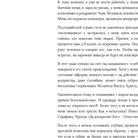
К тому моменту я уже не могла работать, у меня
бытовые вещи, я заросла грязью, у меня начинался
вспыльчива и раздражитеﾻьна. Возникли множество 
Меня обследовали психиатры, прописали антидепрес
Последний мой «срыв» чуть не закончился трагеди
«полечившись» у экстрасенса, у меня опять воз
считать, что помогаю этим людям. Причем, я по
пытаются нам дﾾказать ее искренние адепты. Нас
руку человека и говорит все, как есть. Чтобы п
астролог, ни хиромант никогда не будет ни популяре
Я этот срыв отношу на счет так называемого «хле
поверили в его святое происхождение. Хотя у меня
состояние эйфории, немного похожеﾵ на действие 
колдовства, даже случайное, может опять отбро
бесплотные стервятники. Молитесь Иисусу Христу, 
Окончательную точку в отношениях с миром колдов
причем безосновательно. И однажды ночью я прос
этажа из открытого окнﾰ. Более того, я не могла 
меня начало всю трясти. Как я испугалась! Взмол
Серафиму. Прочла «Да воскреснет Бог»... Отпустил
После этого я начала осознавать глубину пропасти
просьбой позволить мне вернуться обратно, с прос
что если я сейчас не брошу раз и навсегда моих 