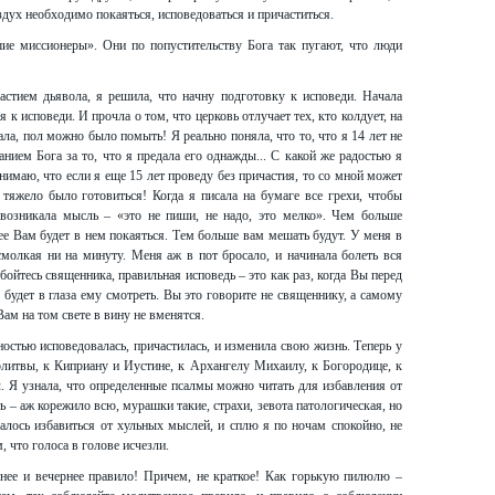
здух необходимо покаяться, исповедоваться и причаститься.
е миссионеры». Они по попустительству Бога так пугают, что люди
астием дьявола, я решила, что начну подготовку к исповеди. Начала
ся к исповеди. И прочла о том, что церковь отлучает тех, кто колдует, на
ала, пол можно было помыть! Я реально поняла, что то, что я 14 лет не
анием Бога за то, что я предала его однажды... С какой же радостью я
нимаю, что если я еще 15 лет проведу без причастия, то со мной может
к тяжело было готовиться! Когда я писала на бумаге все грехи, чтобы
 возникала мысль – «это не пиши, не надо, это мелко». Чем больше
ее Вам будет в нем покаяться. Тем больше вам мешать будут. У меня в
смолкая ни на минуту. Меня аж в пот бросало, и начинала болеть вся
 бойтесь священника, правильная исповедь – это как раз, когда Вы перед
 будет в глаза ему смотреть. Вы это говорите не священнику, а самому
ам на том свете в вину не вменятся.
остью исповедовалась, причастилась, и изменила свою жизнь. Теперь у
литвы, к Киприану и Иустине, к Архангелу Михаилу, к Богородице, к
л. Я узнала, что определенные псалмы можно читать для избавления от
ть – аж корежило всю, мурашки такие, страхи, зевота патологическая, но
далось избавиться от хульных мыслей, и сплю я по ночам спокойно, не
, что голоса в голове исчезли.
нее и вечернее правило! Причем, не краткое! Как горькую пилюлю –