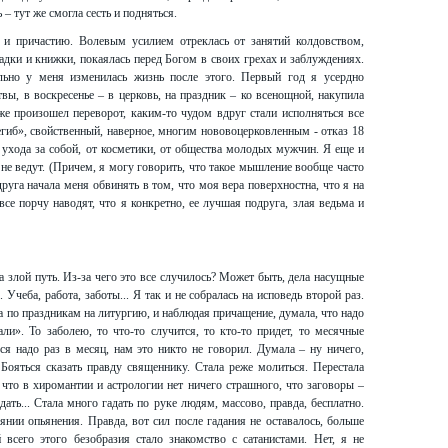
– тут же смогла сесть и подняться.
 и причастию. Волевым усилием отреклась от занятий колдовством,
адки и книжки, покаялась перед Богом в своих грехах и заблуждениях.
льно у меня изменилась жизнь после этого. Первый год я усердно
вы, в воскресенье – в церковь, на праздник – ко всенощной, накупила
е произошел переворот, каким-то чудом вдруг стали исполняться все
егиб», свойственный, наверное, многим нововоцерковленным - отказ 18
 ухода за собой, от косметики, от общества молодых мужчин. Я еще и
 не ведут. (Причем, я могу говорить, что такое мышление вообще часто
руга начала меня обвинять в том, что моя вера поверхностна, что я на
все порчу наводят, что я конкретно, ее лучшая подруга, злая ведьма и
на злой путь. Из-за чего это все случилось? Может быть, дела насущные
Учеба, работа, заботы... Я так и не собралась на исповедь второй раз.
ила по праздникам на литургию, и наблюдая причащение, думала, что надо
ли». То заболею, то что-то случится, то кто-то придет, то месячные
ся надо раз в месяц, нам это никто не говорил. Думала – ну ничего,
 Бояться сказать правду священнику. Стала реже молиться. Перестала
 что в хиромантии и астрологии нет ничего страшного, что заговоры –
ать... Стала много гадать по руке людям, массово, правда, бесплатно.
янии опьянения. Правда, вот сил после гадания не оставалось, больше
 всего этого безобразия стало знакомство с сатанистами. Нет, я не