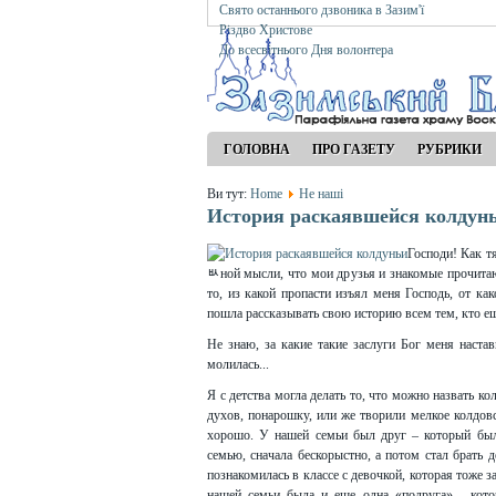
Свято останнього дзвоника в Зазим'ї
Різдво Христове
До всесвітнього Дня волонтера
ГОЛОВНА
ПРО ГАЗЕТУ
РУБРИКИ
Ви тут:
Home
Не наші
История раскаявшейся колдун
Господи! Как т
ﾴной мысли, что мои друзья и знакомые прочитают
то, из какой пропасти изъял меня Господь, от ка
пошла рассказывать свою историю всем тем, кто еще
Не знаю, за какие такие заслуги Бог меня наст
молилась...
Я с детства могла делать то, что можно назвать 
духов, понарошку, или же творили мелкое колдовст
хорошо. У нашей семьи был друг – который был
семью, сначала бескорыстно, а потом стал брать 
познакомилась в классе с девочкой, которая тоже з
нашей семьи была и еще одна «подруга» - кото