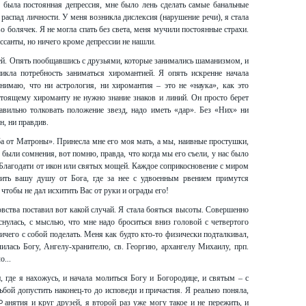
 была постоянная депрессия, мне было лень сделать самые банальные
 распад личности. У меня возникла дислексия (нарушение речи), я стала
болячек. Я не могла спать без света, меня мучили постоянные страхи.
санты, но ничего кроме депрессии не нашли.
ей. Опять пообщавшись с друзьями, которые занимались шаманизмом, и
никла потребность заниматься хиромантией. Я опять искренне начала
нимаю, что ни астрология, ни хиромантия – это не «наука», как это
тоящему хироманту не нужно знание знаков и линий. Он просто берет
равильно толковать положение звезд, надо иметь «дар». Без «Них» ни
н, ни правдив.
ба от Матроны». Принесла мне его моя мать, а мы, наивные простушки,
 были сомнения, вот помню, правда, что когда мы его съели, у нас было
Благодати от икон или святых мощей. Каждое соприкосновение с миром
сить вашу душу от Бога, где за нее с удвоенным рвением примутся
чтобы не дал исхитить Вас от руки и ограды его!
ства поставил вот какой случай. Я стала бояться высоты. Совершенно
нулась, с мыслью, что мне надо броситься вниз головой с четвертого
ничего с собой поделать. Меня как будто кто-то физически подталкивал,
илась Богу, Ангелу-хранителю, св. Георгию, архангелу Михаилу, прп.
о...
, где я нахожусь, и начала молиться Богу и Богородице, и святым – с
ьбой допустить наконец-то до исповеди и причастия. Я реально поняла,
ﾷанятия и круг друзей, я второй раз уже могу такое и не пережить, и