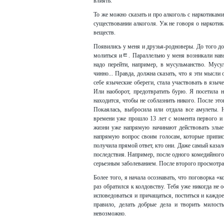
влиять.
То же можно сказать и про алкоголь с наркотикам
существовании алкоголя. Уж не говоря о наркоти
веществ.
Появились у меня и друзья-родноверы. До того до
молиться иﾼ. Параллельно у меня возникали навя
надо перейти, например, в мусульманство. Мусул
чинно... Правда, должна сказать, что я эти мысли 
себе языческие обереги, стала участвовать в языч
Или наоборот, предотвратить бурю. Я посетила н
находится, чтобы не соблазнить никого. После этог
Покаялась, выбросила или отдала все амулеты. 
времени уже прошло 13 лет с момента первого и е
жизни уже напрямую начинают действовать злые
напрямую вопрос своим голосам, которые припис
получила прямой ответ, кто они. Даже самый каза
последствия. Например, после одного комедийного 
серьезным заболеванием. После второго просмотра 
Более того, я начала осознавать, что поговорка «ко
раз обратился к колдовству. Тебя уже никогда не 
исповедоваться и причащаться, поститься и каждо
правило, делать добрые дела и творить милос
невозможно.