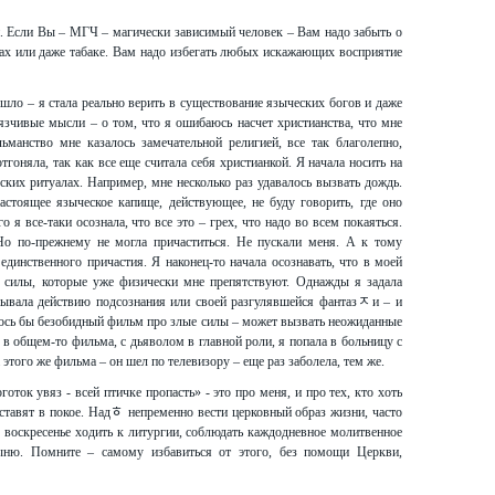
и. Если Вы – МГЧ – магически зависимый человек – Вам надо забыть о
ках или даже табаке. Вам надо избегать любых искажающих восприятие
шло – я стала реально верить в существование языческих богов и даже
зчивые мысли – о том, что я ошибаюсь насчет христианства, что мне
ьманство мне казалось замечательной религией, все так благолепно,
отгоняла, так как все еще считала себя христианкой. Я начала носить на
еских ритуалах. Например, мне несколько раз удавалось вызвать дождь.
астоящее языческое капище, действующее, не буду говорить, где оно
о я все-таки осознала, что все это – грех, что надо во всем покаяться.
Но по-прежнему не могла причаститься. Не пускали меня. А к тому
динственного причастия. Я наконец-то начала осознавать, что в моей
 силы, которые уже физически мне препятствуют. Однажды я задала
ывала действию подсознания или своей разгулявшейся фантазﾸи – и
лось бы безобидный фильм про злые силы – может вызвать неожиданные
в общем-то фильма, с дьяволом в главной роли, я попала в больницу с
этого же фильма – он шел по телевизору – еще раз заболела, тем же.
готок увяз - всей птичке пропасть» - это про меня, и про тех, кто хоть
оставят в покое. Надﾾ непременно вести церковный образ жизни, часто
е воскресенье ходить к литургии, соблюдать каждодневное молитвенное
тыню. Помните – самому избавиться от этого, без помощи Церкви,