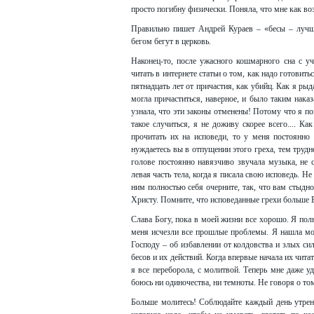
просто погибну физически. Поняла, что мне как во
Правильно пишет Андрей Кураев – «бесы – лучши
бегом бегут в церковь.
Наконец-то, после ужасного кошмарного сна с уч
читать в интернете статьи о том, как надо готовить
пятнадцать лет от причастия, как убийц. Как я рыд
могла причаститься, наверное, и было таким наказ
узнала, что эти законы отменены! Потому что я по
такое случиться, я не доживу скорее всего.... Ка
прочитать их на исповеди, то у меня постоянно
нуждаетесь вы в отпущении этого греха, тем трудн
голове постоянно навязчиво звучала музыка, не 
левая часть тела, когда я писала свою исповедь. Не
ним полностью себя очерните, так, что вам стыдно
Христу. Помните, что исповеданные грехи больше В
Слава Богу, пока в моей жизни все хорошо. Я полн
меня исчезли все прошлые проблемы. Я нашла мо
Господу – об избавлении от колдовства и злых си
бесов и их действий. Когда впервые начала их чита
я все переборола, с молитвой. Теперь мне даже у
боюсь ни одиночества, ни темноты. Не говоря о том
Больше молитесь! Соблюдайте каждый день утрен