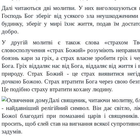
Далі читаються дві молитви. У них виголошуються 
Господь Бог зберіг від усякого зла неушкодженими
будинку, зберіг у мирі їхнє життя, подав їм доста
добро.
У другій молитві є також слова «страхом Тво
словосполучення «страх Божий» розуміють неправиль
боязнь кари за гріх, а страх власне зробити гріх і че
Бога. Гріх віддаляє нас від Бога, віддаляє від життя 
природу. Страх Божий - це страх виявитися негі
дочкою Божою. Страх втратити Бога через свою безпе
Це подібно страху втратити кохану людину.
Далі священик, читаючи молитву, б
- найдавніший релігійний символ. Він дає світло, лі
Божої благодаті при помазанні царів і священиків
просить, щоб єлей став на вигнання всякої супротивн
задумів.