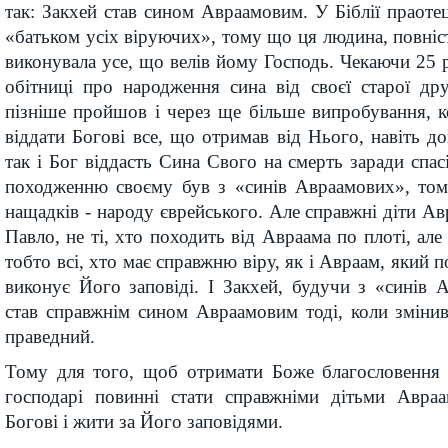
так: Закхей став сином Авраамовим. У Біблії праоте
«батьком усіх віруючих», тому що ця людина, повніст
виконувала усе, що велів йому Господь. Чекаючи 25 
обітниці про народження сина від своєї старої д
пізніше пройшов і через ще більше випробування, 
віддати Богові все, що отримав від Нього, навіть до
так і Бог віддасть Сина Свого на смерть заради спас
походженню своєму був з «синів Авраамових», то
нащадків - народу єврейського. Але справжні діти Ав
Павло, не ті, хто походить від Авраама по плоті, але 
тобто всі, хто має справжню віру, як і Авраам, який п
виконує Його заповіді. І Закхей, будучи з «синів 
став справжнім сином Авраамовим тоді, коли змінив
праведний.
Тому для того, щоб отримати Боже благословення 
господарі повинні стати справжніми дітьми Авраа
Богові і жити за Його заповідями.