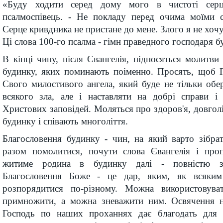
«Буду ходити серед дому мого в чистоті серц
псалмоспівець. - Не покладу перед очима моїми с
Серце кривдника не пристане до мене. Злого я не хочу
Ці слова 100-го псалма - гімн праведного господаря б
В кінці чину, після Євангелія, підносяться молитв
будинку, яких поминають поіменно. Просять, щоб Г
Свого милостивого ангела, який буде не тільки обер
всякого зла, але і наставляти на добрі справи і
Христових заповідей. Моляться про здоров'я, довголі
будинку і співають многоліття.
Благословення будинку - чин, на який варто зібра
разом помолитися, почути слова Євангелія і про
житиме родина в будинку далі - повністю з
Благословення Боже - це дар, яким, як всяки
розпорядитися по-різному. Можна використовув
примножити, а можна зневажити ним. Освячення н
Господь по наших проханнях дає благодать для