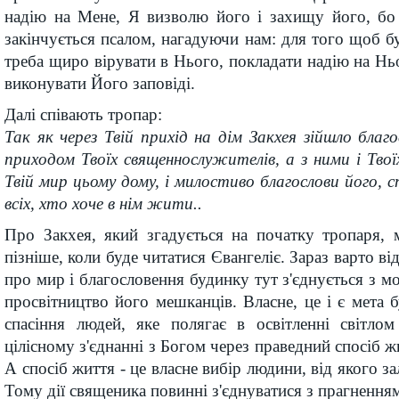
надію на Мене, Я визволю його і захищу його, бо 
закінчується псалом, нагадуючи нам: для того щоб бу
треба щиро вірувати в Нього, покладати надію на Ньо
виконувати Його заповіді.
Далі співають тропар:
Так як через Твій прихід на дім Закхея зійшло благо
приходом Твоїх священнослужителів, а з ними і Твоїх
Твій мир цьому дому, і милостиво благослови його, с
всіх, хто хоче в нім жити..
Про Закхея, який згадується на початку тропаря, 
пізніше, коли буде читатися Євангеліє. Зараз варто в
про мир і благословення будинку тут з'єднується з м
просвітництво його мешканців. Власне, це і є мета б
спасіння людей, яке полягає в освітленні світлом
цілісному з'єднанні з Богом через праведний спосіб жи
А спосіб життя - це власне вибір людини, від якого за
Тому дії священика повинні з'єднуватися з прагненням