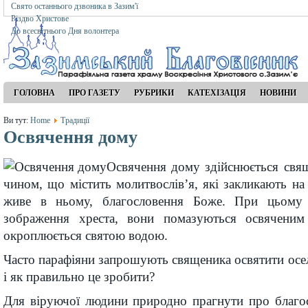
Свято останнього дзвоника в Зазим'ї
Різдво Христове
До всесвітнього Дня волонтера
ГОЛОВНА
ПРО ГАЗЕТУ
РУБРИКИ
КАТЕХІЗАЦІЯ
НОВИНИ
Ви тут:
Home
Традиції
Освячення дому
Освячення дому здійснюється свя
чином, що містить молитвослів’я, які закликають на 
живе в ньому, благословення Боже. При цьому 
зображення хреста, вони помазуються освяченим
окроплюється святою водою.
Часто парафіяни запрошують священика освятити осе
і як правильно це зробити?
Для віруючої людини природно прагнути про благос