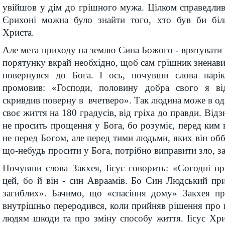
увійшов у дім до грішного мужа. Цілком справедли
Єрихоні можна було знайти того, хто був би біл
Христа.
Але мета приходу на землю Сина Божого - врятувати г
порятунку вкрай необхідно, щоб сам грішник зненавид
повернувся до Бога. І ось, почувши слова нарік
промовив: «Господи, половину добра свого я ві
скривдив поверну в вчетверо». Так людина може в о
своє життя на 180 градусів, від гріха до правди. Від
не просить прощення у Бога, бо розуміє, перед ким в
не перед Богом, але перед тими людьми, яких він обб
що-небудь просити у Бога, потрібно виправити зло, з
Почувши слова Закхея, Іісус говорить: «Согодні п
цей, бо й він - син Авраамів. Бо Син Людський пр
загиблих». Бачимо, що «спасіння дому» Закхея пр
внутрішньо переродився, коли прийняв рішення про 
людям шкоди та про зміну способу життя. Іісус Хр