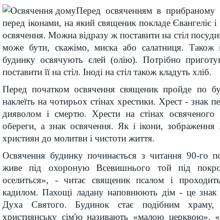
Перед освяченням в прибраному 
перед іконами, на який священик покладе Євангеліє і
освячення. Можна відразу ж поставити на стіл посудин
може бути, скажімо, миска або салатниця. Також 
будинку освячують єлей (олію). Потрібно приготу
поставити її на стіл. Іноді на стіл також кладуть хліб.
Перед початком освячення священик пройде по бу
наклеїть на чотирьох стінах хрестики. Хрест - знак 
дияволом і смертю. Хрести на стінах освяченого 
обереги, а знак освячення. Як і ікони, зображення
християн до молитви і чистоти життя.
Освячення будинку починається з читання 90-го пс
живе під охороную Всевишнього той під покро
оселиться», - читає священик псалом і проходит
кадилом. Пахощі ладану наповнюють дім - це знак 
Духа Святого. Будинок стає подібним храму,
християнську сім'ю називають «малою церквою». «