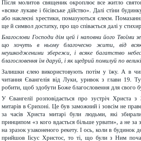
Після молитов священик окроплює все житло свят
«всяке лукаве і бісівське дійство». Далі стіни будинк
або наклеєні хрестики, помазуються єлеєм. Помазання
ще й символ достатку, про що співається далі у стихир
Благослови Господи дім цей і наповни його Твоїми з
що хочуть в ньому благочесно жити, від всяк
неушкодженими збережи, і всяке багатство небес
благословення їм даруй, і як щедрий помилуй по велик
Залишки єлею використовують потім у їжу. А в чин
читання Євангелія від Луки, уривок з глави 19. Т
робити, щоб здобути Боже благословення для свого б
У Євангелії розповідається про зустріч Христа з 
митарів в Єрихоні. Це був заможний і зовсім не прав
за часів Христа митарі були людьми, які збирал
принципом «з кого вдасться більше урвати», а не за 
на зразок узаконеного рекету. І ось, коли в будинок д
прийшов Іісус Христос, то ті, що були з Ним поча