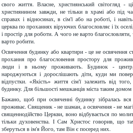
свого життя. Власне, християнський світогляд - ц
християнином завжди, не тільки в храмі або під ча
справах і відносинах, в сім'ї або на роботі, і наві
церква по проханнях віруючих благословляє і їх оселі,
і простір для роботи. А чого не варто благословляти, 
варто робити.
Освячення будинку або квартири - це не освячення сті
прохання про благословення простору для прожив
люди і в ньому проживають. Будинок - центр,
народжуються і дорослішають діти, куди ми повер
відпустки. «Якість» життя сім'ї залежить від того,
будинку. Для більшості мешканців міста таким домом 
Бажано, щоб при освяченні будинку зібралась вся
проживає. Священик - не шаман, а освячення - не маг
священнодійство Церкви, воно відбувається по молитв
тільки духовенства. І Сам Христос говорив, що та
зберуться в ім'я Його, там Він є посеред них.