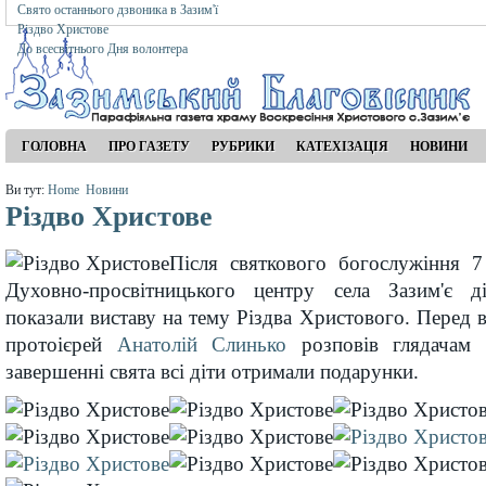
Свято останнього дзвоника в Зазим'ї
Різдво Христове
До всесвітнього Дня волонтера
ГОЛОВНА
ПРО ГАЗЕТУ
РУБРИКИ
КАТЕХІЗАЦІЯ
НОВИНИ
Ви тут:
Home
Новини
Різдво Христове
Після святкового богослужіння 7 
Духовно-просвітницького центру села Зазим'є д
показали виставу на тему Різдва Христового. Перед 
протоієрей
Анатолій Слинько
розповів глядачам 
завершенні свята всі діти отримали подарунки.