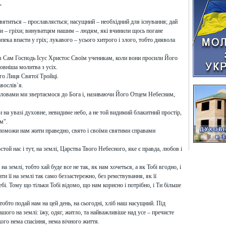
.
святиться – прославляється; насущний – необхідний для існування; дай
ни – гріхи; винуватцям нашим – людям, які вчинили щось погане
зпека впасти у гріх; лукавого – усього хитрого і злого, тобто диявола
в Сам Господь Ісус Христос Своїм ученикам, коли вони просили Його
овніша молитва з усіх.
го Лиця Святої Тройці.
вослів`я.
словами ми звертаємося до Бога і, називаючи Його Отцем Небесним,
 на увазі духовне, невидиме небо, а не той видимий блакитний простір,
м".
опоможи нам жити праведно, свято і своїми святими справами
той нас і тут, на землі, Царства Твого Небесного, яке є правда, любов і
 на землі, тобто хай буде все не так, як нам хочеться, а як Тобі вгодно, і
и її на землі так само беззастережно, без ремствування, як її
ебі. Тому що тільки Тобі відомо, що нам корисно і потрібно, і Ти більше
тобто подай нам на цей день, на сьогодні, хліб наш насущний. Під
ашого на землі: їжу, одяг, житло, та найважливіше над усе – пречисте
якого нема спасіння, нема вічного життя.