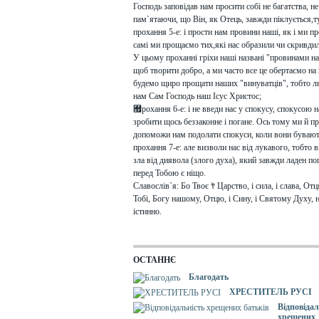
Господь заповідав нам просити собі не багатства, не
пам`ятаючи, що Він, як Отець, завжди піклується,т
прохання 5-е: і прости нам провини наші, як і ми 
самі ми прощаємо тих,які нас образили чи скривди
У цьому проханні гріхи наші названі "провинами на
щоб творити добро, а ми часто все це обертаємо на
будемо щиро прощати наших "винуватців", тобто люд
нам Сам Господь наш Ісус Христос;
﾿рохання 6-е: і не введи нас у спокусу, спокусою н
зробити щось беззаконне і погане. Ось тому ми й п
допоможи нам подолати спокуси, коли вони бувают
прохання 7-е: але визволи нас від лукавого, тобто в
зла від диявола (злого духа), який завжди ладен погу
перед Тобою є ніщо.
Славослів`я: Бо Твоє ﾔ Царство, і сила, і слава, Отця
Тобі, Богу нашому, Отцю, і Сину, і Святому Духу, на
істинно.
ОСТАННЄ
Благодать
ХРЕСТИТЕЛЬ РУСІ
Відповідал
хрещених