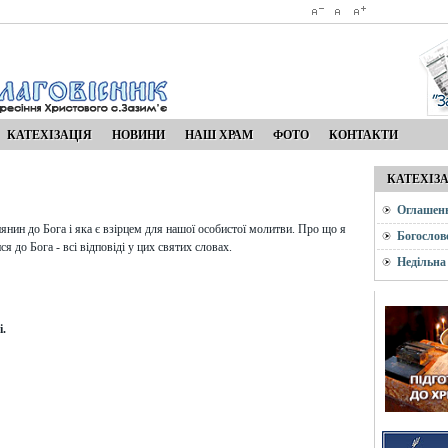
КАТЕХІЗАЦІЯ
НОВИНИ
НАШ ХРАМ
ФОТО
КОНТАКТИ
КАТЕХІЗ
Оглашен
янин до Бога і яка є взірцем для нашої особистої молитви. Про що я
Богослов
 до Бога - всі відповіді у цих святих словах.
Недільна
і.