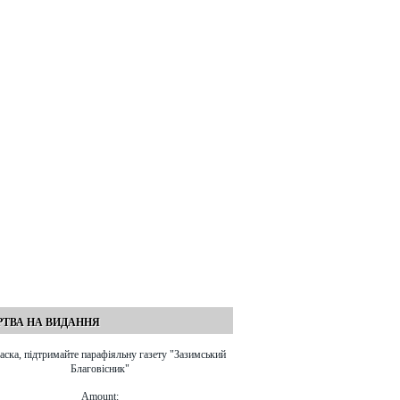
документ поширювався у
самвидаві ще в 1960-х роках,
як свідчення нечесності
антирелігійної пропаганди.
Академік Белецький наочно
показав, що творці наукового
атеїзму були не ﾲченими, а
невігласами. Серед бійців
ідеологічного фронту, що
боролися з релігією, не було
жодного справжнього вченого.
ТВА НА ВИДАННЯ
аска, підтримайте парафіяльну газету "Зазимський
Благовісник"
Amount: