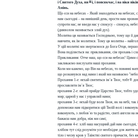
і Святого Духа, ниﾽі, і повсякчас, і на віки віків
Амінь.
Що єси на небесах – Який знаходиться на небесах; 
нам сьогодні – на нинішній день; прости нам прови
супроти нас; не введи нас у спокусу – спокуса, небе
(дияволом називається злий дух).
Молитва ця називається Господньою, тому що її да
навчити, як їм молитися. Тому ця молитва – найгол
У цій молитві ми звертаємося до Бога Отця, першо
Вона поділяється на: прикликання, сім прохань і сла
Прикликання: Отче наш, що єси на небесах! Цими 
закликаємо вислухати наші прохання.
Коли ми кажемо, що Він на небесах, то повинні мати
що розкинувся над нами і який ми називаємо "небо
Прохання 1-е: нехай святиться ім`я Твоє, тобтﾾ д
прославляти ім`я Твоє;
прохання 2-е: нехай прийде Царство Твоє, тобто удос
мир; царюй у нас і управляй нами;
прохання 3-є: нехай буде воля Твоя, як на небі, так і
допоможи нам підкоритися цій Твоїй волі і виконуват
виконують, з любов`ю та радістю, святі ангели на н
бажаєш нам добра, ніж ми самі;
прохання 4-е: хліб наш насущний дай нам сьогодні, 
хлібом тут слід розуміти усе необхідне для життя н
тіло і чесну кров у Таїнстві святого причастя, без 