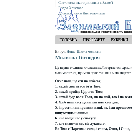
Свято останнього дзвоника в Зазим'ї
Різдво Христове
До всесвітнього Дня волонтера
ГОЛОВНА
ПРО ГАЗЕТУ
РУБРИКИ
Ви тут:
Home
Школа молитви
Молитва Господня
Це перша молитва, словами якої звертається христи
маю молитись, що маю просити і як я маю звертатися
Отче наш, що єси на небесах,
1. нехай святиться ім`я Твоє;
2. нехай прийде Царство Твоє;
3. нехай буде воля Твоя, як на небі, так і на земл
4. Хліб наш насущний дай нам сьогодні;
5. і прости нам провини наші, як і ми прощаємо
винуватцям нашим;
6. і не введи нас у спокусу,
7. але визволи нас від лукавого.
Бо Твоє є Царство, і сила, і слава, Отця, і Сина,