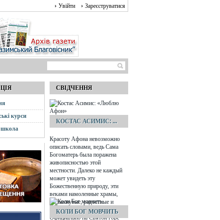
Увійти
Зареєструватися
АЦІЯ
СВІДЧЕННЯ
ня
ські курси
КОСТАС АСИМИС: ...
 школа
Красоту Афона невозможно
описать словами, ведь Сама
Богоматерь была поражена
живописностью этой
местности. Далеко не каждый
может увидеть эту
Божественную природу, эти
веками намоленные храмы,
распахнутые, радостные и
зовущие ввысь небеса…
КОЛИ БОГ МОВЧИТЬ
Официально на Святой горе