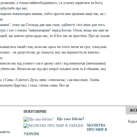
 розкошів, а тільки найнеобхіднішого, і в усьому надіятися на Бога,
урбуєтьﾁя про нас;
прощаємо винуватцям нашим, тобто прости нам провини наші так, як і
ли.
шими", тому що Господь дав нам сили, здібності і все інше для того,
 гріх і зло і стаємо "винуватцями" перед Богом. Отож, якщо ми самі не
ей, що мають гріхи щодо нас, то й Бог нас не простить. Про це сказав
азивається такий стан, коли нас щось чи хтось тягне на гріх, спокушає
росимо – не допусти нас до спокуси, яку ми перемогти не вміємо;
ь;
изволи нас від усякого зла в цьому світі і від винуватця (начальника)
бити нас. Визволи нас від цієї хитрої лукавої сили та її обманів, яка
, і Сина, і Святого Духа, нині, і повсякчас, і на віки віків. Амінь.
лежить Царство, і сила, і вічна слава. Все це
ЖЕР
ПОПУЛЯРНЕ
Що таке Біблія?
Будьл
МОЛИТВА
ПРО МИР В
ьність
УКРАЇНІ