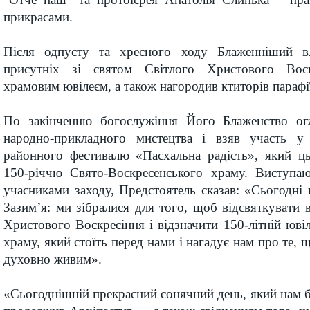
прикрасами.
Після одпусту та хресного ходу Блаженніший вл
присутніх зі святом Світлого Христового Воск
храмовим ювілеєм, а також нагородив ктиторів парафі
По закінченню богослужіння Його Блаженство огл
народно-прикладного мистецтва і взяв участь у 
районного фестивалю «Пасхальна радість», який ц
150-річчю Свято-Воскресенського храму. Виступа
учасниками заходу, Предстоятель сказав: «Сьогодні п
Зазим’я: ми зібралися для того, щоб відсвяткувати 
Христового Воскресіння і відзначити 150-літній юві
храму, який стоїть перед нами і нагадує нам про те, 
духовно живим».
«Сьогоднішній прекрасний сонячний день, який нам б