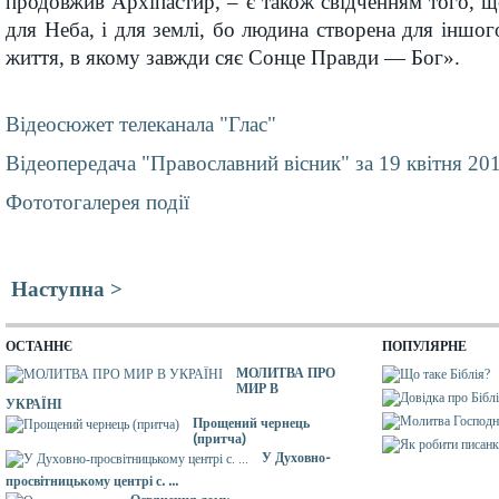
продовжив Архіпастир, – є також свідченням того, що
для Неба, і для землі, бо людина створена для іншог
життя, в якому завжди сяє Сонце Правди — Бог».
Відеосюжет телеканала "Глас"
Відеопередача "Православний вісник" за 19 квітня 201
Фототогалерея події
Наступна >
ОСТАННЄ
ПОПУЛЯРНЕ
МОЛИТВА ПРО
МИР В
УКРАЇНІ
Прощений чернець
(притча)
У Духовно-
просвітницькому центрі с. ...