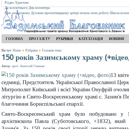
Різдво Христове
До всесвітнього Дня волонтера
При зазимському Духовно-просвітницькому центрі почала свою роботу Школа волон
ГОЛОВНА
ПРО ГАЗЕТУ
РУБРИКИ
КАТЕХІЗАЦІЯ
НОВИНИ
Ви тут:
Home
Рубрики
Головна тема
150 років Зазимському храму (+відео
Автор:
прот. Анатолій Слинько
13 квіт
седмиці, Предстоятель Української Православної Це
Митрополит Київський і всієї України Онуфрій очоли
літургію в Свято-Воскресенському храмі с. Зазим'я 
благочиння Бориспільської єпархії.
Свято-Воскресенський храм було побудовано у
архієпископа Павла (Суботовського, +1832), який
Зазим'я. За 150 років своєї історії церква витрим