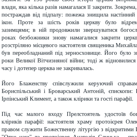
влади, яка кілька разів намагалася її закрити. Зокрем
постраждав від підпалу: пожежа знищила настінний 
ікон. Проте за шість років церкву було відре
зазимцями; в ній продовжили звершуватися богос
роках безбожники знову намагалися закрити церк
розстріляно місцевого настоятеля священика Михайла
був переобладнаний під зерносховище. Його було з
роки Великої Вітчизняної війни; тоді ж відновилися
часу і дотепер церква не закривалась.
Його Блаженству співслужили керуючий справ
Бориспільський і Броварський Антоній, єпископи: 
Ірпінський Климент, а також клірики та гості парафії.
Під час малого входу Прелстоятель удостоїв бо
кліриків парафії: настоятеля храму протоієрея Оле
правом служити Божественну літургію з відкритими
"Отче наш" та протоієрея Анатолія Слинька – пра