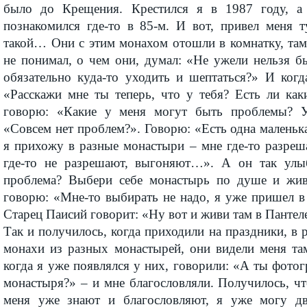
было до Крещения. Крестился я в 1987 году, а
познакомился где-то в 85-м. И вот, привел меня т
такой… Они с этим монахом отошли в комнатку, та
не понимал, о чем они, думал: «Не ужели нельзя б
обязательно куда-то уходить и шептаться?» И когд
«Расскажи мне ты теперь, что у тебя? Есть ли как
говорю: «Какие у меня могут быть проблемы? 
«Совсем нет проблем?». Говорю: «Есть одна маленьк
я прихожу в разные монастыри – мне где-то разреш
где-то не разрешают, выгоняют…». А он так улыб
проблема? Выбери себе монастырь по душе и жив
говорю: «Мне-то выбирать не надо, я уже пришел в
Старец Паисий говорит: «Ну вот и живи там в Панте
Так и получилось, когда приходили на праздники, в 
монахи из разных монастырей, они видели меня та
когда я уже появлялся у них, говорили: «А ты фото
монастыря?» – и мне благословляли. Получилось, ч
меня уже знают и благословляют, я уже могу д