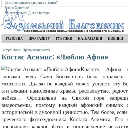
Свято останнього дзвоника в Зазим'ї
Різдво Христове
До всесвітнього Дня волонтера
ГОЛОВНА
ПРО ГАЗЕТУ
РУБРИКИ
КАТЕХІЗАЦІЯ
НОВИНИ
Ви тут:
Home
Православне життя
Костас Асимис: «Люблю Афон»
Красоту Афона н
словами, ведь Сама Богоматерь была поражена
местности. Далеко не каждый может увидеть эту Б
эти веками намоленные храмы, распахнутые, радос
небеса… Официально на Святой горе запрещ
видеосъемка, поэтому каждый афонский снимок с
исторической и духовной ценностью. Тем более, если 
греческого фотохудожника Костаса Асимиса. Его 
превращает каждое фото в произведение искусст