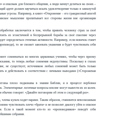
 и опасным для близкого общения, а люди начнут делиться на своих –
дущий адепт должен научиться искать удовлетворение только в замкнутой
ьные угрозы. Например, в книге «Откровение – его грандиозный апогей
анинское мышление пропитывает все стороны жизни вне организации
ботки заключается в том, чтобы привить человеку страх за своё
тоять из эгоистичной и беспрерывной борьбы за своё спасение через
удет определяться степенью активности. Например, если новичок станет
роповеди), то не сможет завоевать уважения и будет чувствовать себя
ряют сомневаться во многих церковных учениях, чтобы через призму
искания, то теперь любые сомнения недопустимы. Поскольку в глазах
ение, не существует, источником любых сомнений может быть только
вать и действовать в соответствии с личными выводами («Сторожевая
еговы плохо подкованы в знании Библии, и в процессе вербовки
к. Элементарные логичные вопросы вполне могут вывести их из колеи.
они обычно говорят: «Давайте поговорим об этом в следующий раз».
, члены культа ходят парами. Таким образом, становится невозможным
оянно чувствовать плечо «брата» и не позволит диалогу уйти в опасное
ии. Если в такой момент кто-то из «проповедников» поведёт себя
рейшинам собрания.