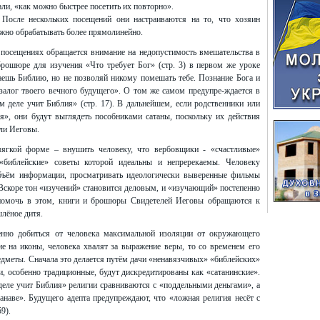
мали, «как можно быстрее посетить их повторно».
 После нескольких посещений они настраиваются на то, что хозяин
ожно обрабатывать более прямолинейно.
щениях обращается внимание на недопустимость вмешательства в
брошюре для изучения «Что требует Бог» (стр. 3) в первом же уроке
чаешь Библию, но не позволяй никому помешать тебе. Познание Бога и
залог твоего вечного будущего». О том же самом предупре-ждается в
 деле учит Библия» (стр. 17). В дальнейшем, если родственники или
ия», они будут выглядеть пособниками сатаны, поскольку их действия
ли Иеговы.
кой форме – внушить человеку, что вербовщики - «счастливые»
 «библейские» советы которой идеальны и непререкаемы. Человеку
объём информации, просматривать идеологически выверенные фильмы
 Вскоре тон «изучений» становится деловым, и «изучающий» постепенно
 помочь в этом, книги и брошюры Свидетелей Иеговы обращаются к
шлёное дитя.
о добиться от человека максимальной изоляции от окружающего
е на иконы, человека хвалят за выражение веры, то со временем его
едметы. Сначала это делается путём дачи «ненавязчивых» «библейских»
ии, особенно традиционные, будут дискредитированы как «сатанинские».
деле учит Библия» религии сравниваются с «поддельными деньгами», а
анаве». Будущего адепта предупреждают, что «ложная религия несёт с
9).