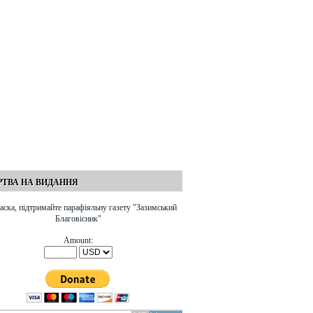
ТВА НА ВИДАННЯ
аска, підтримайте парафіяльну газету "Зазимський
Благовісник"
Amount: