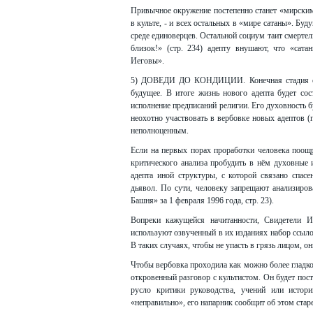
Привычное окружение постепенно станет «мирским»
в культе, - и всех остальных в «мире сатаны». Бу
среде единоверцев. Остальной социум таит смертел
близок!» (стр. 234) адепту внушают, что «сат
Иеговы».
5) ДОВЕДИ ДО КОНДИЦИИ. Конечная стадия обра
будущее. В итоге жизнь нового адепта будет сос
исполнение предписаний религии. Его духовность б
неохотно участвовать в вербовке новых адептов (п
неполноценным.
Если на первых порах проработки человека поощ
критического анализа пробудить в нём духовные 
адепта иной структуры, с которой связано спас
дьявол. По сути, человеку запрещают анализиро
Башня» за 1 февраля 1996 года, стр. 23).
Вопреки кажущейся начитанности, Свидетели И
используют озвученный в их изданиях набор ссыло
В таких случаях, чтобы не упасть в грязь лицом, 
Чтобы вербовка проходила как можно более гладко
откровенный разговор с культистом. Он будет пост
русло критики руководства, учений или истор
«неправильно», его напарник сообщит об этом ста