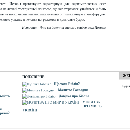
тели Иеговы практикуют характерную для харизматических сект
на летний трёхдневный конгресс, где все стараются улыбаться и быть
ать на таких мероприятиях максимально оптимистичную атмосферу для
епенно угасает, и человек погружается в культовые будни.
Источник: Что вы должны знать о свидетелях Иеговы
ЖЕР
ПОПУЛЯРНЕ
Що таке Біблія?
Будьл
Молитва Господня
ьність
Довідка про Біблію
МОЛИТВА
ПРО МИР В
не
УКРАЇНІ
еркви?