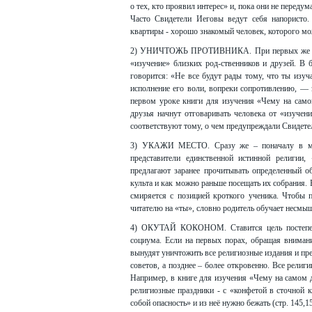
о тех, кто проявил интерес» и, пока они не переду
Часто Свидетели Иеговы ведут себя напористо.
квартиры - хорошо знакомый человек, которого м
2) УНИЧТОЖЬ ПРОТИВНИКА. При первых же посе
«изучение» близких род-ственников и друзей. В 
говорится: «Не все будут рады тому, что ты изу
исполнение его воли, вопреки сопротивлению, — 
первом уроке книги для изучения «Чему на самом
друзья начнут отговаривать человека от «изучен
соответствуют тому, о чем предупреждали Свидете
3) УКАЖИ МЕСТО. Сразу же – поначалу в мяг
представители единственной истинной религии,
предлагают заранее прочитывать определенный 
культа и как можно раньше посещать их собрания.
смиряется с позицией кроткого ученика. Чтобы
читателю на «ты», словно родитель обучает несмы
4) ОКУТАЙ КОКОНОМ. Ставится цель постепенн
социума. Если на первых порах, обращая внимани
вынудят уничтожить все религиозные издания и пр
советов, а позднее – более откровенно. Все религ
Например, в книге для изучения «Чему на самом 
религиозные праздники - с «конфетой в сточной к
собой опасность» и из неё нужно бежать (стр. 145,15