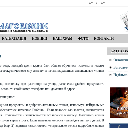
КАТЕХІЗАЦІЯ
НОВИНИ
НАШ ХРАМ
ФОТО
КОНТАКТИ
КАТЕХІЗ
ы
Оглашен
3 года, каждый адепт культа был обязан обучаться психологи-ческим
Богослов
 теократического слу-жения» и начали издаваться специальные «книги
Недільна
е, поскольку при разговоре на улице, даже если удаётся предложить
в оставить свой номер телефона или домашний адрес.
принципов:
м предлогом и доброже-лательным тоном, используя нейтральные
«бесплатное изучение Библии». Если человек отзывается, планируется
ры. Отмечаются и записываются все нюансы о жильце. Например, если в
что он верит в Бога. Если замечена коляска – перейдут на тему детей. В
 (стр. 2) адептам напоминается «старательно делать подробные записи