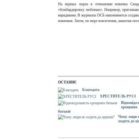
На первых порах в отношении новичка Свиде
«бомбардировку любовью». Например, приглашают 
нарядными. В журналах ОСБ напоминается создав
новичков. Затем, по мере вовлечения, ажиотаж пост
ОСТАННЄ
Благодать
ХРЕСТИТЕЛЬ РУСІ
Відповідал
хрещених
батьків
Чому люди 
ходять до ц