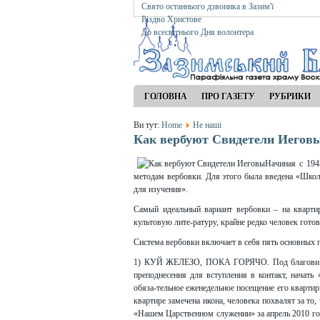
Свято останнього дзвоника в Зазим'ї
Різдво Христове
До всесвітнього Дня волонтера
ГОЛОВНА
ПРО ГАЗЕТУ
РУБРИКИ
Ви тут:
Home
Не наші
Как вербуют Свидетели Иегов
Начиная с 194
методам вербовки. Для этого была введена «Школа
для изучения».
Самый идеальный вариант вербовки – на квартир
культовую лите-ратуру, крайне редко человек гото
Система вербовки включает в себя пять основных 
1) КУЙ ЖЕЛЕЗО, ПОКА ГОРЯЧО. Под благовидны
преподнесения для вступления в контакт, начать 
обяза-тельное еженедельное посещение его кварти
квартире замечена икона, человека похвалят за то, 
«Нашем Царственном служении» за апрель 2010 года