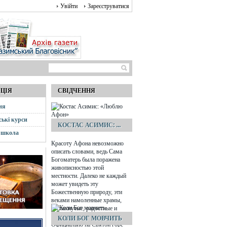
Увійти
Зареєструватися
АЦІЯ
СВІДЧЕННЯ
ня
ські курси
КОСТАС АСИМИС: ...
 школа
Красоту Афона невозможно
описать словами, ведь Сама
Богоматерь была поражена
живописностью этой
местности. Далеко не каждый
может увидеть эту
Божественную природу, эти
веками намоленные храмы,
распахнутые, радостные и
зовущие ввысь небеса…
КОЛИ БОГ МОВЧИТЬ
Официально на Святой горе