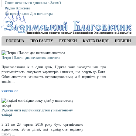
Свято останнього дзвоника в Зазим'ї
Різдво Христове
До всесвітнього Дня волонтера
ГОЛОВНА
ПРО ГАЗЕТУ
РУБРИКИ
КАТЕХІЗАЦІЯ
НОВИНИ
Петро і Павло: два несхожих апостола
Прославляючи їх в один день, Церква хоче нагадати нам про
різноманітність людських характерів і шляхів, що ведуть до Бога.
Обох апостолів називають первоверховними, а й першість у них
зовсім ...
читати
>>
Радісні миті відпочинку дітей у наметовому
таборі
З 21 по 23 червня 2016 року було організовано
відпочинок 26-ти дітей, які відвідують недільну
школу ...