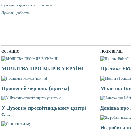
Суеверия в церкви: во что не надо ...
Лукавая «доброта»
ОСТАННЄ
ПОПУЛЯРНЕ
МОЛИТВА ПРО МИР В УКРАЇНІ
Що таке Біб
Прощений чернець (притча)
Молитва Гос
У Духовно-просвітницькому центрі
Довідка про
с. ...
Як робити п