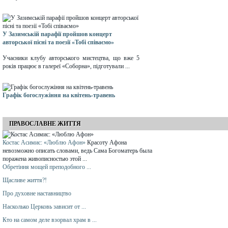
У Зазимській парафії пройшов концерт
авторської пісні та поезії «Тобі співаємо»
Учасники клубу авторського мистецтва, що вже 5
років працює в галереї «Соборна», підготували ...
Графік богослужіння на квітень-травень
ПРАВОСЛАВНЕ ЖИТТЯ
Костас Асимис: «Люблю Афон»
Красоту Афона
невозможно описать словами, ведь Сама Богоматерь была
поражена живописностью этой ...
Обретіння мощей преподобного ...
Щасливе життя?!
Про духовне наставництво
Насколько Церковь зависит от ...
Кто на самом деле взорвал храм в ...