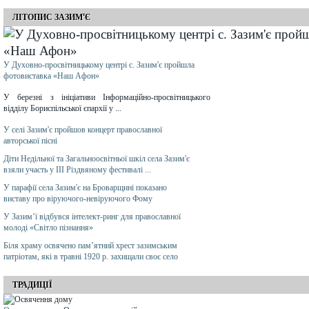
ЛІТОПИС ЗАЗИМ'Є
У Духовно-просвітницькому центрі с. Зазим'є пройшла
фотовиставка «Наш Афон»
У березні з ініціативи Інформаційно-просвітницького
відділу Бориспільської єпархії у ...
У селі Зазим'є пройшов концерт православної
авторської пісні
Діти Недільної та Загальноосвітньої шкіл села Зазим'є
взяли участь у ІІІ Різдвяному фестивалі ...
У парафії села Зазим'є на Броварщині показано
виставу про віруючого-невіруючого Фому
У Зазим’ї відбувся інтелект-ринг для православної
молоді «Світло пізнання»
Біля храму освячено пам’ятний хрест зазимським
патріотам, які в травні 1920 р. захищали своє село
ТРАДИЦІЇ