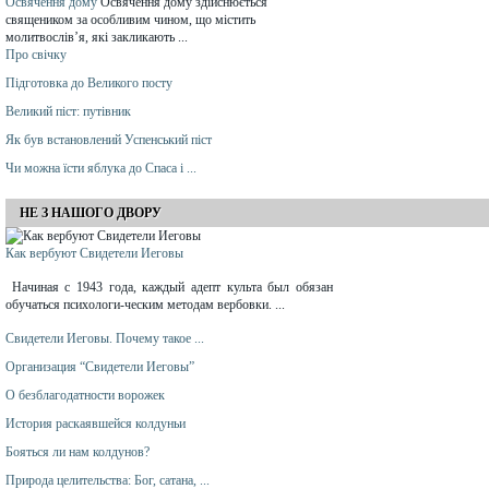
Освячення дому
Освячення дому здійснюється
священиком за особливим чином, що містить
молитвослів’я, які закликають ...
Про свічку
Підготовка до Великого посту
Великий піст: путівник
Як був встановлений Успенський піст
Чи можна їсти яблука до Спаса і ...
НЕ З НАШОГО ДВОРУ
Как вербуют Свидетели Иеговы
Начиная с 1943 года, каждый адепт культа был обязан
обучаться психологи-ческим методам вербовки. ...
Свидетели Иеговы. Почему такое ...
Организация “Свидетели Иеговы”
О безблагодатности ворожек
История раскаявшейся колдуньи
Бояться ли нам колдунов?
Природа целительства: Бог, сатана, ...