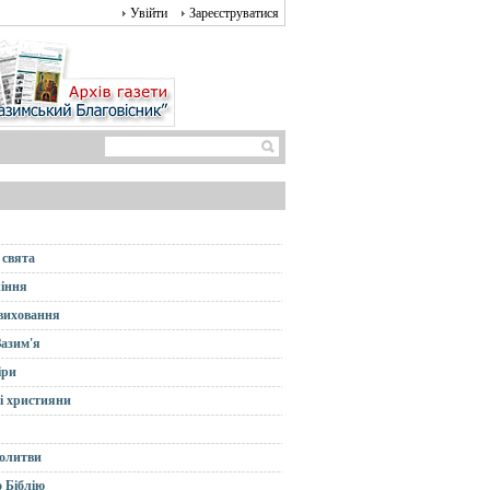
Увійти
Зареєструватися
 свята
іння
 виховання
Зазим'я
іри
і християни
олитви
 Біблію