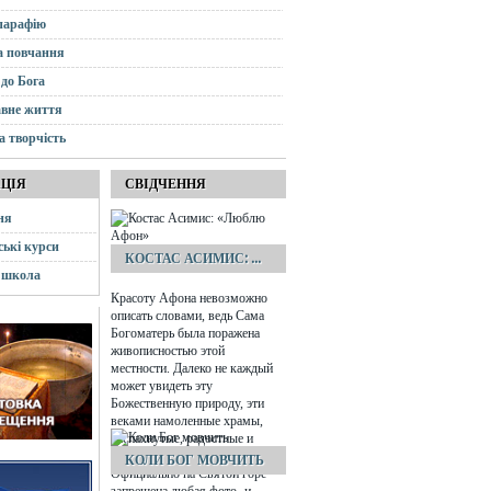
парафію
а повчання
до Бога
вне життя
а творчість
АЦІЯ
СВІДЧЕННЯ
ня
ські курси
КОСТАС АСИМИС: ...
 школа
Красоту Афона невозможно
описать словами, ведь Сама
Богоматерь была поражена
живописностью этой
местности. Далеко не каждый
может увидеть эту
Божественную природу, эти
веками намоленные храмы,
распахнутые, радостные и
зовущие ввысь небеса…
КОЛИ БОГ МОВЧИТЬ
Официально на Святой горе