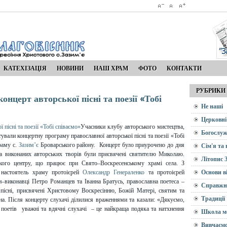
КАТЕХІЗАЦІЯ
НОВИНИ
НАШ ХРАМ
ФОТО
КОНТАКТИ
РУБРИКИ
нцерт авторської пісні та поезії «Тобі
Не наші
Церковні
Учасники клубу авторського мистецтва,
Богослуж
ували концертну програму православної авторської пісні та поезії «Тобі
раму с.
Зазим’є
Броварського району. Концерт було приурочено до дня
Сім'я та
а виконаних авторських творів були присвячені святителю Миколаю.
Літопис 
ького центру, що працює при Свято–Воскресенському храмі села. З
 настоятель храму протоієрей
Олександр Генераленко
та протоієрей
Основи в
ри–виконавці Петро Романцев та Іванна Братусь, православна поетеса –
Справжн
пісні, присвячені Христовому Воскресінню, Божій Матері, святим та
Традиції
. Після концерту слухачі ділилися враженнями та казали: «Дякуємо,
а поетів уважні та вдячні слухачі – це найкраща подяка та натхнення
Школа м
Вивчаємо