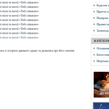
Будуємо 
Притчі т
Подорож 
Правосла
Зазимськ
КАТЕХІЗ
Оглашен
ь із історією давнього храму та дізнались про його святині.
Богослов
Недільна