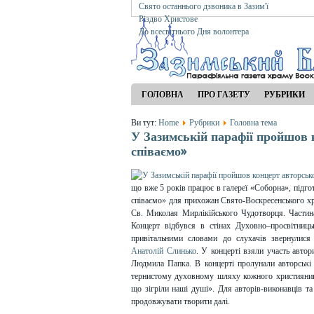
Свято останнього дзвоника в Зазим'ї
Різдво Христове
До всесвітнього Дня волонтера
ГОЛОВНА
ПРО ГАЗЕТУ
РУБРИКИ
Ви тут:
Home
Рубрики
Головна тема
У Зазимській парафії пройшов ко
співаємо»
що вже 5 років працює в галереї «Соборна», підгот
співаємо» для прихожан Свято-Воскресенського х
Св. Миколая Мирлікійського Чудотворця. Частин
Концерт відбувся в стінах Духовно–просвітниц
привітальними словами до слухачів звернулися
Анатолій Слинько
. У концерті взяли участь авто
Людмила Папка. В концерті пролунали авторські 
тернистому духовному шляху кожного християнина
що зігріли наші душі». Для авторів-виконавців т
продовжувати творити далі.